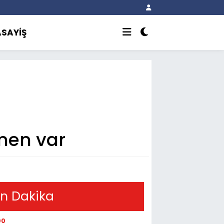
ASAYİŞ
çmen var
n Dakika
00