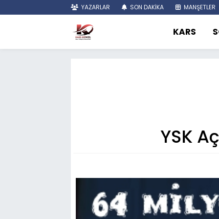
YAZARLAR
SON DAKİKA
MANŞETLER
KARS
S
YSK Aç