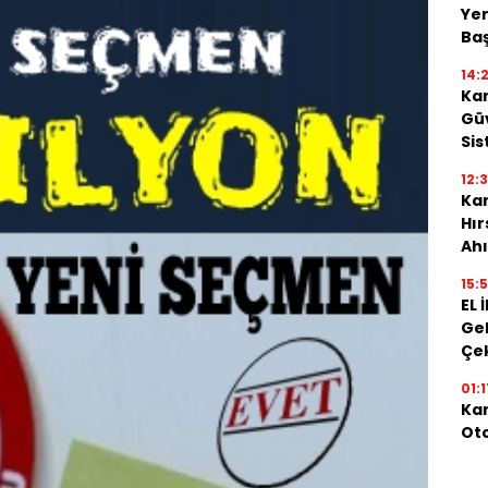
Yen
Baş
14:
Kar
Güv
Sis
12:
Kar
Hı
Ahı
15:
EL 
Gel
Çe
01:1
Kar
Oto