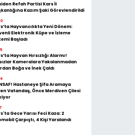
iden Refah Partisi Kars İl
kanlığına Kazım Şaki Görevlendirildi
20
s’ta Hayvancılıkta Yeni Dönem:
enli Elektronik Küpe ve İzleme
temi Başladı
35
s’ta Hayvan Hırsızlığı Alarmı!
rsızlar Kameralara Yakalanmadan
rdan Boğa ve İnek Çaldı
54
İNSAF! Hastaneye Şifa Aramaya
en Vatandaş, Önce Merdiven Çilesi
kiyor
7
s'ta Gece Yarısı Feci Kaza: 2
mobil Çarpıştı, 4 Kişi Yaralandı