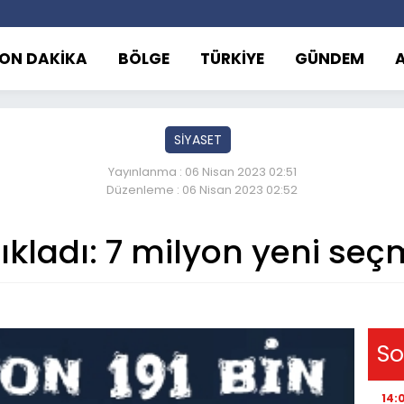
ON DAKİKA
BÖLGE
TÜRKİYE
GÜNDEM
SİYASET
Yayınlanma : 06 Nisan 2023 02:51
Düzenleme : 06 Nisan 2023 02:52
ıkladı: 7 milyon yeni se
So
14: