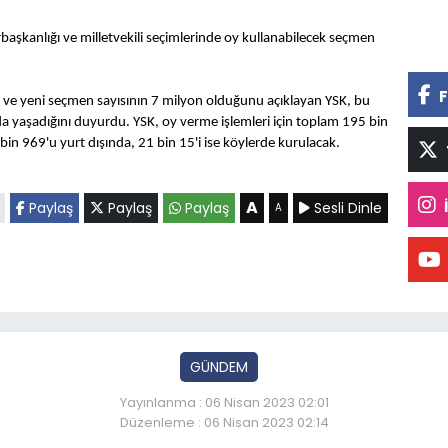
aşkanlığı ve milletvekili seçimlerinde oy kullanabilecek seçmen
F
e yeni seçmen sayısının 7 milyon olduğunu açıklayan YSK, bu
a yaşadığını duyurdu. YSK, oy verme işlemleri için toplam 195 bin
 bin 969'u yurt dışında, 21 bin 15'i ise köylerde kurulacak.
A
Paylaş
Paylaş
Paylaş
Sesli Dinle
A
GÜNDEM
Yayınlanma : 06 Nisan 2023 02:01
Düzenleme : 06 Nisan 2023 02:14