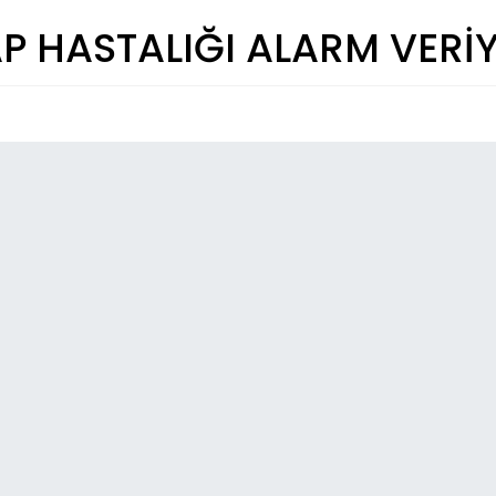
P HASTALIĞI ALARM VERİ
So
14:
Yen
Ba
14:
Ka
Gü
Si
12:
Kar
Hı
Ah