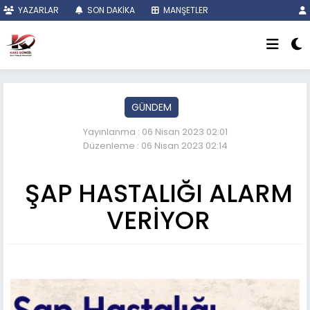
YAZARLAR
SON DAKİKA
MANŞETLER
GÜNDEM
Yayınlanma : 06 Nisan 2023 02:01
Düzenleme : 06 Nisan 2023 02:14
ŞAP HASTALIĞI ALARM
VERİYOR