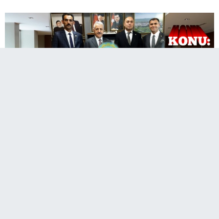
Kars Ziraat Oda Başkanları, Türkiye Ziraat
Odaları Birliği Genel Başkanı Şemsi Bayraktar'ı
ziyaret ederek gerçekleştirdikleri toplantıyla
bölgenin sorun ve taleplerini dile getirdiler.
Başkanlar Kars'ın Tarım ve Hayvancılık Sorunlarını