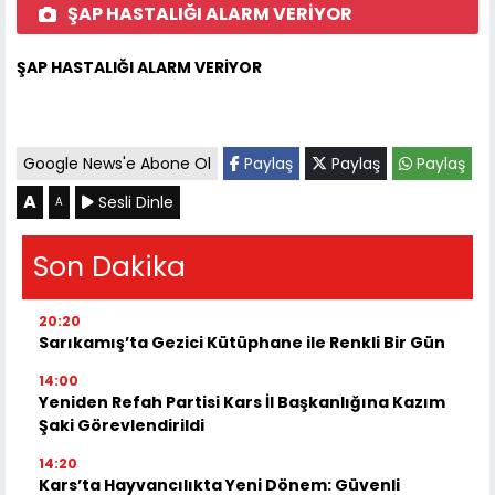
ŞAP HASTALIĞI ALARM VERİYOR
ŞAP HASTALIĞI ALARM VERİYOR
Google News'e Abone Ol
Paylaş
Paylaş
Paylaş
A
Sesli Dinle
A
Son Dakika
20:20
Sarıkamış’ta Gezici Kütüphane ile Renkli Bir Gün
14:00
Yeniden Refah Partisi Kars İl Başkanlığına Kazım
Şaki Görevlendirildi
14:20
Kars’ta Hayvancılıkta Yeni Dönem: Güvenli