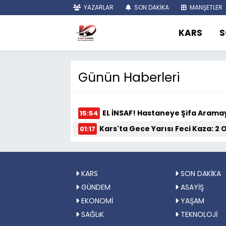
YAZARLAR
SON DAKİKA
MANŞETLER
KARS
S
Günün Haberleri
EL İNSAF! Hastaneye Şifa Arama
15:54
Kars'ta Gece Yarısı Feci Kaza: 2 
01:17
KARS
SON DAKİKA
GÜNDEM
ASAYİŞ
EKONOMİ
YAŞAM
SAĞLıK
TEKNOLOJİ