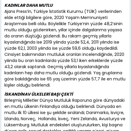
KADINLAR DAHA MUTLU
Ajans Press’in, Türkiye İstatistik Kurumu (TÜİK) verilerinden
elde ettiği bilgilere göre, 2020 Yaşam Memnuniyeti
Araştırması belli oldu. Böylelikle Türkiye’nin yüzde 48,2’sinin
mutlu olduğu gözlenirken, yıllar içinde dalgalanma yaşasa
da oranın düştüğü gözlendi. Bu rakam geçmiş yıllarla
kıyaslandığında ise 2019 yılında yüzde 52,4, 2011 yılında ise
yüzde 62,1, 2003 yılında ise yüzde 59,6 olduğu kaydedildi.
Cinsiyet bakımından mutluluk oranları incelendiğinde, 2020
yılında bu oran kadınlarda yüzde 53,1 iken erkeklerde yüzde
43,2 olarak saptandı. Geçmiş yıllarla kıyaslandığında
kadınların hep daha mutlu olduğu gözlendi. Yaş gruplarına
göre bakıldığında ise 65 yaş üzerinin yüzde 57,7 ile en mutlu
kişiler olduğu belirlendi.
İSKANDİNAV ÜLKELERİ BAŞI ÇEKTİ
Birleşmiş Milletler Dünya Mutluluk Raporuna göre dünyadaki
en mutlu ülkenin Finlandiya olduğu belirlendi. Dünyada en
mutlu ilk 10 ülkesi ise şu şekilde sıralandı; Danimarka, İsviçre,
İzlanda, Norveç, Hollanda, İsveç, Yeni Zelanda, Avusturya ve
Lüksemburg. Mutluluk endeksleri oluşturulurken, kişi başına
düşen gelir, sosyal destekler, sağlıklı yaşam süresi, güven,