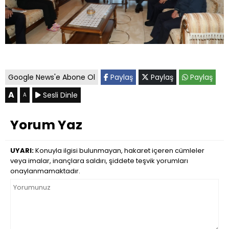
Google News'e Abone Ol
Paylaş
Paylaş
Paylaş
A
Sesli Dinle
A
Yorum Yaz
UYARI:
Konuyla ilgisi bulunmayan, hakaret içeren cümleler
veya imalar, inançlara saldırı, şiddete teşvik yorumları
onaylanmamaktadır.