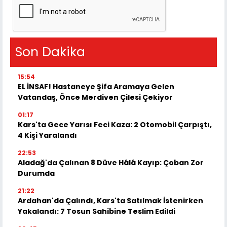
Son Dakika
15:54
EL İNSAF! Hastaneye Şifa Aramaya Gelen
Vatandaş, Önce Merdiven Çilesi Çekiyor
01:17
Kars'ta Gece Yarısı Feci Kaza: 2 Otomobil Çarpıştı,
4 Kişi Yaralandı
22:53
Aladağ'da Çalınan 8 Düve Hâlâ Kayıp: Çoban Zor
Durumda
21:22
Ardahan'da Çalındı, Kars'ta Satılmak İstenirken
Yakalandı: 7 Tosun Sahibine Teslim Edildi