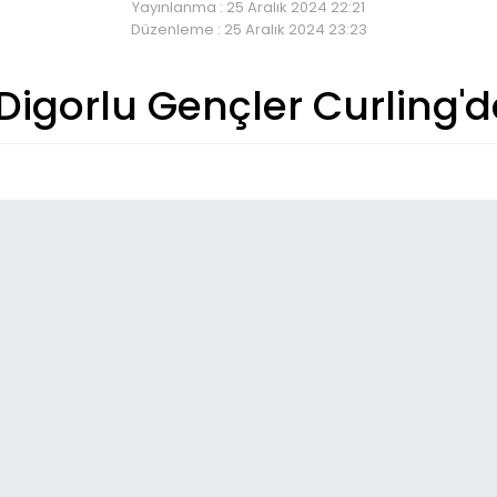
Yayınlanma : 25 Aralık 2024 22:21
Düzenleme : 25 Aralık 2024 23:23
Digorlu Gençler Curling'd
So
01:
Kar
Oto
22:
Al
Ço
21:
Ar