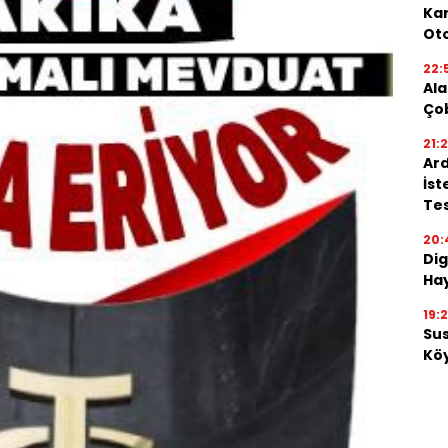
Kar
Oto
22:
Ala
Ço
21:
Ard
İst
Tes
20:
Dig
Hay
19:
Su
Köy