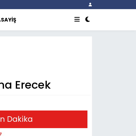
ASAYİŞ
na Erecek
n Dakika
7