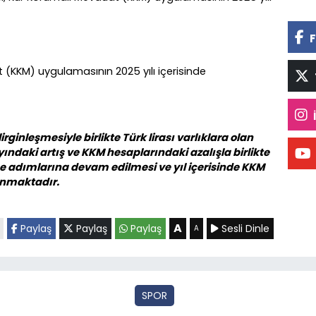
F
(KKM) uygulamasının 2025 yılı içerisinde
rginleşmesiyle birlikte Türk lirası varlıklara olan
ndaki artış ve KKM hesaplarındaki azalışla birlikte
 adımlarına devam edilmesi ve yıl içerisinde KKM
anmaktadır.
A
Paylaş
Paylaş
Paylaş
Sesli Dinle
A
SPOR