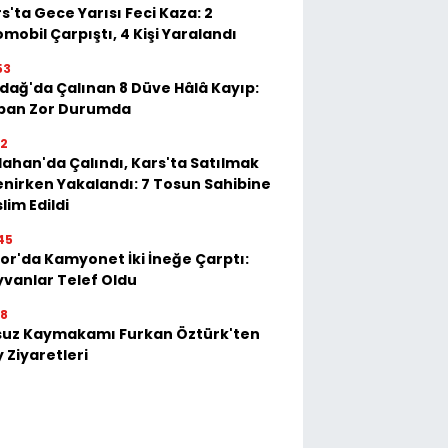
s'ta Gece Yarısı Feci Kaza: 2
mobil Çarpıştı, 4 Kişi Yaralandı
53
dağ'da Çalınan 8 Düve Hâlâ Kayıp:
ban Zor Durumda
22
ahan'da Çalındı, Kars'ta Satılmak
enirken Yakalandı: 7 Tosun Sahibine
lim Edildi
45
or'da Kamyonet İki İneğe Çarptı:
vanlar Telef Oldu
28
suz Kaymakamı Furkan Öztürk'ten
 Ziyaretleri