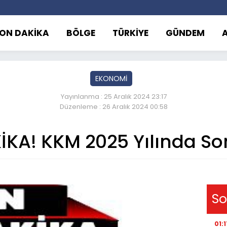
ON DAKİKA
BÖLGE
TÜRKİYE
GÜNDEM
EKONOMİ
Yayınlanma : 25 Aralık 2024 23:17
Düzenleme : 26 Aralık 2024 00:58
KA! KKM 2025 Yılında So
So
01:1