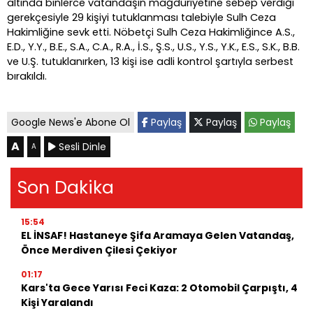
altında binlerce vatandaşın mağduriyetine sebep verdiği
gerekçesiyle 29 kişiyi tutuklanması talebiyle Sulh Ceza
Hakimliğine sevk etti. Nöbetçi Sulh Ceza Hakimliğince A.S.,
E.D., Y.Y., B.E., S.A., C.A., R.A., İ.S., Ş.S., U.S., Y.S., Y.K., E.S., S.K., B.B.
ve U.Ş. tutuklanırken, 13 kişi ise adli kontrol şartıyla serbest
bırakıldı.
Google News'e Abone Ol
Paylaş
Paylaş
Paylaş
A
Sesli Dinle
A
Son Dakika
15:54
EL İNSAF! Hastaneye Şifa Aramaya Gelen Vatandaş,
Önce Merdiven Çilesi Çekiyor
01:17
Kars'ta Gece Yarısı Feci Kaza: 2 Otomobil Çarpıştı, 4
Kişi Yaralandı