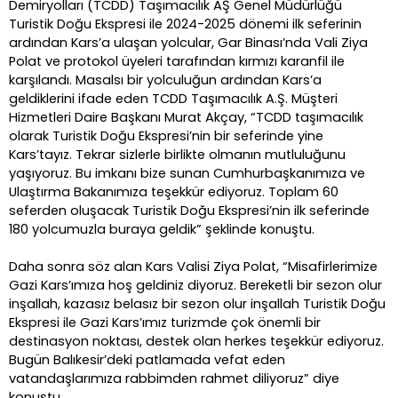
Demiryolları (TCDD) Taşımacılık AŞ Genel Müdürlüğü
Turistik Doğu Ekspresi ile 2024-2025 dönemi ilk seferinin
ardından Kars’a ulaşan yolcular, Gar Binası’nda Vali Ziya
Polat ve protokol üyeleri tarafından kırmızı karanfil ile
karşılandı. Masalsı bir yolculuğun ardından Kars’a
geldiklerini ifade eden TCDD Taşımacılık A.Ş. Müşteri
Hizmetleri Daire Başkanı Murat Akçay, “TCDD taşımacılık
olarak Turistik Doğu Ekspresi’nin bir seferinde yine
Kars’tayız. Tekrar sizlerle birlikte olmanın mutluluğunu
yaşıyoruz. Bu imkanı bize sunan Cumhurbaşkanımıza ve
Ulaştırma Bakanımıza teşekkür ediyoruz. Toplam 60
seferden oluşacak Turistik Doğu Ekspresi’nin ilk seferinde
180 yolcumuzla buraya geldik” şeklinde konuştu.
Daha sonra söz alan Kars Valisi Ziya Polat, “Misafirlerimize
Gazi Kars’ımıza hoş geldiniz diyoruz. Bereketli bir sezon olur
inşallah, kazasız belasız bir sezon olur inşallah Turistik Doğu
Ekspresi ile Gazi Kars’ımız turizmde çok önemli bir
destinasyon noktası, destek olan herkes teşekkür ediyoruz.
Bugün Balıkesir’deki patlamada vefat eden
vatandaşlarımıza rabbimden rahmet diliyoruz” diye
konuştu.