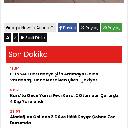
Google News'e Abone Ol
Paylaş
Paylaş
Paylaş
A
Sesli Dinle
A
Son Dakika
15:54
EL İNSAF! Hastaneye Şifa Aramaya Gelen
Vatandaş, Önce Merdiven Çilesi Çekiyor
01:17
Kars'ta Gece Yarısı Feci Kaza: 2 Otomobil Çarpıştı,
4 Kişi Yaralandı
22:53
Aladağ'da Çalınan 8 Düve Hâlâ Kayıp: Çoban Zor
Durumda