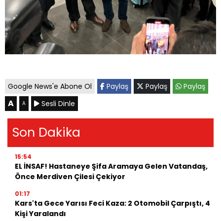
Google News'e Abone Ol
Paylaş
Paylaş
Paylaş
A
Sesli Dinle
A
Son Dakika
15:54
EL İNSAF! Hastaneye Şifa Aramaya Gelen Vatandaş,
Önce Merdiven Çilesi Çekiyor
01:17
Kars'ta Gece Yarısı Feci Kaza: 2 Otomobil Çarpıştı, 4
Kişi Yaralandı