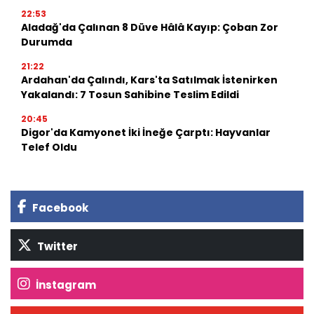
22:53
Aladağ'da Çalınan 8 Düve Hâlâ Kayıp: Çoban Zor
Durumda
21:22
Ardahan'da Çalındı, Kars'ta Satılmak İstenirken
Yakalandı: 7 Tosun Sahibine Teslim Edildi
20:45
Digor'da Kamyonet İki İneğe Çarptı: Hayvanlar
Telef Oldu
Facebook
Twitter
İnstagram