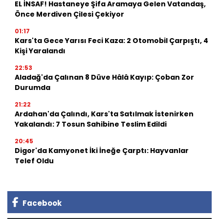
EL İNSAF! Hastaneye Şifa Aramaya Gelen Vatandaş,
Önce Merdiven Çilesi Çekiyor
01:17
Kars'ta Gece Yarısı Feci Kaza: 2 Otomobil Çarpıştı, 4
Kişi Yaralandı
22:53
Aladağ'da Çalınan 8 Düve Hâlâ Kayıp: Çoban Zor
Durumda
21:22
Ardahan'da Çalındı, Kars'ta Satılmak İstenirken
Yakalandı: 7 Tosun Sahibine Teslim Edildi
20:45
Digor'da Kamyonet İki İneğe Çarptı: Hayvanlar
Telef Oldu
Facebook