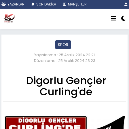
YAZARLAR
SON DAKİKA
MANŞETLER
SPOR
Yayınlanma : 25 Aralık 2024 22:21
Düzenleme : 25 Aralık 2024 23:23
Digorlu Gençler
Curling'de