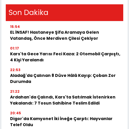
Son Dakika
15:54
EL İNSAF! Hastaneye Şifa Aramaya Gelen
Vatandaş, Önce Merdiven Çilesi Çekiyor
01:17
Kars'ta Gece Yarısı Feci Kaza: 2 Otomobil Çarpıştı,
4 Kişi Yaralandı
22:53
Aladağ'da Çalınan 8 Düve Hâlâ Kayıp: Çoban Zor
Durumda
21:22
Ardahan'da Çalındı, Kars'ta Satılmak İstenirken
Yakalandı: 7 Tosun Sahibine Teslim Edildi
20:45
Digor'da Kamyonet İki İneğe Çarptı: Hayvanlar
Telef Oldu