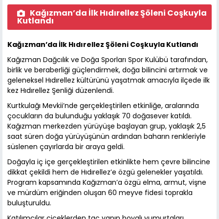
Kağızman’da İlk Hıdırellez Şöleni Coşkuyla
Kutlandı
Kağızman’da İlk Hıdırellez Şöleni Coşkuyla Kutlandı
Kağızman Dağcılık ve Doğa Sporları Spor Kulübü tarafından,
birlik ve beraberliği güçlendirmek, doğa bilincini artırmak ve
geleneksel Hıdırellez kültürünü yaşatmak amacıyla ilçede ilk
kez Hıdırellez Şenliği düzenlendi.
Kurtkulağı Mevkii’nde gerçekleştirilen etkinliğe, aralarında
çocukların da bulunduğu yaklaşık 70 doğasever katıldı.
Kağızman merkezden yürüyüşe başlayan grup, yaklaşık 2,5
saat süren doğa yürüyüşünün ardından baharın renkleriyle
süslenen çayırlarda bir araya geldi.
Doğayla iç içe gerçekleştirilen etkinlikte hem çevre bilincine
dikkat çekildi hem de Hıdırellez’e özgü gelenekler yaşatıldı.
Program kapsamında Kağızman’a özgü elma, armut, vişne
ve mürdüm eriğinden oluşan 60 meyve fidesi toprakla
buluşturuldu.
Katılımcılar çiçeklerden taç yapıp boyalı yumurtaları