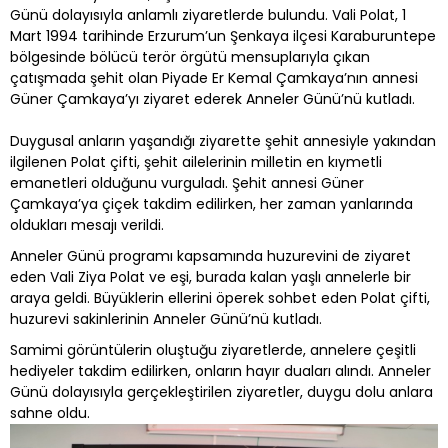
Günü dolayısıyla anlamlı ziyaretlerde bulundu. Vali Polat, 1
Mart 1994 tarihinde Erzurum’un Şenkaya ilçesi Karaburuntepe
bölgesinde bölücü terör örgütü mensuplarıyla çıkan
çatışmada şehit olan Piyade Er Kemal Çamkaya’nın annesi
Güner Çamkaya’yı ziyaret ederek Anneler Günü’nü kutladı.
Duygusal anların yaşandığı ziyarette şehit annesiyle yakından
ilgilenen Polat çifti, şehit ailelerinin milletin en kıymetli
emanetleri olduğunu vurguladı. Şehit annesi Güner
Çamkaya’ya çiçek takdim edilirken, her zaman yanlarında
oldukları mesajı verildi.
Anneler Günü programı kapsamında huzurevini de ziyaret
eden Vali Ziya Polat ve eşi, burada kalan yaşlı annelerle bir
araya geldi. Büyüklerin ellerini öperek sohbet eden Polat çifti,
huzurevi sakinlerinin Anneler Günü’nü kutladı.
Samimi görüntülerin oluştuğu ziyaretlerde, annelere çeşitli
hediyeler takdim edilirken, onların hayır duaları alındı. Anneler
Günü dolayısıyla gerçekleştirilen ziyaretler, duygu dolu anlara
sahne oldu.