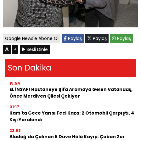
Google News'e Abone Ol
Paylaş
Paylaş
Paylaş
A
Sesli Dinle
A
Son Dakika
15:54
EL İNSAF! Hastaneye Şifa Aramaya Gelen Vatandaş,
Önce Merdiven Çilesi Çekiyor
01:17
Kars'ta Gece Yarısı Feci Kaza: 2 Otomobil Çarpıştı, 4
Kişi Yaralandı
22:53
Aladağ'da Çalınan 8 Düve Hâlâ Kayıp: Çoban Zor