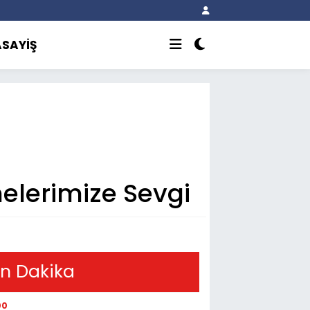
ASAYİŞ
elerimize Sevgi
n Dakika
00