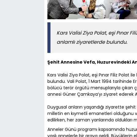
Kars Valisi Ziya Polat, eşi Pınar Fil
anlamlı ziyaretlerde bulundu.
Şehit Annesine Vefa, Huzurevindeki A
Kars Valisi Ziya Polat, eşi Pınar Filiz Polat 
bulundu. Vali Polat, 1 Mart 1994 tarihinde
bölücü terör örgütü mensuplarıyla çıkan 
annesi Güner Çamkaya’yı ziyaret ederek A
Duygusal anların yaşandığı ziyarette şehit a
milletin en kıymetli emanetleri olduğunu
edilirken, her zaman yanlarında oldukları me
Anneler Günü programı kapsamında huzurevi
yaşlı annelerle bir araya geldi. Büyüklerin 