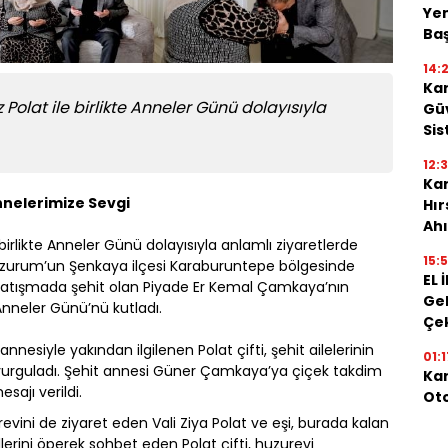
Yen
Baş
14:
Kar
iz Polat ile birlikte Anneler Günü dolayısıyla
Güv
Sis
12:
Kar
nnelerimize Sevgi
Hı
Ahı
ile birlikte Anneler Günü dolayısıyla anlamlı ziyaretlerde
15:
 Erzurum’un Şenkaya ilçesi Karaburuntepe bölgesinde
EL 
çatışmada şehit olan Piyade Er Kemal Çamkaya’nın
Gel
nneler Günü’nü kutladı.
Çe
nnesiyle yakından ilgilenen Polat çifti, şehit ailelerinin
01:1
 vurguladı. Şehit annesi Güner Çamkaya’ya çiçek takdim
Kar
sajı verildi.
Oto
ni de ziyaret eden Vali Ziya Polat ve eşi, burada kalan
ellerini öperek sohbet eden Polat çifti, huzurevi