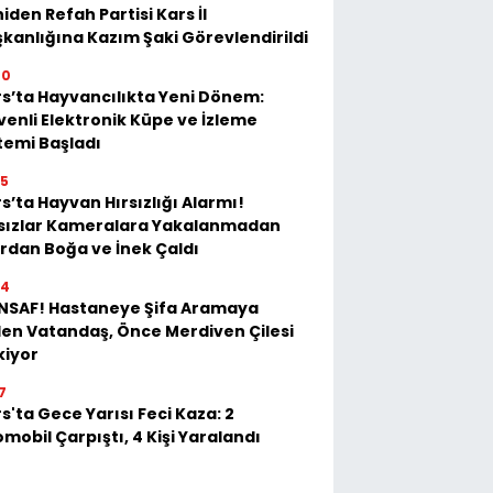
iden Refah Partisi Kars İl
kanlığına Kazım Şaki Görevlendirildi
20
s’ta Hayvancılıkta Yeni Dönem:
enli Elektronik Küpe ve İzleme
temi Başladı
35
s’ta Hayvan Hırsızlığı Alarmı!
rsızlar Kameralara Yakalanmadan
rdan Boğa ve İnek Çaldı
54
İNSAF! Hastaneye Şifa Aramaya
en Vatandaş, Önce Merdiven Çilesi
kiyor
7
s'ta Gece Yarısı Feci Kaza: 2
mobil Çarpıştı, 4 Kişi Yaralandı