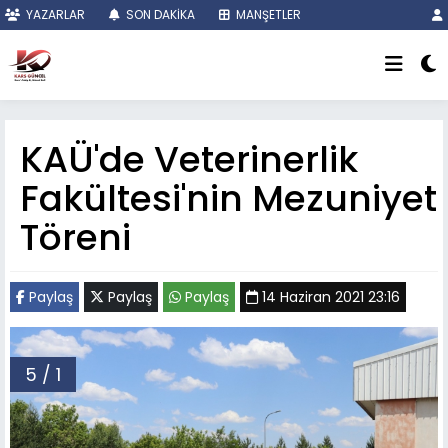
YAZARLAR
SON DAKİKA
MANŞETLER
KAÜ'de Veterinerlik
Fakültesi'nin Mezuniyet
Töreni
Paylaş
Paylaş
Paylaş
14 Haziran 2021 23:16
5 / 1