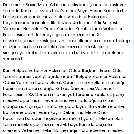
Dekanımız Sayın Mete Cihan’ın açılış konuşması ile başlayan
törende Kafkas Üniversitesi Rektörü Sayın Hüsnü Kapu da bir
konuşma yaparak mezun olan Veteriner Hekimlere
hayatlarında başarılar diledi. Kars, Ardahan, Iğdır Bölgesi
Veteriner Hekimleri Odası Yönetim Kurulu olarak Veteriner
Fakültesini ilk 3 dereceye girerek mezun olan 3
meslektaşımıza mesleğimizin sembollerinden olan steteskop,
mezun olan tüm meslektaşlarımıza da mesleğimizi
simgeleyen kabartma yaka rozeti hediye ettik." ifadelerine
yer verildi.
Kars Bölgesi Veteriner Hekimleri Odası Başkanı Ercan Ödül
töreni sonrası yaptığı açıklamada “ Bölge Veteriner Hekimleri
Odası Yönetim Kurulu olarak Odamızın temellerinin atıldığı,
hepimizin mezun olduğu Kafkas Üniversitesi Veteriner
Fakültesinin 32. Dönem mezuniyet törenine katılarak genç
meslektaşlarımızın heyecanına ve mutluluğuna ortak
olduğumuz için çok mutlu ve gururluyuz. Bu vesile ile bizleri
bu törene davet eden Sayın Dekanımız Mete Cihan
Hocamıza buradan teşekkür etmek istiyorum. Mezun olan
tüm meslektaşlarımıza meslek hayatlarında başarılar
dilerken, Veteriner Hekimlik mesleğini icra ederken meslek