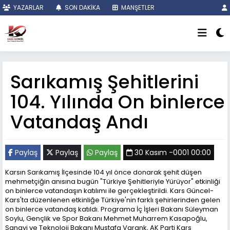
YAZARLAR
SON DAKİKA
MANŞETLER
Sarıkamış Şehitlerini
104. Yılında On binlerce
Vatandaş Andı
Paylaş
Paylaş
Paylaş
30 Kasım -0001 00:00
Karsın Sarıkamış İlçesinde 104 yıl önce donarak şehit düşen
mehmetçiğin anısına bugün "Türkiye Şehitleriyle Yürüyor" etkinliği
on binlerce vatandaşın katılımı ile gerçekleştirildi. Kars Güncel-
Kars'ta düzenlenen etkinliğe Türkiye'nin farklı şehirlerinden gelen
on binlerce vatandaş katıldı. Programa İç İşleri Bakanı Süleyman
Soylu, Gençlik ve Spor Bakanı Mehmet Muharrem Kasapoğlu,
Sanayi ve Teknoloji Bakanı Mustafa Varank, AK Parti Kars