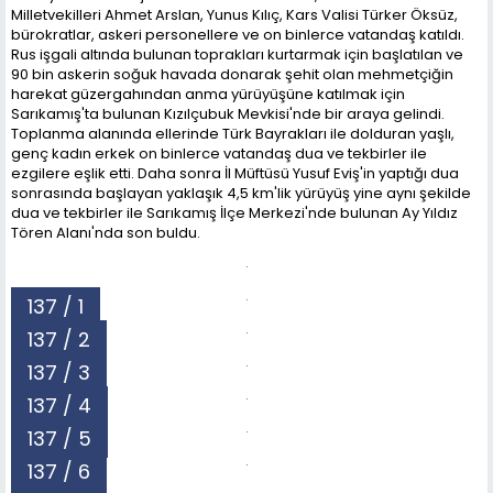
Milletvekilleri Ahmet Arslan, Yunus Kılıç, Kars Valisi Türker Öksüz,
bürokratlar, askeri personellere ve on binlerce vatandaş katıldı.
Rus işgali altında bulunan toprakları kurtarmak için başlatılan ve
90 bin askerin soğuk havada donarak şehit olan mehmetçiğin
harekat güzergahından anma yürüyüşüne katılmak için
Sarıkamış'ta bulunan Kızılçubuk Mevkisi'nde bir araya gelindi.
Toplanma alanında ellerinde Türk Bayrakları ile dolduran yaşlı,
genç kadın erkek on binlerce vatandaş dua ve tekbirler ile
ezgilere eşlik etti. Daha sonra İl Müftüsü Yusuf Eviş'in yaptığı dua
sonrasında başlayan yaklaşık 4,5 km'lik yürüyüş yine aynı şekilde
dua ve tekbirler ile Sarıkamış İlçe Merkezi'nde bulunan Ay Yıldız
Tören Alanı'nda son buldu.
137 / 1
137 / 2
137 / 3
137 / 4
137 / 5
137 / 6