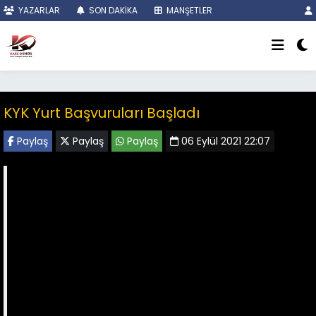
YAZARLAR
SON DAKİKA
MANŞETLER
KYK Yurt Başvuruları Başladı
Paylaş
Paylaş
Paylaş
06 Eylül 2021 22:07
Üniversiteli arkadaşlarım GSB Yurtlarına hoş
gelecek, sefa getirecek.
Yurtlarımıza başvurular başladı?
Sağlıklı, güvenli, konforlu ve gelişim dolu bir
ortamda barınacağınız yurtlarımıza 12 Eylül,
saat 23.59'a kadar e-Devlet üzerinden