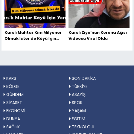
Karslı Muhtar Kim Milyoner
Karslı Ziyo'nun Korona Aşısı
Olmak İster de Köyü İçin
Videosu Viral Oldu
Yarıştı
KARS
SON DAKİKA
BÖLGE
TÜRKİYE
GÜNDEM
ASAYİŞ
SİYASET
SPOR
EKONOMİ
YAŞAM
DÜNYA
EĞITIM
SAĞLıK
TEKNOLOJİ