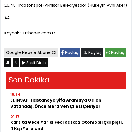
20.45 Trabzonspor-Akhisar Belediyespor (Hüseyin Avni Aker)
AA
Kaynak : Trthaber.com.tr
Google News'e Abone Ol
Paylaş
Paylaş
Paylaş
A
Sesli Dinle
A
Son Dakika
15:54
EL İNSAF! Hastaneye Şifa Aramaya Gelen
Vatandaş, Önce Merdiven Çilesi Çekiyor
01:17
Kars'ta Gece Yarısı Feci Kaza: 2 Otomobil Çarpıştı,
4 Kişi Yaralandı