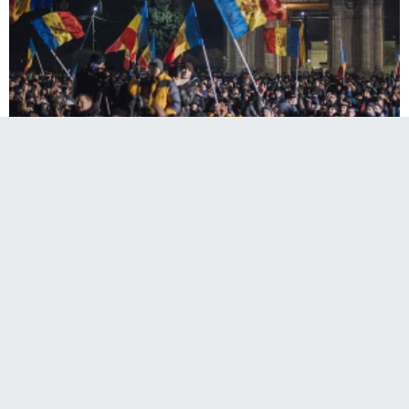
Moldova'da hükümetin istifa etmesi
muhalefetin tanıdığı sürenin dolmasının
ardından muhalif güçler, yeni gösterilerle ilgili
kararlarını yarın açıklayacak.
Moldova'da 20 Ocak'ta kurulan hükümetin istifa etmesi için
muhalefetin tanıdığı sürenin dolmasının ardından muhalif
güçler, eylemlerini sürdüreceklerini bildirdi.