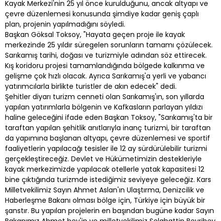
Kayak Merkezi'nin 25 yıl önce kurulduğunu, ancak altyapı ve
çevre düzenlemesi konusunda şimdiye kadar geniş çaplı
plan, projenin yapılmadığını söyledi.
Başkan Göksal Toksoy, "Hayata geçen proje ile kayak
merkezinde 25 yıldır süregelen sorunların tamamı çözülecek.
Sarıkamış tarihi, doğası ve turizmiyle adından söz ettirecek.
Kış koridoru projesi tamamlandığında bölgede kalkınma ve
gelişme çok hızlı olacak. Ayrıca Sarıkamış'a yerli ve yabancı
yatırımcılarla birlikte turistler de akın edecek" dedi.
Şehitler diyarı turizm cenneti olan Sarıkamış'ın, son yıllarda
yapılan yatırımlarla bölgenin ve Kafkasların parlayan yıldızı
haline geleceğini ifade eden Başkan Toksoy, "Sarıkamış'ta bir
taraftan yapılan şehitlik anıtlarıyla inanç turizmi, bir taraftan
da yapımına başlanan altyapı, çevre düzenlemesi ve sportif
faaliyetlerin yapılacağı tesisler ile 12 ay sürdürülebilir turizmi
gerçekleştireceğiz. Devlet ve Hükümetimizin destekleriyle
kayak merkezimizde yapılacak otellerle yatak kapasitesi 12
bine çıktığında turizmde istediğimiz seviyeye geleceğiz. Kars
Milletvekilimiz Sayın Ahmet Aslan'ın Ulaştırma, Denizcilik ve
Haberleşme Bakanı olması bölge için, Türkiye için büyük bir
şanstır. Bu yapılan projelerin en başından bugüne kadar Sayın