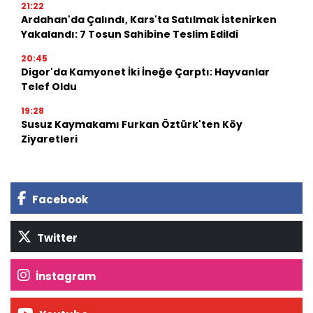
21:22
Ardahan'da Çalındı, Kars'ta Satılmak İstenirken
Yakalandı: 7 Tosun Sahibine Teslim Edildi
20:45
Digor'da Kamyonet İki İneğe Çarptı: Hayvanlar
Telef Oldu
19:28
Susuz Kaymakamı Furkan Öztürk'ten Köy
Ziyaretleri
Facebook
Twitter
İnstagram