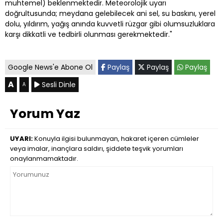
muhtemel) beklenmektedir. Meteorolojik uyarı
doğrultusunda; meydana gelebilecek ani sel, su baskını, yerel
dolu, yıldırım, yağış anında kuvvetli rüzgar gibi olumsuzluklara
karşı dikkatli ve tedbirli olunması gerekmektedir."
Google News'e Abone Ol
Paylaş
Paylaş
Paylaş
A
Sesli Dinle
A
Yorum Yaz
UYARI:
Konuyla ilgisi bulunmayan, hakaret içeren cümleler
veya imalar, inançlara saldırı, şiddete teşvik yorumları
onaylanmamaktadır.