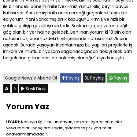
Bakanımız Ahmet bey'in ve milletvekilimiz Selahattin Beyribey
ile bir önceki dönem milletvekilimiz Yunus Kılıç bey'in büyük
katkısı var. Sarıkamış halkı adına emeği geçenlere teşekkür
ediyorum. Yani Sarıkamış artık kabuğunu kırmış ve hızlı bir
şekilde gelişip güzelleşmektedir. Sarıkamış, göç veren değil
göç alan bir yer haline gelecek. Ben inanıyorum ki 18 bin olan
nüfusumuz, önümüzdeki 5 yıl içerisinde nüfusumuz 25 bini
aşacak. Burada yaşayan insanlarımıza bu yapılan projelerle iş
imkanı ve mutlu bir yaşam sağlanacağından dolayı artık batı
bölgelerine gitmelerini de önlemiş olacağız" diye konuştu.
Google News'e Abone Ol
Paylaş
Paylaş
Paylaş
A
Sesli Dinle
A
Yorum Yaz
UYARI:
Konuyla ilgisi bulunmayan, hakaret içeren cümleler
veya imalar, inançlara saldırı, şiddete teşvik yorumları
onaylanmamaktadır.