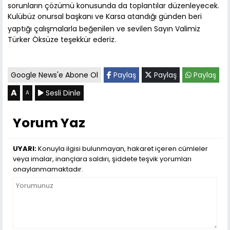
sorunların çözümü konusunda da toplantılar düzenleyecek.
Kulübüz onursal başkanı ve Karsa atandığı günden beri
yaptığı çalışmalarla beğenilen ve sevilen Sayın Valimiz
Türker Öksüze teşekkür ederiz.
Google News'e Abone Ol
Paylaş
Paylaş
Paylaş
A
Sesli Dinle
A
Yorum Yaz
UYARI:
Konuyla ilgisi bulunmayan, hakaret içeren cümleler
veya imalar, inançlara saldırı, şiddete teşvik yorumları
onaylanmamaktadır.