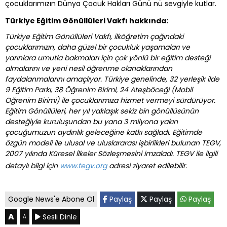
çocuklarımızın Dünya Çocuk Hakları Günü nü sevgiyle kutlar.
Türkiye Eğitim Gönüllüleri Vakfı hakkında:
Türkiye Eğitim Gönüllüleri Vakfı, ilköğretim çağındaki
çocuklarımızın, daha güzel bir çocukluk yaşamaları ve
yarınlara umutla bakmaları için çok yönlü bir eğitim desteği
almalarını ve yeni nesil öğrenme olanaklarından
faydalanmalarını amaçlıyor. Türkiye genelinde, 32 yerleşik ilde
9 Eğitim Parkı, 38 Öğrenim Birimi, 24 Ateşböceği (Mobil
Öğrenim Birimi) ile çocuklarımıza hizmet vermeyi sürdürüyor.
Eğitim Gönüllüleri, her yıl yaklaşık sekiz bin gönüllüsünün
desteğiyle kuruluşundan bu yana 3 milyona yakın
çocuğumuzun aydınlık geleceğine katkı sağladı.
Eğitimde
özgün modeli ile ulusal ve uluslararası işbirlikleri bulunan TEGV,
2007 yılında Küresel İlkeler Sözleşmesini imzaladı. TEGV ile ilgili
detaylı bilgi için
www.tegv.org
adresi ziyaret edilebilir.
Google News'e Abone Ol
Paylaş
Paylaş
Paylaş
A
Sesli Dinle
A