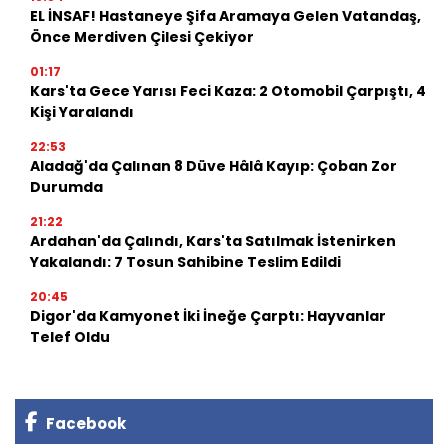
EL İNSAF! Hastaneye Şifa Aramaya Gelen Vatandaş,
Önce Merdiven Çilesi Çekiyor
01:17
Kars'ta Gece Yarısı Feci Kaza: 2 Otomobil Çarpıştı, 4
Kişi Yaralandı
22:53
Aladağ'da Çalınan 8 Düve Hâlâ Kayıp: Çoban Zor
Durumda
21:22
Ardahan'da Çalındı, Kars'ta Satılmak İstenirken
Yakalandı: 7 Tosun Sahibine Teslim Edildi
20:45
Digor'da Kamyonet İki İneğe Çarptı: Hayvanlar
Telef Oldu
Facebook