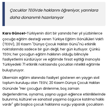
Çocuklar TEGVde haklarını öğreniyor, yarınlara
daha donanımlı hazırlanıyor
Kars Güncel-
Türkiyenin dört bir yanında her yıl yüzbinlerce
çocuğa eğitim desteği veren Türkiye Eğitim Gönüllüleri Vakfı
(TEGV), 20 Kasım "Dünya Çocuk Hakları Günü"nü etkinlik
noktalarında sadece bir gün değil, her gün kutluyor. Çünkü
TEGV, her çocuğun eğitim hakkının olduğu bilinciyle
faaliyetlerini sürdürüyor ve eğitimde fırsat eşitliği inancıyla
Türkiyedeki 71 etkinlik noktasında çocukları nitelikli eğitimle
buluşturuyor.
Ülkemizin eğitim alanında faaliyet gösteren en yaygın sivil
toplum kuruluşu olan TEGV, 20 Kasım Dünya Çocuk Hakları
Gününde "Her çocuğun dinlenme, boş zaman
değerlendirme, oynama, yaşına uygun eğlence etkinliklerinde
bulunma, kültürel ve sanatsal yaşama özgürce katılma hakkı
vardır" gibi başlıca çocuk haklarına vurgu yaparak çocukların