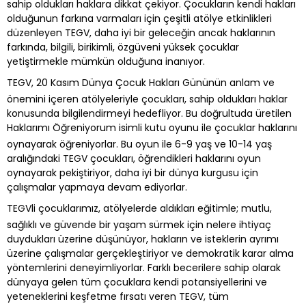
sahip oldukları haklara dikkat çekiyor. Çocukların kendi hakları
olduğunun farkına varmaları için çeşitli atölye etkinlikleri
düzenleyen TEGV, daha iyi bir geleceğin ancak haklarının
farkında, bilgili, birikimli, özgüveni yüksek çocuklar
yetiştirmekle mümkün olduğuna inanıyor.
TEGV, 20 Kasım Dünya Çocuk Hakları Gününün anlam ve
önemini içeren atölyeleriyle çocukları, sahip oldukları haklar
konusunda bilgilendirmeyi hedefliyor. Bu doğrultuda üretilen
Haklarımı Öğreniyorum isimli kutu oyunu ile çocuklar haklarını
oynayarak öğreniyorlar. Bu oyun ile 6-9 yaş ve 10-14 yaş
aralığındaki TEGV çocukları, öğrendikleri haklarını oyun
oynayarak pekiştiriyor, daha iyi bir dünya kurgusu için
çalışmalar yapmaya devam ediyorlar.
TEGVli çocuklarımız, atölyelerde aldıkları eğitimle; mutlu,
sağlıklı ve güvende bir yaşam sürmek için nelere ihtiyaç
duydukları üzerine düşünüyor, hakların ve isteklerin ayrımı
üzerine çalışmalar gerçekleştiriyor ve demokratik karar alma
yöntemlerini deneyimliyorlar. Farklı becerilere sahip olarak
dünyaya gelen tüm çocuklara kendi potansiyellerini ve
yeteneklerini keşfetme fırsatı veren TEGV, tüm