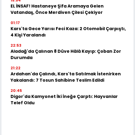
15:54
EL İNSAF! Hastaneye Şifa Aramaya Gelen
Vatandaş, Önce Merdiven Çilesi Çekiyor
01:17
Kars'ta Gece Yarısı Feci Kaza: 2 Otomobil Çarpıştı,
4 Kişi Yaralandı
22:53
Aladağ'da Çalınan 8 Düve Hâlâ Kayıp: Çoban Zor
Durumda
21:22
Ardahan'da Çalındı, Kars'ta Satılmak İstenirken
Yakalandı: 7 Tosun Sahibine Teslim Edildi
20:45
Digor'da Kamyonet İki İneğe Çarptı: Hayvanlar
Telef Oldu