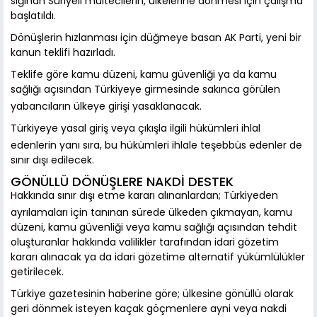
sığınan Suriyeli mültecilerin, ülkelerine dönmesi için çalışma
başlatıldı.
Dönüşlerin hızlanması için düğmeye basan AK Parti, yeni bir
kanun teklifi hazırladı.
Teklife göre kamu düzeni, kamu güvenliği ya da kamu
sağlığı açısından Türkiyeye girmesinde sakınca görülen
yabancıların ülkeye girişi yasaklanacak.
Türkiyeye yasal giriş veya çıkışla ilgili hükümleri ihlal
edenlerin yanı sıra, bu hükümleri ihlale teşebbüs edenler de
sınır dışı edilecek.
GÖNÜLLÜ DÖNÜŞLERE NAKDİ DESTEK
Hakkında sınır dışı etme kararı alınanlardan; Türkiyeden
ayrılamaları için tanınan sürede ülkeden çıkmayan, kamu
düzeni, kamu güvenliği veya kamu sağlığı açısından tehdit
oluşturanlar hakkında valilikler tarafından idari gözetim
kararı alınacak ya da idari gözetime alternatif yükümlülükler
getirilecek.
Türkiye gazetesinin haberine göre; ülkesine gönüllü olarak
geri dönmek isteyen kaçak göçmenlere ayni veya nakdi