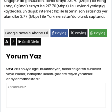
Singapur’da görülürken, ikinci sıraya 231.70 (Mbps) ile Hong
Kong, üçüncü sıraya ise 217.70(Mbps) ile Tayland yerleştiği
kaydedildi. En düşük internet hızı ile listenin son sırasında yer
alan ülke 2.77 (Mbps) ile Türkmenistan’da olarak saptandı.
Google News'e Abone Ol
Paylaş
Paylaş
Paylaş
A
Sesli Dinle
A
Yorum Yaz
UYARI:
Konuyla ilgisi bulunmayan, hakaret içeren cümleler
veya imalar, inançlara saldırı, şiddete teşvik yorumları
onaylanmamaktadır.