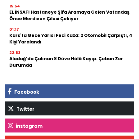
15:54
EL İNSAF! Hastaneye Şifa Aramaya Gelen Vatandaş,
Önce Merdiven Çilesi Çekiyor
01:17
Kars'ta Gece Yarısı Feci Kaza: 2 Otomobil Çarpıştı, 4
Kişi Yaralandı
22:53
Aladağ'da Çalınan 8 Düve Hâlâ Kayıp: Çoban Zor
Durumda
Facebook
Twitter
İnstagram