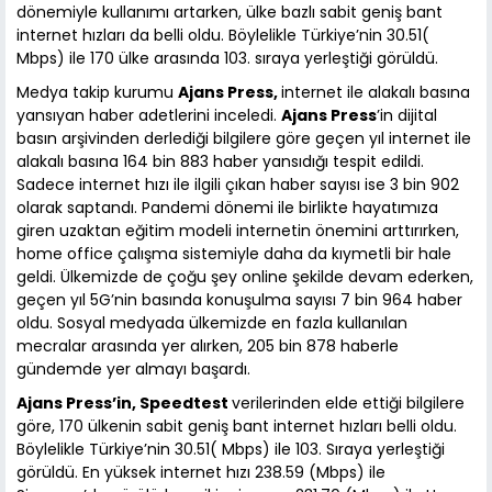
dönemiyle kullanımı artarken, ülke bazlı sabit geniş bant
internet hızları da belli oldu. Böylelikle Türkiye’nin 30.51(
Mbps) ile 170 ülke arasında 103. sıraya yerleştiği görüldü.
Medya takip kurumu
Ajans Press,
internet ile alakalı basına
yansıyan haber adetlerini inceledi.
Ajans Press
’in dijital
basın arşivinden derlediği bilgilere göre geçen yıl internet ile
alakalı basına 164 bin 883 haber yansıdığı tespit edildi.
Sadece internet hızı ile ilgili çıkan haber sayısı ise 3 bin 902
olarak saptandı. Pandemi dönemi ile birlikte hayatımıza
giren uzaktan eğitim modeli internetin önemini arttırırken,
home office çalışma sistemiyle daha da kıymetli bir hale
geldi. Ülkemizde de çoğu şey online şekilde devam ederken,
geçen yıl 5G’nin basında konuşulma sayısı 7 bin 964 haber
oldu. Sosyal medyada ülkemizde en fazla kullanılan
mecralar arasında yer alırken, 205 bin 878 haberle
gündemde yer almayı başardı.
Ajans Press’in, Speedtest
verilerinden elde ettiği bilgilere
göre, 170 ülkenin sabit geniş bant internet hızları belli oldu.
Böylelikle Türkiye’nin 30.51( Mbps) ile 103. Sıraya yerleştiği
görüldü. En yüksek internet hızı 238.59 (Mbps) ile