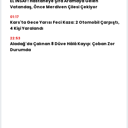
EL İNSAF! Hastaneye Şifa Aramaya Gelen
Vatandaş, Önce Merdiven Çilesi Çekiyor
01:17
Kars'ta Gece Yarısı Feci Kaza: 2 Otomobil Çarpıştı,
4 Kişi Yaralandı
22:53
Aladağ'da Çalınan 8 Düve Hâlâ Kayıp: Çoban Zor
Durumda