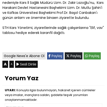
nedeniyle Kars İl Sağlık Müdürü Uzm. Dr. Zakir Lazoğlu'nu, Kars
Harakani Devlet Hastanesini Başhekimi Uzm. Dr. Mutlu Şahin'i
ve Kafkas Üniversitesi Başhekimi Prof.Dr. Başol Canbakan'ı
günün anlam ve önemine binaen ziyarette bulundu.
STH Kars Yönetimi, ziyaretlerinde sağlık çalışanlarına "Elif, vav"
tablosu hediye ederek karanfil dağıttı.
Google News'e Abone Ol
Paylaş
Paylaş
Paylaş
A
Sesli Dinle
A
Yorum Yaz
UYARI:
Konuyla ilgisi bulunmayan, hakaret içeren cümleler
veya imalar, inançlara saldırı, şiddete teşvik yorumları
onaylanmamaktadır.