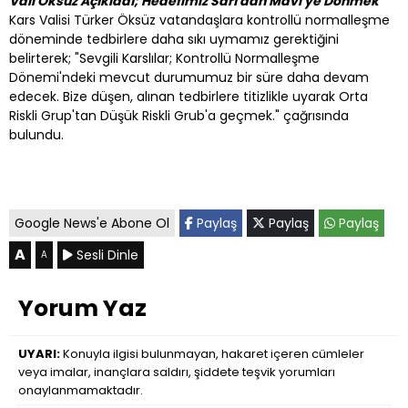
Vali Öksüz Açıkladı; Hedefimiz Sarı'dan Mavi'ye Dönmek
Kars Valisi Türker Öksüz vatandaşlara kontrollü normalleşme
döneminde tedbirlere daha sıkı uymamız gerektiğini
belirterek; "Sevgili Karslılar; Kontrollü Normalleşme
Dönemi'ndeki mevcut durumumuz bir süre daha devam
edecek. Bize düşen, alınan tedbirlere titizlikle uyarak Orta
Riskli Grup'tan Düşük Riskli Grub'a geçmek." çağrısında
bulundu.
Google News'e Abone Ol
Paylaş
Paylaş
Paylaş
A
Sesli Dinle
A
Yorum Yaz
UYARI:
Konuyla ilgisi bulunmayan, hakaret içeren cümleler
veya imalar, inançlara saldırı, şiddete teşvik yorumları
onaylanmamaktadır.