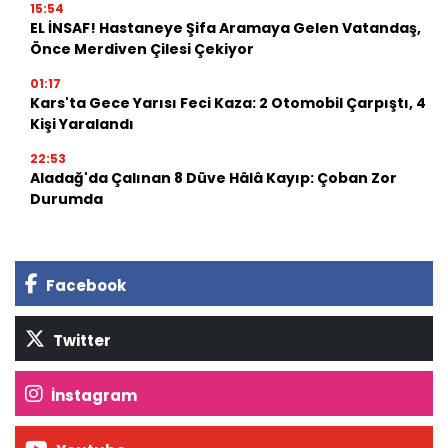
15:54
EL İNSAF! Hastaneye Şifa Aramaya Gelen Vatandaş,
Önce Merdiven Çilesi Çekiyor
01:17
Kars'ta Gece Yarısı Feci Kaza: 2 Otomobil Çarpıştı, 4
Kişi Yaralandı
22:53
Aladağ'da Çalınan 8 Düve Hâlâ Kayıp: Çoban Zor
Durumda
Facebook
Twitter
İnstagram