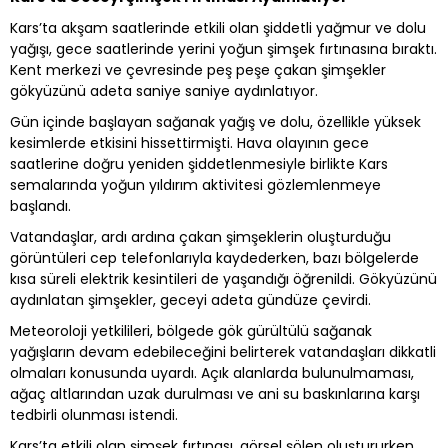
Kars’ta akşam saatlerinde etkili olan şiddetli yağmur ve dolu
yağışı, gece saatlerinde yerini yoğun şimşek fırtınasına bıraktı.
Kent merkezi ve çevresinde peş peşe çakan şimşekler
gökyüzünü adeta saniye saniye aydınlatıyor.
Gün içinde başlayan sağanak yağış ve dolu, özellikle yüksek
kesimlerde etkisini hissettirmişti. Hava olayının gece
saatlerine doğru yeniden şiddetlenmesiyle birlikte Kars
semalarında yoğun yıldırım aktivitesi gözlemlenmeye
başlandı.
Vatandaşlar, ardı ardına çakan şimşeklerin oluşturduğu
görüntüleri cep telefonlarıyla kaydederken, bazı bölgelerde
kısa süreli elektrik kesintileri de yaşandığı öğrenildi. Gökyüzünü
aydınlatan şimşekler, geceyi adeta gündüze çevirdi.
Meteoroloji yetkilileri, bölgede gök gürültülü sağanak
yağışların devam edebileceğini belirterek vatandaşları dikkatli
olmaları konusunda uyardı. Açık alanlarda bulunulmaması,
ağaç altlarından uzak durulması ve ani su baskınlarına karşı
tedbirli olunması istendi.
Kars’ta etkili olan şimşek fırtınası, görsel şölen oluştururken