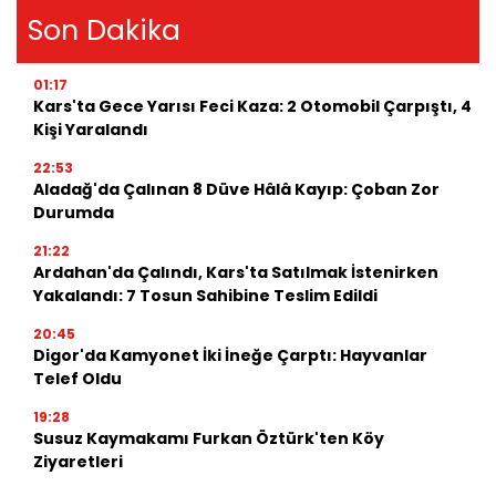
Son Dakika
01:17
Kars'ta Gece Yarısı Feci Kaza: 2 Otomobil Çarpıştı, 4
Kişi Yaralandı
22:53
Aladağ'da Çalınan 8 Düve Hâlâ Kayıp: Çoban Zor
Durumda
21:22
Ardahan'da Çalındı, Kars'ta Satılmak İstenirken
Yakalandı: 7 Tosun Sahibine Teslim Edildi
20:45
Digor'da Kamyonet İki İneğe Çarptı: Hayvanlar
Telef Oldu
19:28
Susuz Kaymakamı Furkan Öztürk'ten Köy
Ziyaretleri