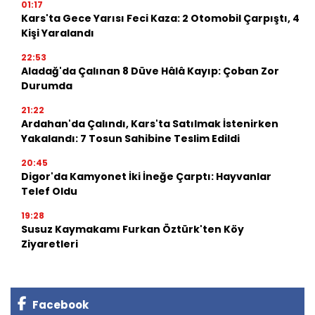
01:17
Kars'ta Gece Yarısı Feci Kaza: 2 Otomobil Çarpıştı, 4
Kişi Yaralandı
22:53
Aladağ'da Çalınan 8 Düve Hâlâ Kayıp: Çoban Zor
Durumda
21:22
Ardahan'da Çalındı, Kars'ta Satılmak İstenirken
Yakalandı: 7 Tosun Sahibine Teslim Edildi
20:45
Digor'da Kamyonet İki İneğe Çarptı: Hayvanlar
Telef Oldu
19:28
Susuz Kaymakamı Furkan Öztürk'ten Köy
Ziyaretleri
Facebook