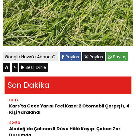
Google News'e Abone Ol
Paylaş
Paylaş
Paylaş
A
Sesli Dinle
A
Son Dakika
01:17
Kars'ta Gece Yarısı Feci Kaza: 2 Otomobil Çarpıştı, 4
Kişi Yaralandı
22:53
Aladağ'da Çalınan 8 Düve Hâlâ Kayıp: Çoban Zor
Durumda