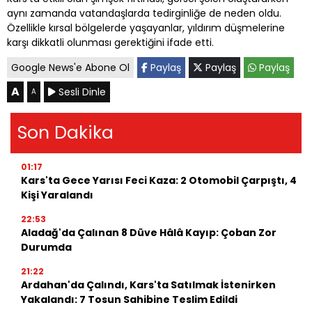
aynı zamanda vatandaşlarda tedirginliğe de neden oldu.
Özellikle kırsal bölgelerde yaşayanlar, yıldırım düşmelerine
karşı dikkatli olunması gerektiğini ifade etti.
Google News'e Abone Ol
Paylaş
Paylaş
Paylaş
A
Sesli Dinle
A
Son Dakika
01:17
Kars'ta Gece Yarısı Feci Kaza: 2 Otomobil Çarpıştı, 4
Kişi Yaralandı
22:53
Aladağ'da Çalınan 8 Düve Hâlâ Kayıp: Çoban Zor
Durumda
21:22
Ardahan'da Çalındı, Kars'ta Satılmak İstenirken
Yakalandı: 7 Tosun Sahibine Teslim Edildi