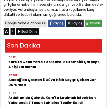
çiftçiler emeklerinin heba olmaması için yetkililerden destek
bekliyor. Vatandaşlar ise olumsuz hava koşullarına karşı
dikkatli ve tedbirli olunması çağrısında bulundu.
Google News'e Abone Ol
Paylaş
Paylaş
Paylaş
A
Sesli Dinle
A
Son Dakika
01:17
Kars'ta Gece Yarısı Feci Kaza: 2 Otomobil Çarpıştı,
4 Kişi Yaralandı
22:53
Aladağ'da Çalınan 8 Düve Hâlâ Kayıp: Çoban Zor
Durumda
21:22
Ardahan'da Çalındı, Kars'ta Satılmak İstenirken
Yakalandı: 7 Tosun Sahibine Teslim Edildi