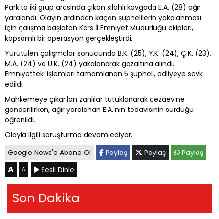
Park'ta iki grup arasında çıkan silahlı kavgada E.A. (28) ağır
yaralandı. Olayın ardından kaçan şüphelilerin yakalanması
için çalışma başlatan Kars İl Emniyet Müdürlüğü ekipleri,
kapsamlı bir operasyon gerçekleştirdi.
Yürütülen çalışmalar sonucunda B.K. (25), Y.K. (24), Ç.K. (23),
M.A. (24) ve U.K. (24) yakalanarak gözaltına alındı.
Emniyetteki işlemleri tamamlanan 5 şüpheli, adliyeye sevk
edildi.
Mahkemeye çıkarılan zanlılar tutuklanarak cezaevine
gönderilirken, ağır yaralanan E.A.'nın tedavisinin sürdüğü
öğrenildi.
Olayla ilgili soruşturma devam ediyor.
Google News'e Abone Ol
Paylaş
Paylaş
Paylaş
A
Sesli Dinle
A
Son Dakika