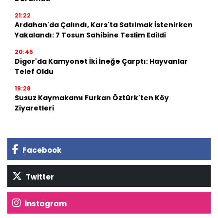
21:22
Ardahan'da Çalındı, Kars'ta Satılmak İstenirken
Yakalandı: 7 Tosun Sahibine Teslim Edildi
20:45
Digor'da Kamyonet İki İneğe Çarptı: Hayvanlar
Telef Oldu
19:28
Susuz Kaymakamı Furkan Öztürk'ten Köy
Ziyaretleri
Facebook
Twitter
İnstagram