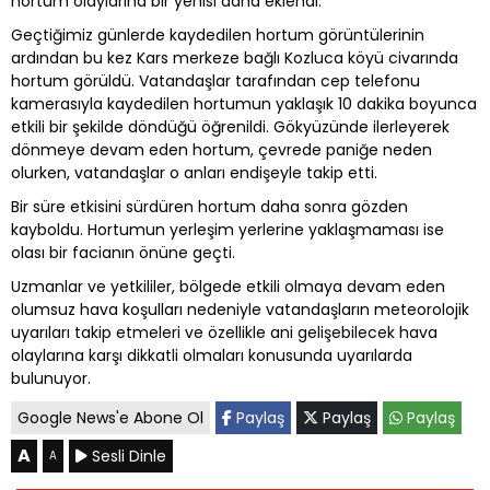
hortum olaylarına bir yenisi daha eklendi.
Geçtiğimiz günlerde kaydedilen hortum görüntülerinin
ardından bu kez Kars merkeze bağlı Kozluca köyü civarında
hortum görüldü. Vatandaşlar tarafından cep telefonu
kamerasıyla kaydedilen hortumun yaklaşık 10 dakika boyunca
etkili bir şekilde döndüğü öğrenildi. Gökyüzünde ilerleyerek
dönmeye devam eden hortum, çevrede paniğe neden
olurken, vatandaşlar o anları endişeyle takip etti.
Bir süre etkisini sürdüren hortum daha sonra gözden
kayboldu. Hortumun yerleşim yerlerine yaklaşmaması ise
olası bir facianın önüne geçti.
Uzmanlar ve yetkililer, bölgede etkili olmaya devam eden
olumsuz hava koşulları nedeniyle vatandaşların meteorolojik
uyarıları takip etmeleri ve özellikle ani gelişebilecek hava
olaylarına karşı dikkatli olmaları konusunda uyarılarda
bulunuyor.
Google News'e Abone Ol
Paylaş
Paylaş
Paylaş
A
Sesli Dinle
A