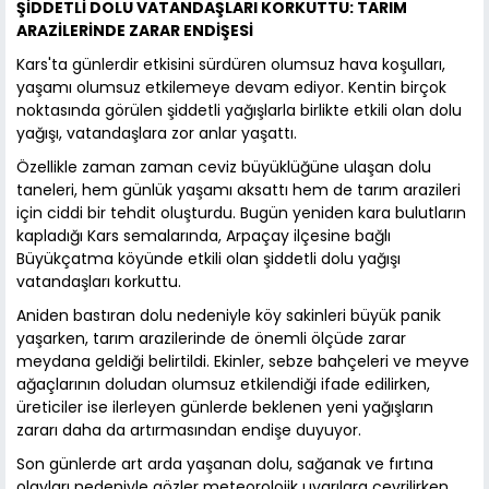
ŞİDDETLİ DOLU VATANDAŞLARI KORKUTTU: TARIM
ARAZİLERİNDE ZARAR ENDİŞESİ
Kars'ta günlerdir etkisini sürdüren olumsuz hava koşulları,
yaşamı olumsuz etkilemeye devam ediyor. Kentin birçok
noktasında görülen şiddetli yağışlarla birlikte etkili olan dolu
yağışı, vatandaşlara zor anlar yaşattı.
Özellikle zaman zaman ceviz büyüklüğüne ulaşan dolu
taneleri, hem günlük yaşamı aksattı hem de tarım arazileri
için ciddi bir tehdit oluşturdu. Bugün yeniden kara bulutların
kapladığı Kars semalarında, Arpaçay ilçesine bağlı
Büyükçatma köyünde etkili olan şiddetli dolu yağışı
vatandaşları korkuttu.
Aniden bastıran dolu nedeniyle köy sakinleri büyük panik
yaşarken, tarım arazilerinde de önemli ölçüde zarar
meydana geldiği belirtildi. Ekinler, sebze bahçeleri ve meyve
ağaçlarının doludan olumsuz etkilendiği ifade edilirken,
üreticiler ise ilerleyen günlerde beklenen yeni yağışların
zararı daha da artırmasından endişe duyuyor.
Son günlerde art arda yaşanan dolu, sağanak ve fırtına
olayları nedeniyle gözler meteorolojik uyarılara çevrilirken,