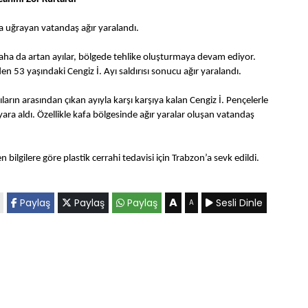
ına uğrayan vatandaş ağır yaralandı.
daha da artan ayılar, bölgede tehlike oluşturmaya devam ediyor.
53 yaşındaki Cengiz İ. Ayı saldırısı sonucu ağır yaralandı.
ıların arasından çıkan ayıyla karşı karşıya kalan Cengiz İ. Pençelerle
yara aldı. Özellikle kafa bölgesinde ağır yaralar oluşan vatandaş
len bilgilere göre plastik cerrahi tedavisi için Trabzon’a sevk edildi.
A
Paylaş
Paylaş
Paylaş
Sesli Dinle
A