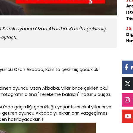
21:
Ar
İs
Tes
an Karslı oyuncu Ozan Akbaba, Kars'ta çekilmiş
20:
Di
aylaştı.
Ha
ı oyuncu Ozan Akbaba, Kars'ta çekilmiş çocukluk
si edinen oyuncu Ozan Akbaba, yıllar önce çekilen okul
a, fotoğrafın altına "Terekeme balaları" notunu düştü.
ü’nde geçirdiği çocukluğu yaşantısını okul yıllarını ve
ile getiren oyuncu Akbaba’yı, ekranların vazgeçilmez
en hatırlayacaksınız.