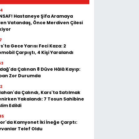
54
İNSAF! Hastaneye Şifa Aramaya
en Vatandaş, Önce Merdiven Çilesi
kiyor
7
s'ta Gece Yarısı Feci Kaza: 2
mobil Çarpıştı, 4 Kişi Yaralandı
53
dağ'da Çalınan 8 Düve Hâlâ Kayıp:
ban Zor Durumda
22
ahan'da Çalındı, Kars'ta Satılmak
enirken Yakalandı: 7 Tosun Sahibine
lim Edildi
45
or'da Kamyonet İki İneğe Çarptı:
vanlar Telef Oldu