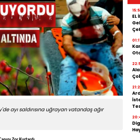
15:
EL 
Gel
Çe
01:1
Kar
Oto
22:
Ala
Ço
21:
Ard
İst
Tes
öy'de ayı saldırısına uğrayan vatandaş ağır
20:
Dig
Hay
anını Zor Kurtardı