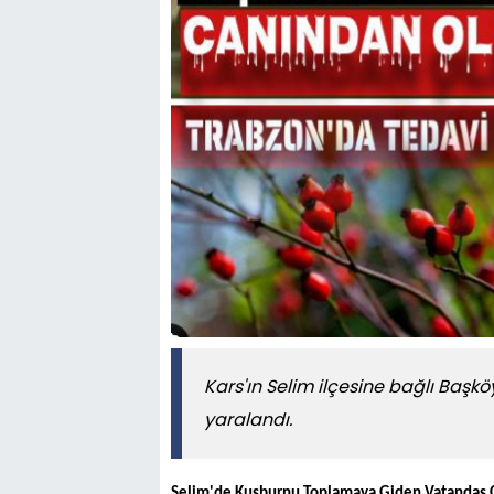
Kars'ın Selim ilçesine bağlı Başk
yaralandı.
Selim'de Kuşburnu Toplamaya Giden Vatandaş C