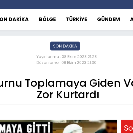
ON DAKİKA
BÖLGE
TÜRKİYE
GÜNDEM
SON DAKİKA
Yayınlanma : 08 Ekim 2023 21:28
Düzenleme : 08 Ekim 2023 21:30
urnu Toplamaya Giden V
Zor Kurtardı
So