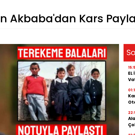
n Akbaba'dan Kars Payl
So
15:
EL
Va
01:
Kar
Oto
22:
Al
Ço