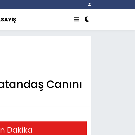
ASAYİŞ
atandaş Canını
n Dakika