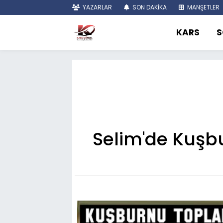
YAZARLAR
SON DAKİKA
MANŞETLER
KARS
S
Selim'de Kuşb