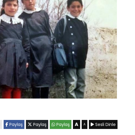
A
l
Paylaş
Paylaş
Paylaş
Sesli Dinle
A