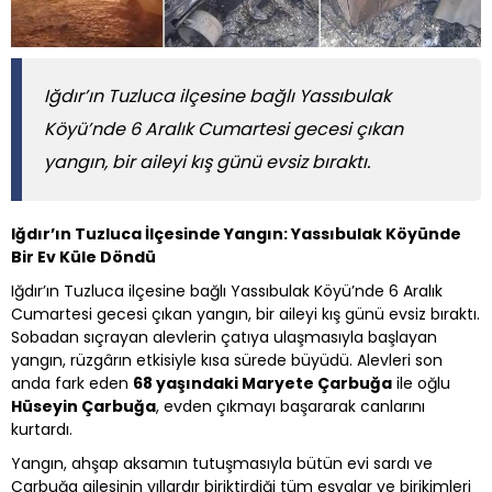
Iğdır’ın Tuzluca ilçesine bağlı Yassıbulak
Köyü’nde 6 Aralık Cumartesi gecesi çıkan
yangın, bir aileyi kış günü evsiz bıraktı.
Iğdır’ın Tuzluca İlçesinde Yangın: Yassıbulak Köyünde
Bir Ev Küle Döndü
Iğdır’ın Tuzluca ilçesine bağlı Yassıbulak Köyü’nde 6 Aralık
Cumartesi gecesi çıkan yangın, bir aileyi kış günü evsiz bıraktı.
Sobadan sıçrayan alevlerin çatıya ulaşmasıyla başlayan
yangın, rüzgârın etkisiyle kısa sürede büyüdü. Alevleri son
anda fark eden
68 yaşındaki Maryete Çarbuğa
ile oğlu
Hüseyin Çarbuğa
, evden çıkmayı başararak canlarını
kurtardı.
Yangın, ahşap aksamın tutuşmasıyla bütün evi sardı ve
Çarbuğa ailesinin yıllardır biriktirdiği tüm eşyalar ve birikimleri