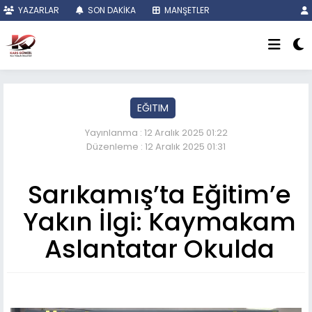
YAZARLAR
SON DAKİKA
MANŞETLER
EĞITIM
Yayınlanma : 12 Aralık 2025 01:22
Düzenleme : 12 Aralık 2025 01:31
Sarıkamış’ta Eğitim’e
Yakın İlgi: Kaymakam
Aslantatar Okulda