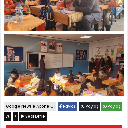
Google News'e Abone Ol
Paylaş
Paylaş
Paylaş
A
Sesli Dinle
A