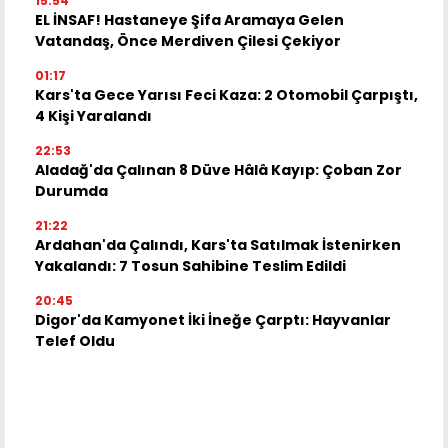
15:54
EL İNSAF! Hastaneye Şifa Aramaya Gelen
Vatandaş, Önce Merdiven Çilesi Çekiyor
01:17
Kars'ta Gece Yarısı Feci Kaza: 2 Otomobil Çarpıştı,
4 Kişi Yaralandı
22:53
Aladağ'da Çalınan 8 Düve Hâlâ Kayıp: Çoban Zor
Durumda
21:22
Ardahan'da Çalındı, Kars'ta Satılmak İstenirken
Yakalandı: 7 Tosun Sahibine Teslim Edildi
20:45
Digor'da Kamyonet İki İneğe Çarptı: Hayvanlar
Telef Oldu