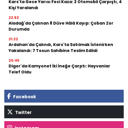
Kars'ta Gece Yarısı Feci Kaza: 2 Otomobil Çarpıştı, 4
Kişi Yaralandı
22:53
Aladağ'da Çalınan 8 Düve Hâlâ Kayıp: Çoban Zor
Durumda
21:22
Ardahan'da Çalındı, Kars'ta Satılmak İstenirken
Yakalandı: 7 Tosun Sahibine Teslim Edildi
20:45
Digor'da Kamyonet İki İneğe Çarptı: Hayvanlar
Telef Oldu
Facebook
Twitter