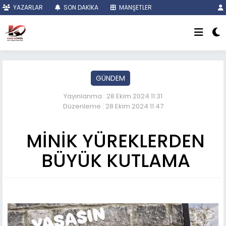
YAZARLAR
SON DAKİKA
MANŞETLER
GÜNDEM
Yayınlanma : 28 Ekim 2024 11:31
Düzenleme : 28 Ekim 2024 11:47
MİNİK YÜREKLERDEN
BÜYÜK KUTLAMA