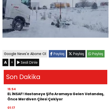
Google News'e Abone Ol
Paylaş
Paylaş
Paylaş
A
Sesli Dinle
A
Son Dakika
15:54
EL İNSAF! Hastaneye Şifa Aramaya Gelen Vatandaş,
Önce Merdiven Çilesi Çekiyor
01:17