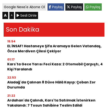
Google News'e Abone Ol
Paylaş
Paylaş
Paylaş
A
Sesli Dinle
A
Son Dakika
15:54
EL İNSAF! Hastaneye Şifa Aramaya Gelen Vatandaş,
Önce Merdiven Çilesi Çekiyor
01:17
Kars'ta Gece Yarısı Feci Kaza: 2 Otomobil Çarpıştı, 4
Kişi Yaralandı
22:53
Aladağ'da Çalınan 8 Düve Hâlâ Kayıp: Çoban Zor
Durumda
21:22
Ardahan'da Çalındı, Kars'ta Satılmak İstenirken
Yakalandı: 7 Tosun Sahibine Teslim Edildi