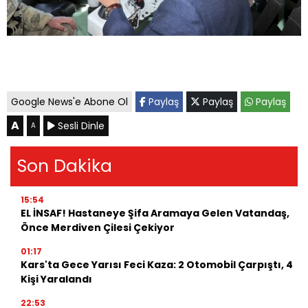
Google News'e Abone Ol
Paylaş
Paylaş
Paylaş
A
Sesli Dinle
A
Son Dakika
15:54
EL İNSAF! Hastaneye Şifa Aramaya Gelen Vatandaş,
Önce Merdiven Çilesi Çekiyor
01:17
Kars'ta Gece Yarısı Feci Kaza: 2 Otomobil Çarpıştı, 4
Kişi Yaralandı
22:53