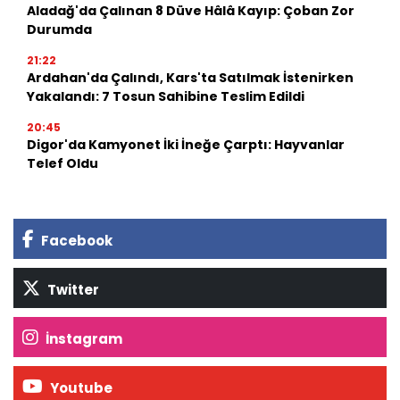
Aladağ'da Çalınan 8 Düve Hâlâ Kayıp: Çoban Zor
Durumda
21:22
Ardahan'da Çalındı, Kars'ta Satılmak İstenirken
Yakalandı: 7 Tosun Sahibine Teslim Edildi
20:45
Digor'da Kamyonet İki İneğe Çarptı: Hayvanlar
Telef Oldu
Facebook
Twitter
İnstagram
Youtube