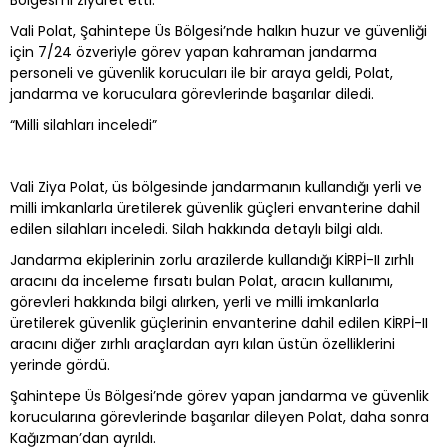
Bölgesi’ni ziyaret etti.
Vali Polat, Şahintepe Üs Bölgesi’nde halkın huzur ve güvenliği
için 7/24 özveriyle görev yapan kahraman jandarma
personeli ve güvenlik korucuları ile bir araya geldi, Polat,
jandarma ve koruculara görevlerinde başarılar diledi.
“Milli silahları inceledi”
Vali Ziya Polat, üs bölgesinde jandarmanın kullandığı yerli ve
milli imkanlarla üretilerek güvenlik güçleri envanterine dahil
edilen silahları inceledi. Silah hakkında detaylı bilgi aldı.
Jandarma ekiplerinin zorlu arazilerde kullandığı KİRPİ-II zırhlı
aracını da inceleme fırsatı bulan Polat, aracın kullanımı,
görevleri hakkında bilgi alırken, yerli ve milli imkanlarla
üretilerek güvenlik güçlerinin envanterine dahil edilen KİRPİ-II
aracını diğer zırhlı araçlardan ayrı kılan üstün özelliklerini
yerinde gördü.
Şahintepe Üs Bölgesi’nde görev yapan jandarma ve güvenlik
korucularına görevlerinde başarılar dileyen Polat, daha sonra
Kağızman’dan ayrıldı.