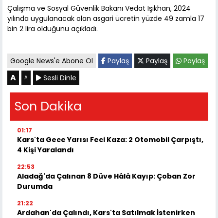
Çalışma ve Sosyal Güvenlik Bakanı Vedat Işıkhan, 2024
yılında uygulanacak olan asgari ücretin yüzde 49 zamla 17
bin 2 lira olduğunu açıkladı.
Google News'e Abone Ol
Paylaş
Paylaş
Paylaş
A
Sesli Dinle
A
Son Dakika
01:17
Kars'ta Gece Yarısı Feci Kaza: 2 Otomobil Çarpıştı,
4 Kişi Yaralandı
22:53
Aladağ'da Çalınan 8 Düve Hâlâ Kayıp: Çoban Zor
Durumda
21:22
Ardahan'da Çalındı, Kars'ta Satılmak İstenirken