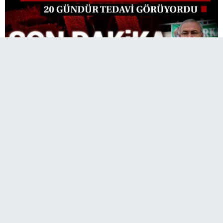
Aralık ayının başında geçirmiş olduğu
rahatsızlık sonrasında bir süredir tedavi gören
Belediye Başkanından acı haber geldi.
Belediye Başkanı Yaşam Mücadelesini Kaybetti
Aralık ayının başında geçirmiş olduğu rahatsızlık sonrasında bir süredir
tedavi gören Belediye Başkanından acı haber geldi.