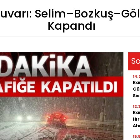
 Duvarı: Selim–Bozkuş–Göl
Kapandı
So
14:
Ka
Gü
Si
12:
Kar
Hı
Ah
15: