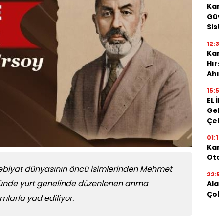
Kar
Güv
Sis
12:
Kar
Hı
Ahı
15:
EL 
Gel
Çe
01:1
Kar
Oto
e edebiyat dünyasının öncü isimlerinden Mehmet
22:
nümünde yurt genelinde düzenlenen anma
Ala
Ço
ımlarla yad ediliyor.