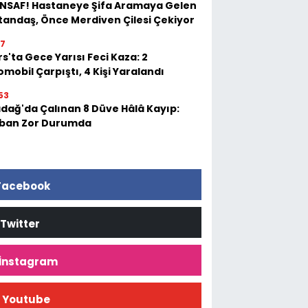
 İNSAF! Hastaneye Şifa Aramaya Gelen
tandaş, Önce Merdiven Çilesi Çekiyor
17
s'ta Gece Yarısı Feci Kaza: 2
mobil Çarpıştı, 4 Kişi Yaralandı
53
adağ'da Çalınan 8 Düve Hâlâ Kayıp:
ban Zor Durumda
Facebook
Twitter
İnstagram
Youtube