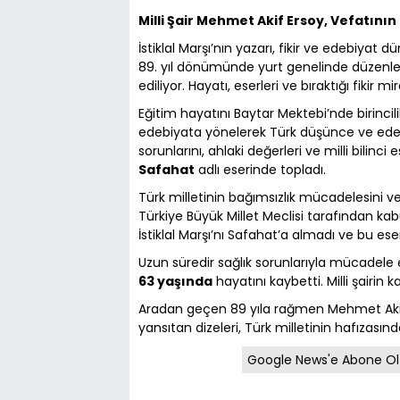
Milli Şair Mehmet Akif Ersoy, Vefatının 
İstiklal Marşı’nın yazarı, fikir ve edebiyat
89. yıl dönümünde yurt genelinde düzenlen
ediliyor. Hayatı, eserleri ve bıraktığı fikir
Eğitim hayatını Baytar Mektebi’nde birinci
edebiyata yönelerek Türk düşünce ve edeb
sorunlarını, ahlaki değerleri ve milli bilinci 
Safahat
adlı eserinde topladı.
Türk milletinin bağımsızlık mücadelesini ve i
Türkiye Büyük Millet Meclisi tarafından kabu
İstiklal Marşı’nı Safahat’a almadı ve bu ese
Uzun süredir sağlık sorunlarıyla mücadel
63 yaşında
hayatını kaybetti. Milli şairin k
Aradan geçen 89 yıla rağmen Mehmet Akif E
yansıtan dizeleri, Türk milletinin hafızası
Google News'e Abone Ol