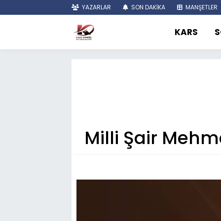
YAZARLAR
SON DAKİKA
MANŞETLER
KARS
S
Milli Şair Mehme