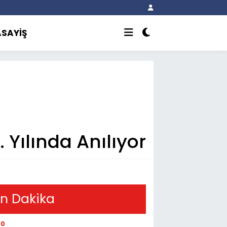
ASAYİŞ
. Yılında Anılıyor
n Dakika
20