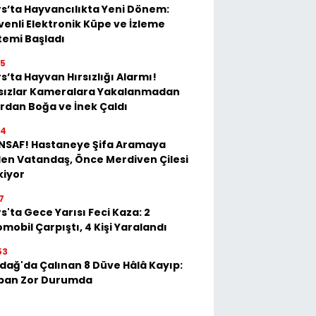
s’ta Hayvancılıkta Yeni Dönem:
enli Elektronik Küpe ve İzleme
temi Başladı
35
s’ta Hayvan Hırsızlığı Alarmı!
rsızlar Kameralara Yakalanmadan
rdan Boğa ve İnek Çaldı
54
İNSAF! Hastaneye Şifa Aramaya
en Vatandaş, Önce Merdiven Çilesi
kiyor
7
s'ta Gece Yarısı Feci Kaza: 2
mobil Çarpıştı, 4 Kişi Yaralandı
53
dağ'da Çalınan 8 Düve Hâlâ Kayıp:
ban Zor Durumda