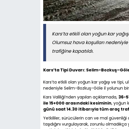
Kars’ta etkili olan yoğun kar yağı
Olumsuz hava koşulları nedeniyle
trafiğine kapatıldı.
Kars’ta Tipi Duvarı: Selim–Bozkuş–Göl
Kars’ta etkili olan yoğun kar yağışı ve tip
nedeniyle Selim–Bozkuş–Göle il yolunun bir
Kars Valiliği’nden yapılan açıklamada,
36-5
ile 15+000 arasındaki kesiminin
, yoğun k
günü saat 14.30 itibarıyla tüm araç tra
Yetkililer, sürücülerin can ve mal güvenli
taşıdığını vurgulayarak, zorunlu olmadıkça 