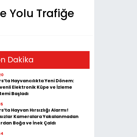
e Yolu Trafiğe
n Dakika
20
rs’ta Hayvancılıkta Yeni Dönem:
venli Elektronik Küpe ve İzleme
stemi Başladı
35
s’ta Hayvan Hırsızlığı Alarmı!
rsızlar Kameralara Yakalanmadan
ırdan Boğa ve İnek Çaldı
54