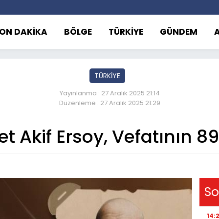
ON DAKİKA
BÖLGE
TÜRKİYE
GÜNDEM
TÜRKİYE
Yayınlanma : 27 Aralık 2025 21:14
Düzenleme : 27 Aralık 2025 21:29
t Akif Ersoy, Vefatının 89
So
14: