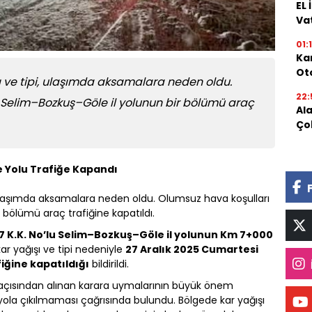
EL
Va
01:
Kar
Oto
şı ve tipi, ulaşımda aksamalara neden oldu.
22:
 Selim–Bozkuş–Göle il yolunun bir bölümü araç
Al
Ço
e Yolu Trafiğe Kapandı
i, ulaşımda aksamalara neden oldu. Olumsuz hava koşulları
 bölümü araç trafiğine kapatıldı.
7 K.K. No’lu Selim–Bozkuş–Göle il yolunun Km 7+000
ar yağışı ve tipi nedeniyle
27 Aralık 2025 Cumartesi
fiğine kapatıldığı
bildirildi.
ği açısından alınan karara uymalarının büyük önem
yola çıkılmaması çağrısında bulundu. Bölgede kar yağışı