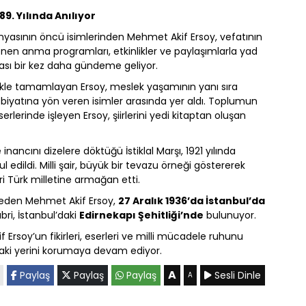
89. Yılında Anılıyor
 dünyasının öncü isimlerinden Mehmet Akif Ersoy, vefatının
en anma programları, etkinlikler ve paylaşımlarla yad
 mirası bir kez daha gündeme geliyor.
likle tamamlayan Ersoy, meslek yaşamının yanı sıra
iyatına yön veren isimler arasında yer aldı. Toplumun
eserlerinde işleyen Ersoy, şiirlerini yedi kitaptan oluşan
nancını dizelere döktüğü İstiklal Marşı, 1921 yılında
l edildi. Milli şair, büyük bir tevazu örneği göstererek
ri Türk milletine armağan etti.
e eden Mehmet Akif Ersoy,
27 Aralık 1936’da İstanbul’da
abri, İstanbul’daki
Edirnekapı Şehitliği’nde
bulunuyor.
rsoy’un fikirleri, eserleri ve milli mücadele ruhunu
ndaki yerini korumaya devam ediyor.
A
Paylaş
Paylaş
Paylaş
Sesli Dinle
A