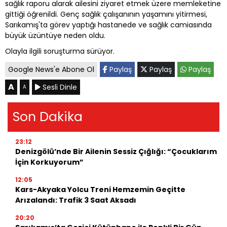
sağlık raporu alarak ailesini ziyaret etmek üzere memleketine
gittiği öğrenildi. Genç sağlık çalışanının yaşamını yitirmesi,
Sarıkamış'ta görev yaptığı hastanede ve sağlık camiasında
büyük üzüntüye neden oldu.
Olayla ilgili soruşturma sürüyor.
Google News'e Abone Ol
Paylaş
Paylaş
Paylaş
A
Sesli Dinle
A
Son Dakika
23:12
Denizgölü’nde Bir Ailenin Sessiz Çığlığı: “Çocuklarım
İçin Korkuyorum”
12:05
Kars-Akyaka Yolcu Treni Hemzemin Geçitte
Arızalandı: Trafik 3 Saat Aksadı
20:20