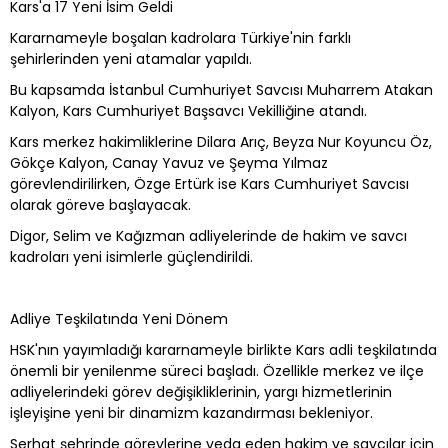
Kars'a 17 Yeni İsim Geldi
Kararnameyle boşalan kadrolara Türkiye'nin farklı
şehirlerinden yeni atamalar yapıldı.
Bu kapsamda İstanbul Cumhuriyet Savcısı Muharrem Atakan
Kalyon, Kars Cumhuriyet Başsavcı Vekilliğine atandı.
Kars merkez hakimliklerine Dilara Arıç, Beyza Nur Koyuncu Öz,
Gökçe Kalyon, Canay Yavuz ve Şeyma Yılmaz
görevlendirilirken, Özge Ertürk ise Kars Cumhuriyet Savcısı
olarak göreve başlayacak.
Digor, Selim ve Kağızman adliyelerinde de hakim ve savcı
kadroları yeni isimlerle güçlendirildi.
Adliye Teşkilatında Yeni Dönem
HSK'nın yayımladığı kararnameyle birlikte Kars adli teşkilatında
önemli bir yenilenme süreci başladı. Özellikle merkez ve ilçe
adliyelerindeki görev değişikliklerinin, yargı hizmetlerinin
işleyişine yeni bir dinamizm kazandırması bekleniyor.
Serhat şehrinde görevlerine veda eden hakim ve savcılar için