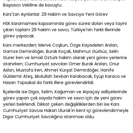
Başsavcı Vekiline de kavuştu.
Kars'tan Ayrılanlar: 29 Hakim ve Savcıya Yeni Görev
HSK kararnamesi kapsamında görev süresi dolan veya tayini
çıkan toplam 29 hakim ve savcı, Türkiye'nin farklı illerinde
görev yapacak.
Kars merkezden; Merve Coşkun, Özge Kayadelen Arslan,
Gamze Demirdöğer, Burak Koçak, Mahmut Gürbüz, Selin
Gürer İren ve İsmail Öztürk hakim olarak yeni görev yerlerine
atanırken; Cumhuriyet savcıları Ömer Burak Arslan, Onur
Aslan, Mustafa İren, Ahmet Kürşat Demirdöğer, Hanife
Güldemir Ateş, Abdullah Sevban Karabacak, Eyüp Karaca ve
Hasan Topsakal da farklı illere görevlendirildi.
İlçelerde ise Digor, Selim, Kağızman ve Arpaçay adliyelerinde
görev yapan çok sayıda hakim ve savcı için de yeni görev
yerleri belirlendi. Dikkat çeken değişikliklerden biri ise Kars
Cumhuriyet Savcısı Hakan Ulurak'ın kent içi görevlendirmeyle
Digor Cumhuriyet Savcılığına atanması oldu.