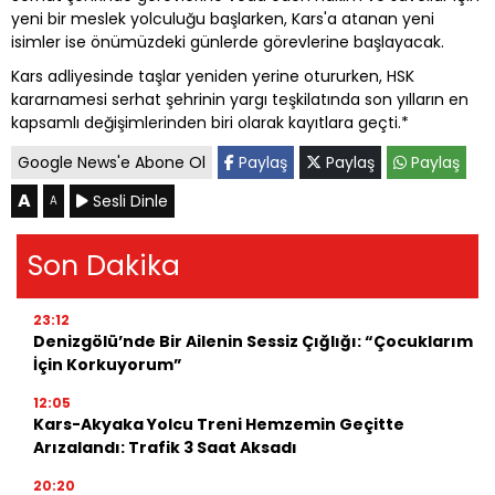
yeni bir meslek yolculuğu başlarken, Kars'a atanan yeni
isimler ise önümüzdeki günlerde görevlerine başlayacak.
Kars adliyesinde taşlar yeniden yerine otururken, HSK
kararnamesi serhat şehrinin yargı teşkilatında son yılların en
kapsamlı değişimlerinden biri olarak kayıtlara geçti.*
Google News'e Abone Ol
Paylaş
Paylaş
Paylaş
A
Sesli Dinle
A
Son Dakika
23:12
Denizgölü’nde Bir Ailenin Sessiz Çığlığı: “Çocuklarım
İçin Korkuyorum”
12:05
Kars-Akyaka Yolcu Treni Hemzemin Geçitte
Arızalandı: Trafik 3 Saat Aksadı
20:20