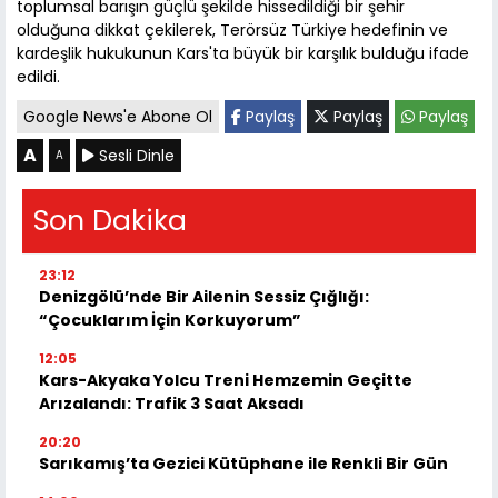
toplumsal barışın güçlü şekilde hissedildiği bir şehir
olduğuna dikkat çekilerek, Terörsüz Türkiye hedefinin ve
kardeşlik hukukunun Kars'ta büyük bir karşılık bulduğu ifade
edildi.
Google News'e Abone Ol
Paylaş
Paylaş
Paylaş
A
Sesli Dinle
A
Son Dakika
23:12
Denizgölü’nde Bir Ailenin Sessiz Çığlığı:
“Çocuklarım İçin Korkuyorum”
12:05
Kars-Akyaka Yolcu Treni Hemzemin Geçitte
Arızalandı: Trafik 3 Saat Aksadı
20:20
Sarıkamış’ta Gezici Kütüphane ile Renkli Bir Gün