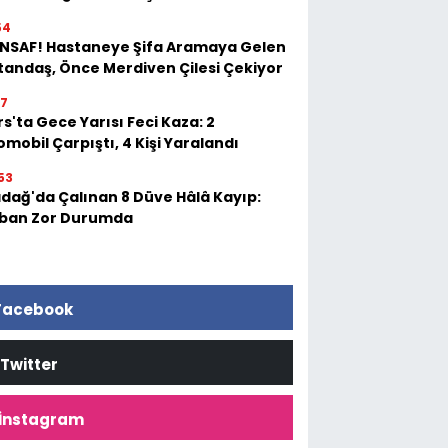
54
 İNSAF! Hastaneye Şifa Aramaya Gelen
tandaş, Önce Merdiven Çilesi Çekiyor
17
s'ta Gece Yarısı Feci Kaza: 2
mobil Çarpıştı, 4 Kişi Yaralandı
53
adağ'da Çalınan 8 Düve Hâlâ Kayıp:
ban Zor Durumda
Facebook
Twitter
İnstagram