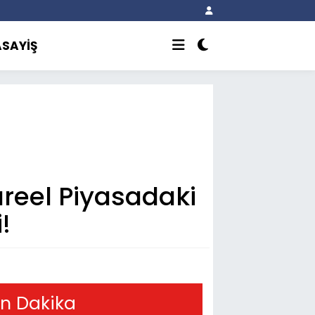
ASAYİŞ
üreel Piyasadaki
!
n Dakika