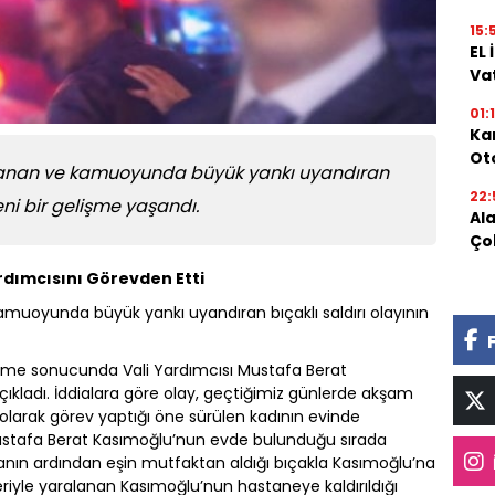
15:
EL
Va
01:
Kar
Oto
anan ve kamuoyunda büyük yankı uyandıran
22:
eni bir gelişme yaşandı.
Al
Ço
ardımcısını Görevden Etti
uoyunda büyük yankı uyandıran bıçaklı saldırı olayının
nceleme sonucunda Vali Yardımcısı Mustafa Berat
çıkladı. İddialara göre olay, geçtiğimiz günlerde akşam
olarak görev yaptığı öne sürülen kadının evinde
ustafa Berat Kasımoğlu’nun evde bulunduğu sırada
manın ardından eşin mutfaktan aldığı bıçakla Kasımoğlu’na
eriyle yaralanan Kasımoğlu’nun hastaneye kaldırıldığı