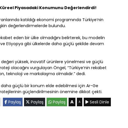
n Küreel Piyasadaki Konumunu Değerlendirdi!
anlarında katıldığı ekonomi programında Türkiye’nin
işkin değerlendirmelerde bulundu.
 rekabet eden bir ülke olmadığını belirterek, bu modelin
ya ve Etiyopya gibi ülkelerde daha güçlü şekilde devam
değeri yüksek, inovatif ürünlere yönelmesi ve güçlü
ateji olacağını vurgulayan Öngel, “Türkiye’nin rekabet
on, teknoloji ve markalaşma olmalıdır.” dedi.
da daha güçlü bir konum elde edebilmesi için Ar-Ge
ratejilerinin güçlendirilmesinin önemine dikkat çekti.
A
Paylaş
Paylaş
Paylaş
Sesli Dinle
A