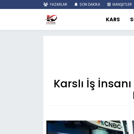
YAZARLAR
SON DAKİKA
MANŞETLER
KARS
S
Karslı İş İnsan