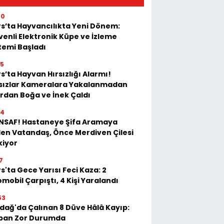
20
s’ta Hayvancılıkta Yeni Dönem:
enli Elektronik Küpe ve İzleme
temi Başladı
35
s’ta Hayvan Hırsızlığı Alarmı!
rsızlar Kameralara Yakalanmadan
rdan Boğa ve İnek Çaldı
54
İNSAF! Hastaneye Şifa Aramaya
en Vatandaş, Önce Merdiven Çilesi
kiyor
7
s'ta Gece Yarısı Feci Kaza: 2
mobil Çarpıştı, 4 Kişi Yaralandı
53
dağ'da Çalınan 8 Düve Hâlâ Kayıp:
ban Zor Durumda