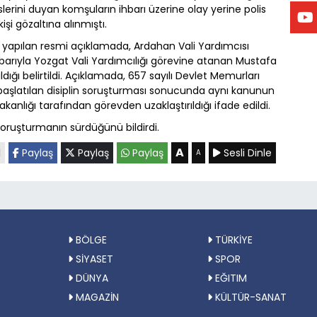
erini duyan komşuların ihbarı üzerine olay yerine polis
 kişi gözaltına alınmıştı.
n yapılan resmi açıklamada, Ardahan Vali Yardımcısı
barıyla Yozgat Vali Yardımcılığı görevine atanan Mustafa
ığı belirtildi. Açıklamada, 657 sayılı Devlet Memurları
aşlatılan disiplin soruşturması sonucunda aynı kanunun
kanlığı tarafından görevden uzaklaştırıldığı ifade edildi.
ri soruşturmanın sürdüğünü bildirdi.
A
l
Paylaş
Paylaş
Paylaş
Sesli Dinle
A
BÖLGE
TÜRKİYE
SİYASET
SPOR
DÜNYA
EĞITIM
MAGAZİN
KÜLTÜR-SANAT