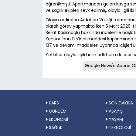
öğrenilmişti. Apartmandan gelen kavga sesl
ve sağlık ekipleri sevk edilmiş, olayla ilgili iki
Olayın ardından Ardahan Valiliği tarafında
olarak görev yapmakta iken 5 Mart 2026 iti
Berat Kasımoğlu hakkında inceleme başlatıld
Kanunu’nun 125’inci maddesi kapsamında b
137 ve devamı maddeleri uyarınca İçişleri Ba
Yetkililer olayla ilgili hem adli hem de ida
Google News'e Abone O
KARS
SON DAKİKA
GÜNDEM
ASAYİŞ
EKONOMİ
YAŞAM
SAĞLıK
TEKNOLOJİ