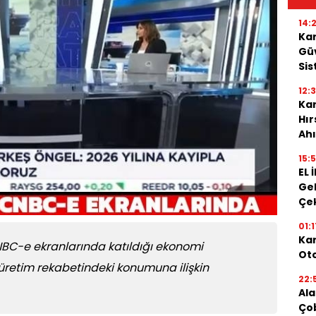
14:
Kar
Güv
Sis
12:
Kar
Hı
Ahı
15:
EL 
Gel
Çe
01:1
Kar
NBC-e ekranlarında katıldığı ekonomi
Oto
üretim rekabetindeki konumuna ilişkin
22:
Ala
Ço