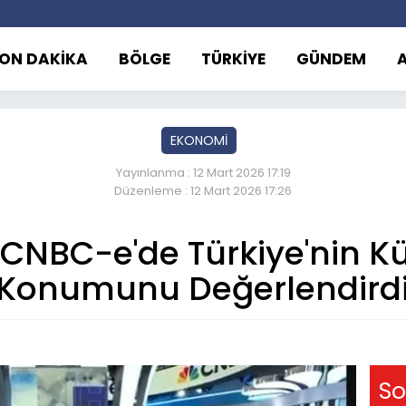
ON DAKİKA
BÖLGE
TÜRKİYE
GÜNDEM
EKONOMİ
Yayınlanma : 12 Mart 2026 17:19
Düzenleme : 12 Mart 2026 17:26
ı CNBC-e'de Türkiye'nin K
Konumunu Değerlendirdi
So