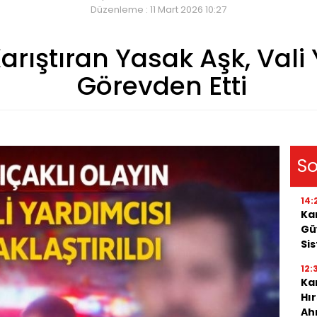
Düzenleme : 11 Mart 2026 10:27
arıştıran Yasak Aşk, Vali
Görevden Etti
So
14:
Ka
Gü
Si
12:
Kar
Hı
Ah