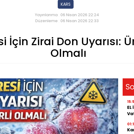
KARS
Yayınlanma : 06 Nisan 2026 22:24
Düzenleme : 06 Nisan 2026 22:33
 İçin Zirai Don Uyarısı: Ür
Olmalı
So
15:
EL
Va
01:
Kar