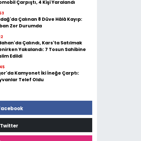
mobil Çarpıştı, 4 Kişi Yaralandı
53
adağ'da Çalınan 8 Düve Hâlâ Kayıp:
ban Zor Durumda
22
dahan'da Çalındı, Kars'ta Satılmak
tenirken Yakalandı: 7 Tosun Sahibine
lim Edildi
45
gor'da Kamyonet İki İneğe Çarptı:
yvanlar Telef Oldu
Facebook
Twitter