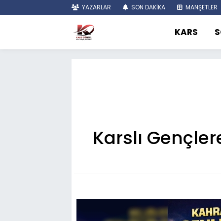
YAZARLAR
SON DAKİKA
MANŞETLER
KARS
S
Karslı Gençle