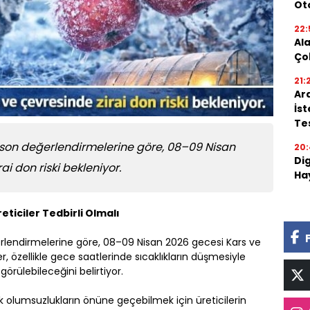
Oto
22:
Al
Ço
21:
Ar
İs
Tes
son değerlendirmelerine göre, 08–09 Nisan
20:
Di
i don riski bekleniyor.
Ha
reticiler Tedbirli Olmalı
lendirmelerine göre, 08–09 Nisan 2026 gecesi Kars ve
ler, özellikle gece saatlerinde sıcaklıkların düşmesiyle
 görülebileceğini belirtiyor.
 olumsuzlukların önüne geçebilmek için üreticilerin