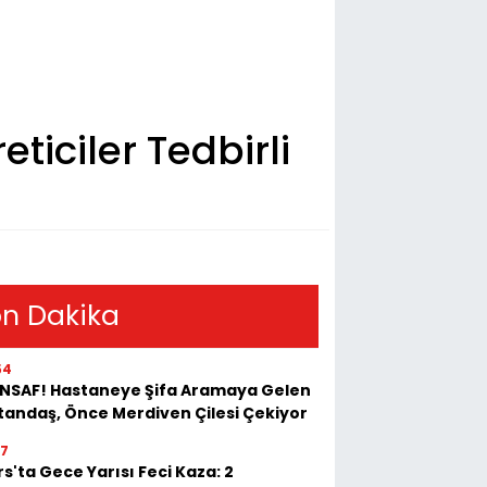
eticiler Tedbirli
n Dakika
54
 İNSAF! Hastaneye Şifa Aramaya Gelen
tandaş, Önce Merdiven Çilesi Çekiyor
17
s'ta Gece Yarısı Feci Kaza: 2