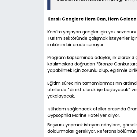
Karslı Gençlere Hem Can, Hem Gelecek
Kars’ta yaşayan gençler için yaz sezonunu d
Turizm sektöründe çalışmak isteyenler içi
imkânını bir arada sunuyor.
Program kapsamında adaylar, ilk olarak 3 
katılımcılara doğrudan *Bronze Cankurtara
yapabilmek için zorunlu olup, eğitimle birl
Eğitim sürecinin tamamlanmasının ardınd
otellerde *direkt olarak işe başlayacak* v
yakalayacak.
İstihdam sağlanacak oteller arasında Gran
Gypsophila Marine Hotel yer alıyor.
Başvuru yapmak isteyen adayların, görse
doldurmaları gerekiyor. Referans bölümüne 