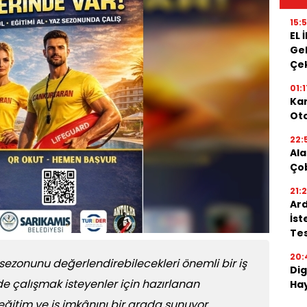
15:
EL 
Gel
Çe
01:1
Kar
Oto
22:
Ala
Ço
21:
Ard
İst
Tes
20:
sezonunu değerlendirebilecekleri önemli bir iş
Dig
de çalışmak isteyenler için hazırlanan
Hay
ğitim ve iş imkânını bir arada sunuyor.