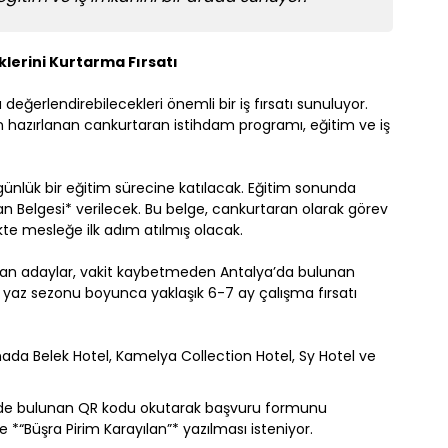
lerini Kurtarma Fırsatı
eğerlendirebilecekleri önemli bir iş fırsatı sunuluyor.
n hazırlanan cankurtaran istihdam programı, eğitim ve iş
günlük bir eğitim sürecine katılacak. Eğitim sonunda
n Belgesi* verilecek. Bu belge, cankurtaran olarak görev
ikte mesleğe ilk adım atılmış olacak.
an adaylar, vakit kaybetmeden Antalya’da bulunan
e yaz sezonu boyunca yaklaşık 6-7 ay çalışma fırsatı
ada Belek Hotel, Kamelya Collection Hotel, Sy Hotel ve
lde bulunan QR kodu okutarak başvuru formunu
*“Büşra Pirim Karayılan”* yazılması isteniyor.