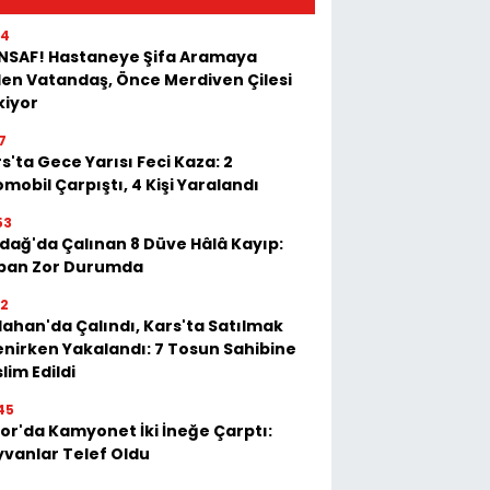
54
İNSAF! Hastaneye Şifa Aramaya
en Vatandaş, Önce Merdiven Çilesi
kiyor
7
s'ta Gece Yarısı Feci Kaza: 2
mobil Çarpıştı, 4 Kişi Yaralandı
53
dağ'da Çalınan 8 Düve Hâlâ Kayıp:
ban Zor Durumda
22
ahan'da Çalındı, Kars'ta Satılmak
enirken Yakalandı: 7 Tosun Sahibine
lim Edildi
45
or'da Kamyonet İki İneğe Çarptı:
vanlar Telef Oldu