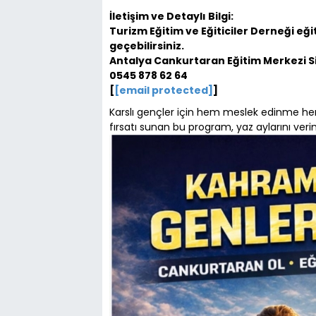
İletişim ve Detaylı Bilgi:
Turizm Eğitim ve Eğiticiler Derneği eğit
geçebilirsiniz.
Antalya Cankurtaran Eğitim Merkezi Sic
0545 878 62 64
[
[email protected]
]
Karslı gençler için hem meslek edinme he
fırsatı sunan bu program, yaz aylarını veri