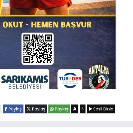
A
Paylaş
Paylaş
Paylaş
Sesli Dinle
A