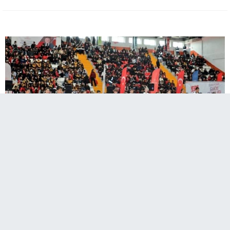
Kars’ta 19 Mayıs Atatürk’ü Anma, Gençlik ve
Spor Bayramı düzenlenen tören ve gösterilerle
büyük bir coşkuyla kutlandı.