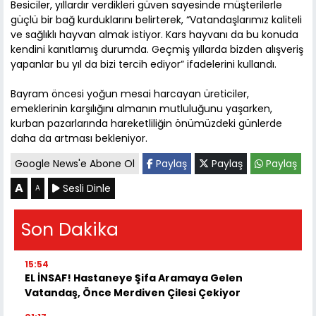
Besiciler, yıllardır verdikleri güven sayesinde müşterilerle
güçlü bir bağ kurduklarını belirterek, “Vatandaşlarımız kaliteli
ve sağlıklı hayvan almak istiyor. Kars hayvanı da bu konuda
kendini kanıtlamış durumda. Geçmiş yıllarda bizden alışveriş
yapanlar bu yıl da bizi tercih ediyor” ifadelerini kullandı.
Bayram öncesi yoğun mesai harcayan üreticiler,
emeklerinin karşılığını almanın mutluluğunu yaşarken,
kurban pazarlarında hareketliliğin önümüzdeki günlerde
daha da artması bekleniyor.
Google News'e Abone Ol
Paylaş
Paylaş
Paylaş
A
Sesli Dinle
A
Son Dakika
15:54
EL İNSAF! Hastaneye Şifa Aramaya Gelen
Vatandaş, Önce Merdiven Çilesi Çekiyor