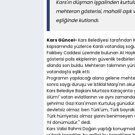
Kars'ın düşman işgalinden kurtul
mehteran gösterisi, mahalli aşık v
eşliğinde kutlandı.
Kars Güncel-
Kars Belediyesi tarafından K
kapsamında yüzlerce Karslı vatandaş soğu
Faikbey Caddesi üzerinde bulunan At Hay
gösterisi polis ekiplerinin güvenlik tedbirl
alanda son buldu. Mehteran takımının yürü
vatandaşta eşlik etti.
Programın yapılacağı alana gelene mehtera
sonra saygı duruşu ve İstiklal Marşı'nın oku
Kars Belediye Başkanı Murtaza Karaçanta y
ölüm!' vatan evlatlarının ve aynı zamanda 
şehrimiz Gazi Kars'ımızın Kurtuluş günüdü
devletsiz olmaz: ben Türk'üm, Türk bayrak
Türk hürriyetsiz olmaz şiarını benimseyen
Yıl dönümüdür." dedi.
Kars Valisi Rahmi Doğan yaptığı konuşmada
yüksek topraklar, bu millet bu toprakların be