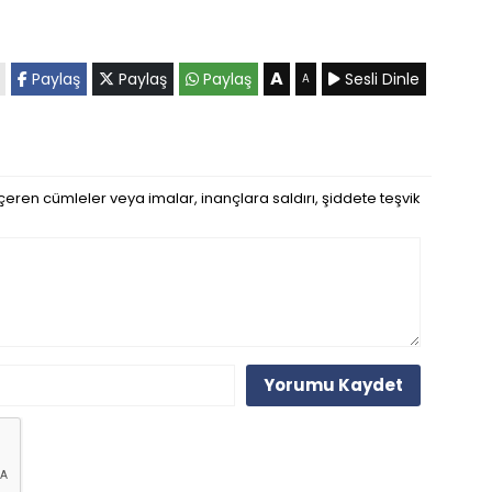
A
Paylaş
Paylaş
Paylaş
Sesli Dinle
A
eren cümleler veya imalar, inançlara saldırı, şiddete teşvik
Yorumu Kaydet