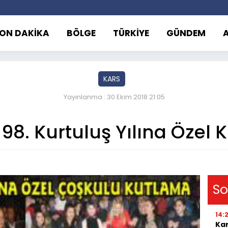
ON DAKİKA
BÖLGE
TÜRKİYE
GÜNDEM
KARS
Yayınlanma : 30 Ekim 2018 21:05
 98. Kurtuluş Yılına Özel
So
14:
Kar