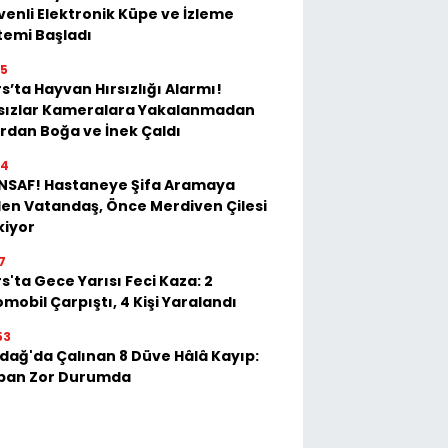
enli Elektronik Küpe ve İzleme
temi Başladı
35
s’ta Hayvan Hırsızlığı Alarmı!
rsızlar Kameralara Yakalanmadan
rdan Boğa ve İnek Çaldı
54
İNSAF! Hastaneye Şifa Aramaya
en Vatandaş, Önce Merdiven Çilesi
kiyor
7
s'ta Gece Yarısı Feci Kaza: 2
mobil Çarpıştı, 4 Kişi Yaralandı
53
dağ'da Çalınan 8 Düve Hâlâ Kayıp:
ban Zor Durumda