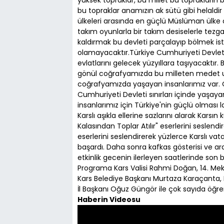
bu topraklar anamızın ak sütü gibi helaldi
ülkeleri arasında en güçlü Müslüman ülke 
takım oyunlarla bir takım desiselerle tezga
kaldırmak bu devleti parçalayıp bölmek iste
olamayacaktır.Türkiye Cumhuriyeti Devleti 
evlatlarını gelecek yüzyıllara taşıyacaktır
gönül coğrafyamızda bu milleten medet u
coğrafyamızda yaşayan insanlarımız var. O
Cumhuriyeti Devleti sınırları içinde yaşa
insanlarımız için Türkiye'nin güçlü olması 
Karslı aşıkla ellerine sazlarını alarak Karsı
Kalasından Toplar Atılır" eserlerini seslen
eserlerini seslendirerek yüzlerce Karslı 
başardı. Daha sonra kafkas gösterisi ve a
etkinlik gecenin ilerleyen saatlerinde son 
Programa Kars Valisi Rahmi Doğan, 14. M
Kars Belediye Başkanı Murtaza Karaçanta, K
İl Başkanı Oğuz Güngör ile çok sayıda öğren
Haberin Videosu