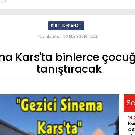
KÜLTÜR-SANAT
Yayınlanma : 30 Ekim 2018 15:52
a Kars'ta binlerce çocu
tanıştıracak
So
14:
Ka
Gü