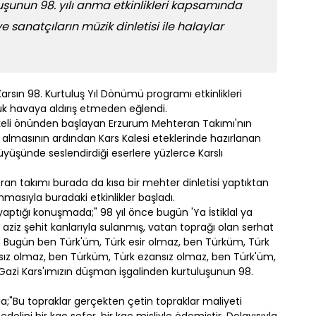
uşunun 98. yılı anma etkinlikleri kapsamında
e sanatçıların müzik dinletisi ile halaylar
arsın 98. Kurtuluş Yıl Dönümü programı etkinlikleri
k havaya aldırış etmeden eğlendi.
keli önünden başlayan Erzurum Mehteran Takımı'nın
eri almasının ardından Kars Kalesi eteklerinde hazırlanan
yüşünde seslendirdiği eserlere yüzlerce Karslı
n takımı burada da kısa bir mehter dinletisi yaptıktan
nmasıyla buradaki etkinlikler başladı.
aptığı konuşmada;" 98 yıl önce bugün 'Ya İstiklal ya
aziz şehit kanlarıyla sulanmış, vatan toprağı olan serhat
r. Bugün ben Türk'üm, Türk esir olmaz, ben Türküm, Türk
sız olmaz, ben Türküm, Türk ezansız olmaz, ben Türk'üm,
 Gazi Kars'ımızın düşman işgalinden kurtuluşunun 98.
;"Bu topraklar gerçekten çetin topraklar maliyeti
delini bir kaç sefer, bir kaç misliyle ödemiştir. Dolayısıyla