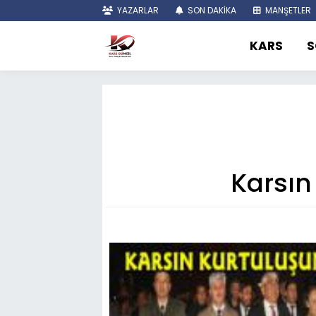
YAZARLAR
SON DAKİKA
MANŞETLER
KARS
S
Karsın