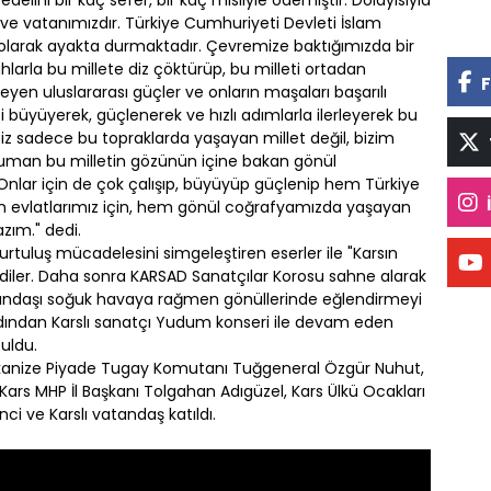
r ve vatanımızdır. Türkiye Cumhuriyeti Devleti İslam
olarak ayakta durmaktadır. Çevremize baktığımızda bir
hlarla bu millete diz çöktürüp, bu milleti ortadan
F
yen uluslararası güçler ve onların maşaları başarılı
büyüyerek, güçlenerek ve hızlı adımlarla ilerleyerek bu
. Biz sadece bu topraklarda yaşayan millet değil, bizim
man bu milletin gözünün içine bakan gönül
nlar için de çok çalışıp, büyüyüp güçlenip hem Türkiye
yan evlatlarımız için, hem gönül coğrafyamızda yaşayan
lazım." dedi.
n kurtuluş mücadelesini simgeleştiren eserler ile "Karsın
dirdiler. Daha sonra KARSAD Sanatçılar Korosu sahne alarak
vatandaşı soğuk havaya rağmen gönüllerinde eğlendirmeyi
rdından Karslı sanatçı Yudum konseri ile devam eden
buldu.
ekanize Piyade Tugay Komutanı Tuğgeneral Özgür Nuhut,
ars MHP İl Başkanı Tolgahan Adıgüzel, Kars Ülkü Ocakları
ci ve Karslı vatandaş katıldı.