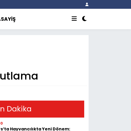
ASAYİŞ
 Kutlama
n Dakika
20
s’ta Hayvancılıkta Yeni Dönem: