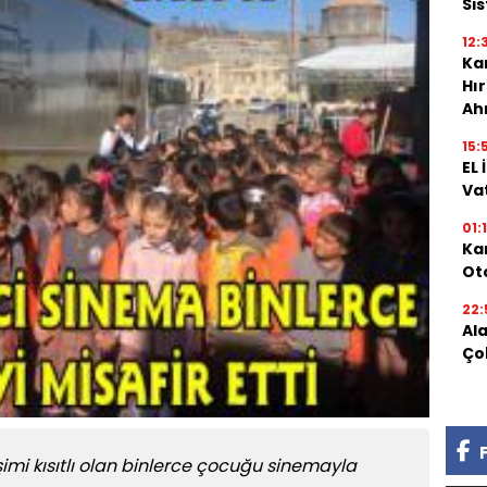
Si
12:
Kar
Hı
Ah
15:
EL
Va
01:
Kar
Oto
22:
Al
Ço
imi kısıtlı olan binlerce çocuğu sinemayla