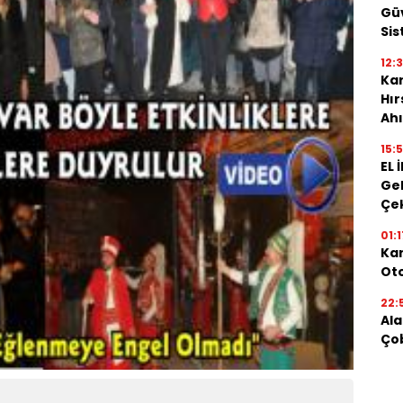
Güv
Sis
12:
Kar
Hı
Ahı
15:
EL 
Gel
Çe
01:1
Kar
Oto
22:
Ala
Ço