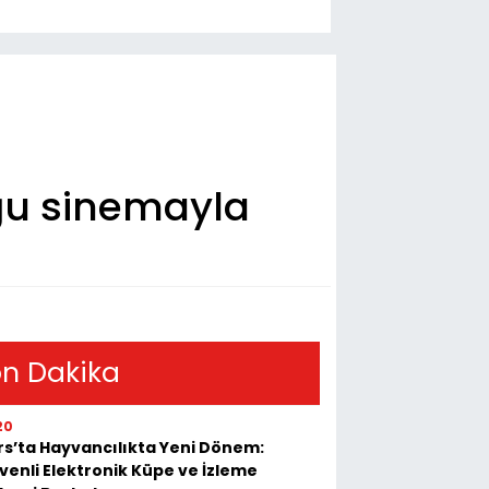
ğu sinemayla
n Dakika
20
rs’ta Hayvancılıkta Yeni Dönem:
venli Elektronik Küpe ve İzleme