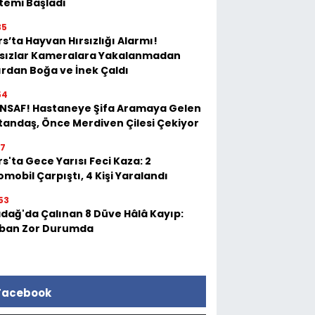
stemi Başladı
35
s’ta Hayvan Hırsızlığı Alarmı!
rsızlar Kameralara Yakalanmadan
ırdan Boğa ve İnek Çaldı
54
 İNSAF! Hastaneye Şifa Aramaya Gelen
tandaş, Önce Merdiven Çilesi Çekiyor
17
s'ta Gece Yarısı Feci Kaza: 2
mobil Çarpıştı, 4 Kişi Yaralandı
53
adağ'da Çalınan 8 Düve Hâlâ Kayıp:
ban Zor Durumda
Facebook