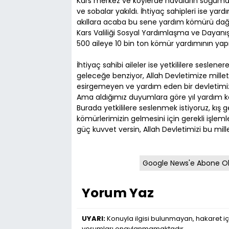
Kars merkez ve köylerde havaların soğuması
ve sobalar yakıldı. İhtiyaç sahipleri ise y
akıllara acaba bu sene yardım kömürü dağ
Kars Valiliği Sosyal Yardımlaşma ve Dayanı
500 aileye 10 bin ton kömür yardımının yapı
İhtiyaç sahibi aileler ise yetkililere seslene
geleceğe benziyor, Allah Devletimize mille
esirgemeyen ve yardım eden bir devletimiz
Ama aldığımız duyumlara göre yıl yardım k
Burada yetkililere seslenmek istiyoruz, k
kömürlerimizin gelmesini için gerekli işlemle
güç kuvvet versin, Allah Devletimizi bu mill
Google News'e Abone O
Yorum Yaz
UYARI:
Konuyla ilgisi bulunmayan, hakaret iç
yorumları onaylanmamaktadır.