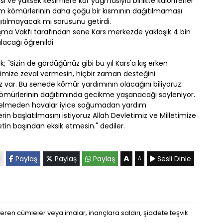
 ve yüksek kesimlere kar yağmasıyla birlikte kaloriferler
ardım kömürlerinin daha çoğu bir kısmının dağıtılmaması
ıtılmayacak mı sorusunu getirdi.
şma Vakfı tarafından sene Kars merkezde yaklaşık 4 bin
lacağı öğrenildi.
rek; "Sizin de gördüğünüz gibi bu yıl Kars'a kış erken
timize zeval vermesin, hiçbir zaman desteğini
 var. Bu senede kömür yardımının olacağını biliyoruz.
ömürlerinin dağıtımında gecikme yaşanacağı söyleniyor.
ış gelmeden havalar iyice soğumadan yardım
rin başlatılmasını istiyoruz Allah Devletimiz ve Milletimize
etin başından eksik etmesin." dediler.
A
l
Paylaş
Paylaş
Paylaş
Sesli Dinle
A
eren cümleler veya imalar, inançlara saldırı, şiddete teşvik