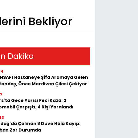
erini Bekliyor
n Dakika
54
 İNSAF! Hastaneye Şifa Aramaya Gelen
tandaş, Önce Merdiven Çilesi Çekiyor
17
s'ta Gece Yarısı Feci Kaza: 2
mobil Çarpıştı, 4 Kişi Yaralandı
53
adağ'da Çalınan 8 Düve Hâlâ Kayıp:
ban Zor Durumda