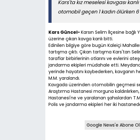
Kars'ta kız meselesi kavgası kan
otomobil geçen 1 kadın ölürken 6 
Kars Güncel-
Karsın Selim İlçesine bağlı 
üzerine çıkan kavga kanlı bitti.
Edinilen bilgiye göre bugün Kaleiçi Mahalles
tartışma çıktı. Çıkan tartışma Kars'tan Sel
taraflar birbirlerinin otlarını ve evlerini ate
jandarma ekipleri müdahale etti. Meydana g
yerinde hayatını kaybederken, kavganın her iki
M.M. yaralandı.
Kavgada üzerinden otomobilin geçmesi seb
Araştırma Hastanesi morguna kaldırılırken, 
Hastanesi'ne ve yaralanan şahıslardan T.M.'n
Polis ve jandarma ekipleri her iki hastaned
Google News'e Abone Ol