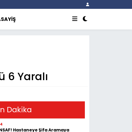
ASAYİŞ
lü 6 Yaralı
n Dakika
54
İNSAF! Hastaneye Şifa Aramaya