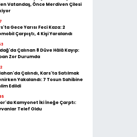
en Vatandaş, Önce Merdiven Çilesi
kiyor
7
s'ta Gece Yarısı Feci Kaza: 2
mobil Çarpıştı, 4 Kişi Yaralandı
53
dağ'da Çalınan 8 Düve Hâlâ Kayıp:
ban Zor Durumda
22
ahan'da Çalındı, Kars'ta Satılmak
enirken Yakalandı: 7 Tosun Sahibine
lim Edildi
45
or'da Kamyonet İki İneğe Çarptı:
vanlar Telef Oldu