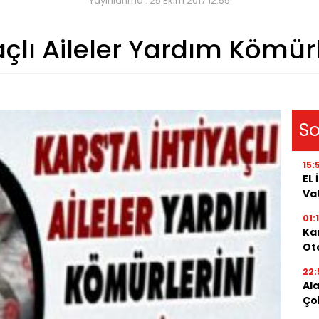
Yayınlanma : 25 Ekim 2017 12:55
açlı Aileler Yardım Kömürl
So
15:
EL
Va
01:
Kar
Oto
22:
Al
Ço