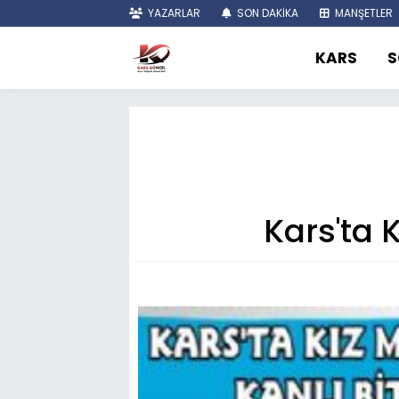
YAZARLAR
SON DAKİKA
MANŞETLER
KARS
S
Kars'ta K