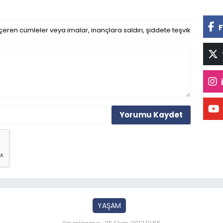
F
eren cümleler veya imalar, inançlara saldırı, şiddete teşvik
Yorumu Kaydet
YAŞAM