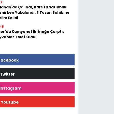
22
dahan'da Çalındı, Kars'ta Satılmak
tenirken Yakalandı: 7 Tosun Sahibine
lim Edildi
45
gor'da Kamyonet İki İneğe Çarptı:
yvanlar Telef Oldu
Facebook
Twitter
İnstagram
Youtube