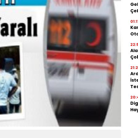
Gel
Çe
01:1
Kar
Oto
22:
Ala
Ço
21:
Ard
İst
Tes
20:
Dig
Hay