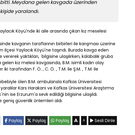
lı bitti. Meydana gelen kavgada üzerinden
kişide yaralandı.
Yaylacık Köyü'nde iki aile arasında çıkan kız meselesi
inde kavganın taraflarının birbirleri ile karışması üzerine
im ilçesi Yaylacık Köyü'ne taşındı. Burada kavga eden
şe vererek yaktıkları, bilgisine ulaşılırken, kalabalık gruba
elen kız melesi kavgasında, B.M. isimli kadın olay
 tarafından F. Ö. , C. Ö. , T.M. ile Ş.M. , T.M. ile
ebiyle ölen B.M. ambulansla Kafkas Üniversitesi
yaralılar Kars Harakani ve Kafkas Üniversitesi Araştırma
in ise Erzurum'a sevk edildiği bilgisine ulaşıldı.
e geniş güvenlik önlemleri aldı.
A
Paylaş
Paylaş
Paylaş
Sesli Dinle
A