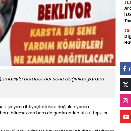
21:
Ar
İs
Tes
20:
Di
Ha
ğumasıyla beraber her sene dağıtılan yardım
e kışa yakın ihtiyaçlı ailelere dağıtılan yardım
i hem bilinmezken hem de gecikmeden ötürü tepkiler