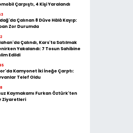
mobil Çarpıştı, 4 Kişi Yaralandı
53
dağ'da Çalınan 8 Düve Hâlâ Kayıp:
ban Zor Durumda
22
ahan'da Çalındı, Kars'ta Satılmak
enirken Yakalandı: 7 Tosun Sahibine
lim Edildi
45
or'da Kamyonet İki İneğe Çarptı:
vanlar Telef Oldu
28
suz Kaymakamı Furkan Öztürk'ten
 Ziyaretleri