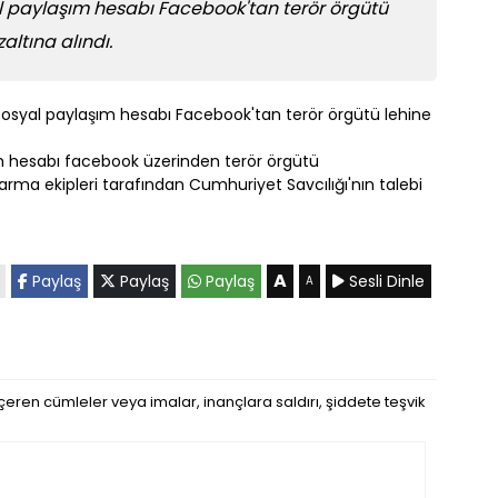
l paylaşım hesabı Facebook'tan terör örgütü
altına alındı.
sosyal paylaşım hesabı Facebook'tan terör örgütü lehine
şım hesabı facebook üzerinden terör örgütü
darma ekipleri tarafından Cumhuriyet Savcılığı'nın talebi
A
Paylaş
Paylaş
Paylaş
Sesli Dinle
A
eren cümleler veya imalar, inançlara saldırı, şiddete teşvik