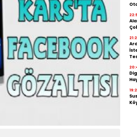
Oto
22:
Ala
Ço
21:
Ard
İst
Tes
20:
Dig
Hay
19:
Su
Köy