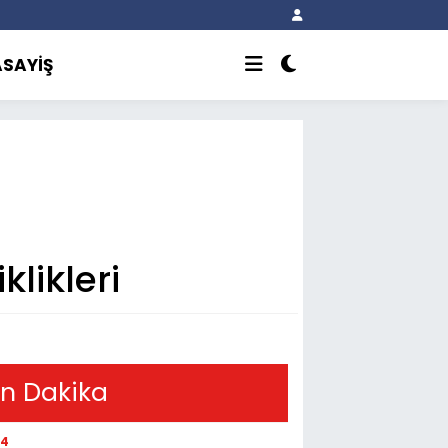
ASAYİŞ
klikleri
n Dakika
54