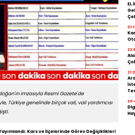
EL 
Gel
Çe
01:1
Kar
Oto
22:
Ala
Ço
21:
Ard
İst
Tes
oğan'ın imzasıyla Resmi Gazete'de
20:
 Türkiye genelinde birçok vali, vali yardımcısı
Dig
şti.
Hay
yımlandı: Kars ve İlçelerinde Görev Değişiklikleri