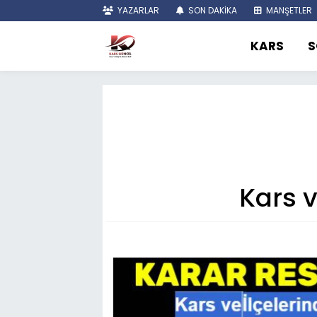
YAZARLAR
SON DAKİKA
MANŞETLER
KARS
S
Kars v