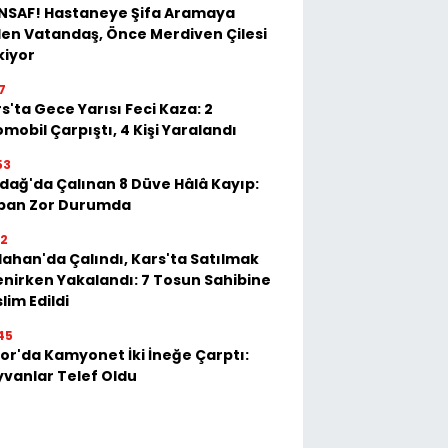
İNSAF! Hastaneye Şifa Aramaya
en Vatandaş, Önce Merdiven Çilesi
kiyor
7
s'ta Gece Yarısı Feci Kaza: 2
mobil Çarpıştı, 4 Kişi Yaralandı
53
dağ'da Çalınan 8 Düve Hâlâ Kayıp:
ban Zor Durumda
22
ahan'da Çalındı, Kars'ta Satılmak
enirken Yakalandı: 7 Tosun Sahibine
lim Edildi
45
or'da Kamyonet İki İneğe Çarptı:
vanlar Telef Oldu