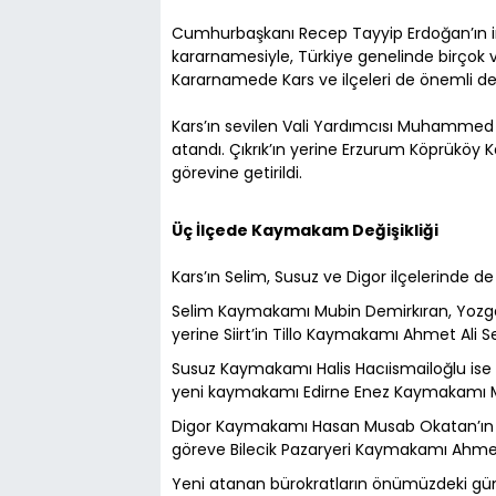
Cumhurbaşkanı Recep Tayyip Erdoğan’ın 
kararnamesiyle, Türkiye genelinde birçok va
Kararnamede Kars ve ilçeleri de önemli değ
Kars’ın sevilen Vali Yardımcısı Muhammed E
atandı. Çıkrık’ın yerine Erzurum Köprüköy
görevine getirildi.
Üç İlçede Kaymakam Değişikliği
Kars’ın Selim, Susuz ve Digor ilçelerinde 
Selim Kaymakamı Mubin Demirkıran, Yozgat
yerine Siirt’in Tillo Kaymakamı Ahmet Ali Se
Susuz Kaymakamı Halis Hacıismailoğlu ise 
yeni kaymakamı Edirne Enez Kaymakamı 
Digor Kaymakamı Hasan Musab Okatan’ın V
göreve Bilecik Pazaryeri Kaymakamı Ahmet
Yeni atanan bürokratların önümüzdeki gün