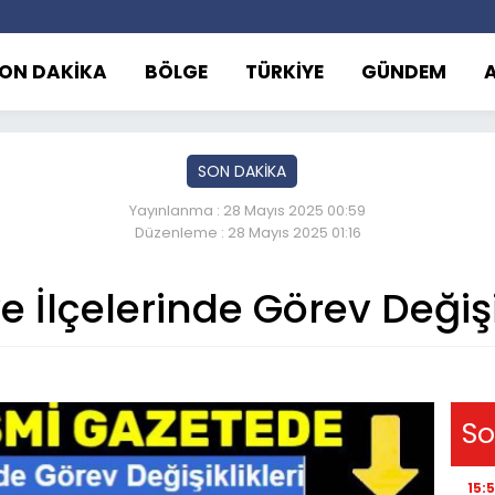
ON DAKİKA
BÖLGE
TÜRKİYE
GÜNDEM
SON DAKİKA
Yayınlanma : 28 Mayıs 2025 00:59
Düzenleme : 28 Mayıs 2025 01:16
e İlçelerinde Görev Değişi
So
15: