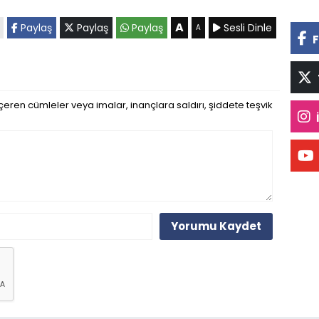
A
Paylaş
Paylaş
Paylaş
Sesli Dinle
A
F
eren cümleler veya imalar, inançlara saldırı, şiddete teşvik
Yorumu Kaydet