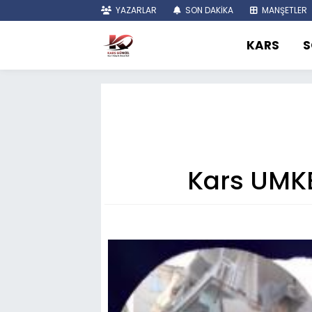
YAZARLAR
SON DAKİKA
MANŞETLER
KARS
S
Kars UMKE