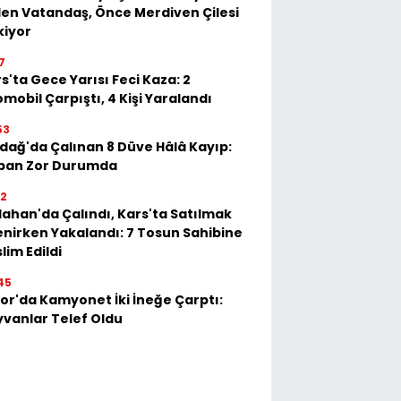
en Vatandaş, Önce Merdiven Çilesi
kiyor
7
s'ta Gece Yarısı Feci Kaza: 2
mobil Çarpıştı, 4 Kişi Yaralandı
53
dağ'da Çalınan 8 Düve Hâlâ Kayıp:
ban Zor Durumda
22
ahan'da Çalındı, Kars'ta Satılmak
enirken Yakalandı: 7 Tosun Sahibine
lim Edildi
45
or'da Kamyonet İki İneğe Çarptı:
vanlar Telef Oldu