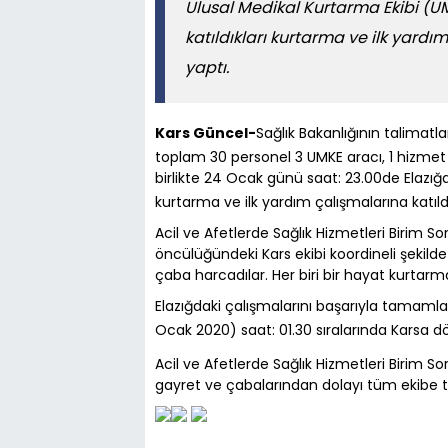
Ulusal Medikal Kurtarma Ekibi (UMK
katıldıkları kurtarma ve ilk yard
yaptı.
Kars Güncel-
Sağlık Bakanlığının talimatla
toplam 30 personel 3 UMKE aracı, 1 hizmet 
birlikte 24 Ocak günü saat: 23.00de Elazığa
kurtarma ve ilk yardım çalışmalarına katıld
Acil ve Afetlerde Sağlık Hizmetleri Birim
öncülüğündeki Kars ekibi koordineli şekilde
çaba harcadılar. Her biri bir hayat kurtarm
Elazığdaki çalışmalarını başarıyla tamamla
Ocak 2020) saat: 01.30 sıralarında Karsa d
Acil ve Afetlerde Sağlık Hizmetleri Birim S
gayret ve çabalarından dolayı tüm ekibe t