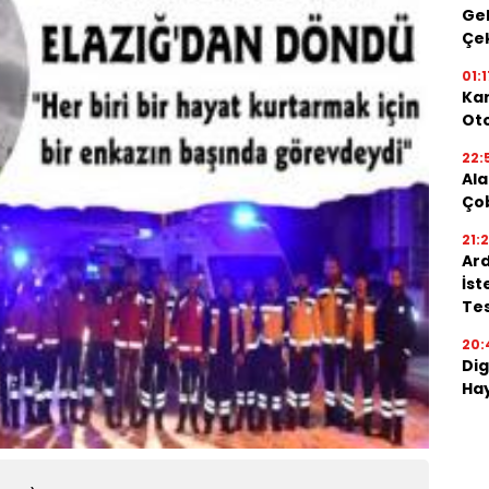
Gel
Çe
01:1
Kar
Oto
22:
Ala
Ço
21:
Ard
İst
Tes
20:
Dig
Hay