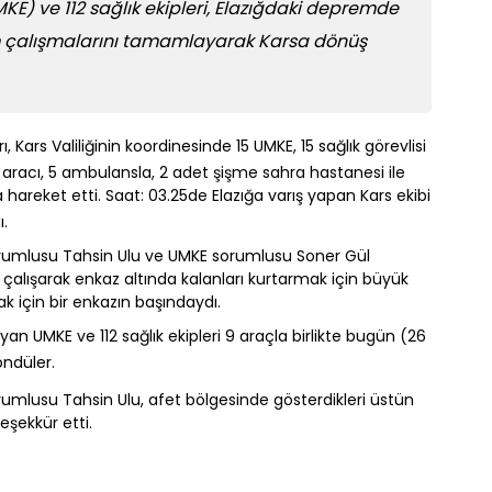
E) ve 112 sağlık ekipleri, Elazığdaki depremde
ım çalışmalarını tamamlayarak Karsa dönüş
rı, Kars Valiliğinin koordinesinde 15 UMKE, 15 sağlık görevlisi
aracı, 5 ambulansla, 2 adet şişme sahra hastanesi ile
 hareket etti. Saat: 03.25de Elazığa varış yapan Kars ekibi
ı.
 Sorumlusu Tahsin Ulu ve UMKE sorumlusu Soner Gül
 çalışarak enkaz altında kalanları kurtarmak için büyük
ak için bir enkazın başındaydı.
yan UMKE ve 112 sağlık ekipleri 9 araçla birlikte bugün (26
öndüler.
orumlusu Tahsin Ulu, afet bölgesinde gösterdikleri üstün
eşekkür etti.