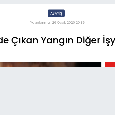
ASAYİŞ
Yayınlanma : 26 Ocak 2020 20:39
nde Çıkan Yangın Diğer İşy
So
15:
EL
Va
01:
Kar
Oto