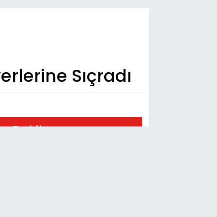
erlerine Sıçradı
n Dakika
54
 İNSAF! Hastaneye Şifa Aramaya Gelen
tandaş, Önce Merdiven Çilesi Çekiyor
17
s'ta Gece Yarısı Feci Kaza: 2
mobil Çarpıştı, 4 Kişi Yaralandı