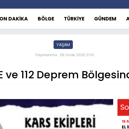
ON DAKİKA
BÖLGE
TÜRKİYE
GÜNDEM
YAŞAM
Yayınlanma : 26 Ocak 2020 21:01
 ve 112 Deprem Bölgesi
So
15:
EL 