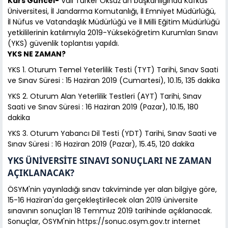
Kars Güncel-
Vali Türker Öksüz'ün başkanlığında Kafkas
Üniversitesi, İl Jandarma Komutanlığı, İl Emniyet Müdürlüğü,
İl Nüfus ve Vatandaşlık Müdürlüğü ve İl Milli Eğitim Müdürlüğü
yetkililerinin katılımıyla 2019-Yükseköğretim Kurumları Sınavı
(YKS) güvenlik toplantısı yapıldı.
YKS NE ZAMAN?
YKS 1. Oturum Temel Yeterlilik Testi (TYT) Tarihi, Sınav Saati
ve Sınav Süresi : 15 Haziran 2019 (Cumartesi), 10.15, 135 dakika
YKS 2. Oturum Alan Yeterlilik Testleri (AYT) Tarihi, Sınav
Saati ve Sınav Süresi : 16 Haziran 2019 (Pazar), 10.15, 180
dakika
YKS 3. Oturum Yabancı Dil Testi (YDT) Tarihi, Sınav Saati ve
Sınav Süresi : 16 Haziran 2019 (Pazar), 15.45, 120 dakika
YKS ÜNİVERSİTE SINAVI SONUÇLARI NE ZAMAN
AÇIKLANACAK?
ÖSYM'nin yayınladığı sınav takviminde yer alan bilgiye göre,
15-16 Haziran'da gerçekleştirilecek olan 2019 üniversite
sınavının sonuçları 18 Temmuz 2019 tarihinde açıklanacak.
Sonuçlar, ÖSYM'nin https://sonuc.osym.gov.tr internet