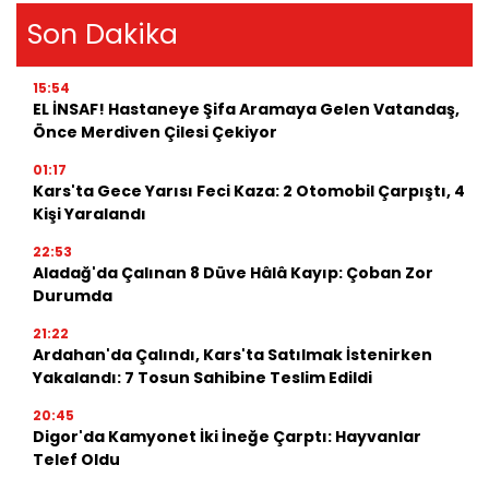
Son Dakika
15:54
EL İNSAF! Hastaneye Şifa Aramaya Gelen Vatandaş,
Önce Merdiven Çilesi Çekiyor
01:17
Kars'ta Gece Yarısı Feci Kaza: 2 Otomobil Çarpıştı, 4
Kişi Yaralandı
22:53
Aladağ'da Çalınan 8 Düve Hâlâ Kayıp: Çoban Zor
Durumda
21:22
Ardahan'da Çalındı, Kars'ta Satılmak İstenirken
Yakalandı: 7 Tosun Sahibine Teslim Edildi
20:45
Digor'da Kamyonet İki İneğe Çarptı: Hayvanlar
Telef Oldu