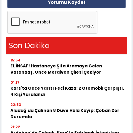
Yorumu Kaydet
Son Dakika
15:54
EL İNSAF! Hastaneye Şifa Aramaya Gelen
Vatandaş, Önce Merdiven Çilesi Çekiyor
01:17
Kars'ta Gece Yarısı Feci Kaza: 2 Otomobil Çarpıştı,
4 Kişi Yaralandı
22:53
Aladağ'da Çalınan 8 Düve Hâlâ Kayıp: Çoban Zor
Durumda
21:22
Ardahan'da Çalındı, Kars'ta Satılmak İstenirken