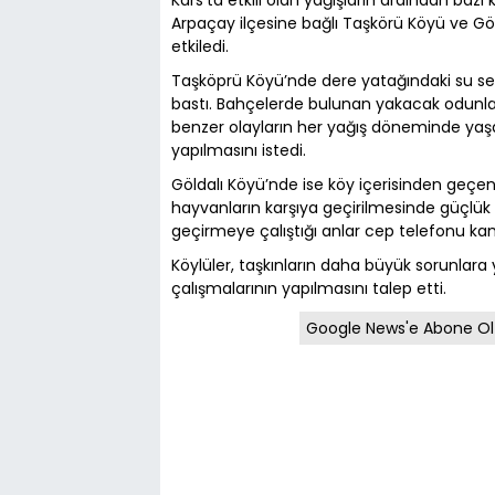
Kars’ta etkili olan yağışların ardından bazı
Arpaçay ilçesine bağlı Taşkörü Köyü ve Gö
etkiledi.
Taşköprü Köyü’nde dere yatağındaki su sev
bastı. Bahçelerde bulunan yakacak odunlar
benzer olayların her yağış döneminde yaşan
yapılmasını istedi.
Göldalı Köyü’nde ise köy içerisinden geç
hayvanların karşıya geçirilmesinde güçlük 
geçirmeye çalıştığı anlar cep telefonu kam
Köylüler, taşkınların daha büyük sorunlar
çalışmalarının yapılmasını talep etti.
Google News'e Abone Ol