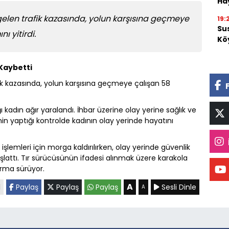
Ha
elen trafik kazasında, yolun karşısına geçmeye
19:
Su
ı yitirdi.
Köy
 Kaybetti
ik kazasında, yolun karşısına geçmeye çalışan 58
ığı kadın ağır yaralandı. İhbar üzerine olay yerine sağlık ve
inin yaptığı kontrolde kadının olay yerinde hayatını
şlemleri için morga kaldırılırken, olay yerinde güvenlik
lattı. Tır sürücüsünün ifadesi alınmak üzere karakola
urma sürüyor.
A
l
Paylaş
Paylaş
Paylaş
Sesli Dinle
A