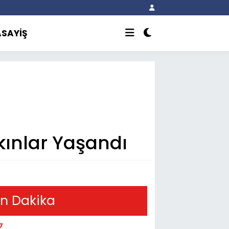
ASAYİŞ
kınlar Yaşandı
n Dakika
7