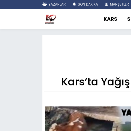
YAZARLAR
SON DAKİKA
MANŞETLER
KARS
S
Kars’ta Yağış