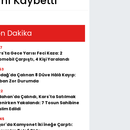
ını Kaybetti
n Dakika
17
s'ta Gece Yarısı Feci Kaza: 2
mobil Çarpıştı, 4 Kişi Yaralandı
53
adağ'da Çalınan 8 Düve Hâlâ Kayıp:
ban Zor Durumda
22
dahan'da Çalındı, Kars'ta Satılmak
tenirken Yakalandı: 7 Tosun Sahibine
lim Edildi
45
gor'da Kamyonet İki İneğe Çarptı: