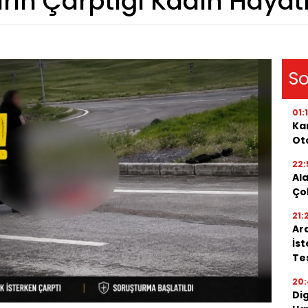
ırın Çarptığı Kadın Hayat
So
01:
Kar
Oto
22:
Al
Ço
21:
Ar
İs
Tes
20:
Di