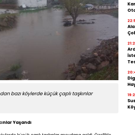
Kar
Oto
22:
Ala
Ço
21:
Ard
İst
Tes
20:
Dig
Hay
ından bazı köylerde küçük çaplı taşkınlar
19:
Su
Köy
kınlar Yaşandı