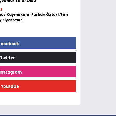
yvanlar Telef Oldu
28
suz Kaymakamı Furkan Öztürk'ten
 Ziyaretleri
Facebook
Twitter
İnstagram
Youtube