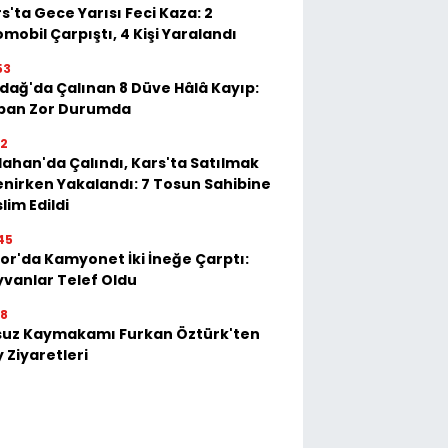
s'ta Gece Yarısı Feci Kaza: 2
mobil Çarpıştı, 4 Kişi Yaralandı
53
dağ'da Çalınan 8 Düve Hâlâ Kayıp:
ban Zor Durumda
22
ahan'da Çalındı, Kars'ta Satılmak
enirken Yakalandı: 7 Tosun Sahibine
lim Edildi
45
or'da Kamyonet İki İneğe Çarptı:
vanlar Telef Oldu
28
suz Kaymakamı Furkan Öztürk'ten
 Ziyaretleri