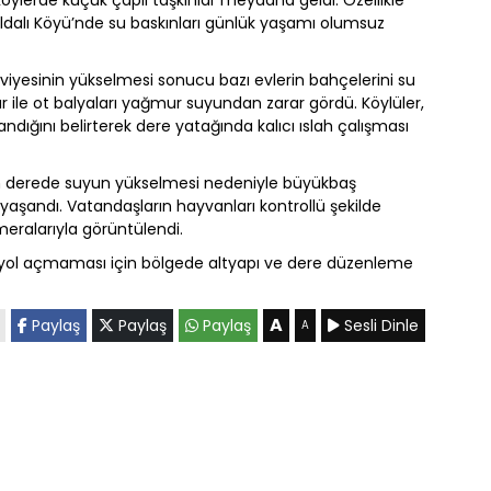
 köylerde küçük çaplı taşkınlar meydana geldi. Özellikle
ldalı Köyü’nde su baskınları günlük yaşamı olumsuz
iyesinin yükselmesi sonucu bazı evlerin bahçelerini su
 ile ot balyaları yağmur suyundan zarar gördü. Köylüler,
dığını belirterek dere yatağında kalıcı ıslah çalışması
en derede suyun yükselmesi nedeniyle büyükbaş
yaşandı. Vatandaşların hayvanları kontrollü şekilde
eralarıyla görüntülendi.
a yol açmaması için bölgede altyapı ve dere düzenleme
A
Paylaş
Paylaş
Paylaş
Sesli Dinle
A