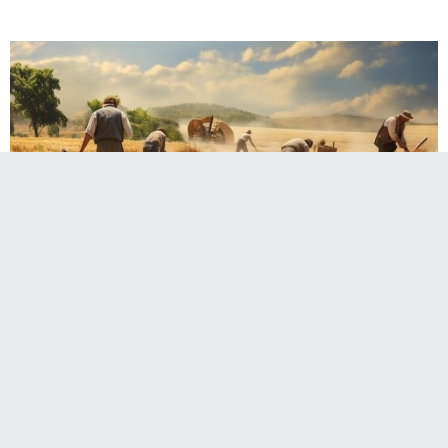
Her yıl 14 Mayıs’ta kutlanan Dünya Çiftçiler
Günü, toprağı işleyerek üretime katkı sunan
çiftçilerin emeklerini hatırlatmak ve tarımın
önemine dikkat çekmek amacıyla kutlanıyor.