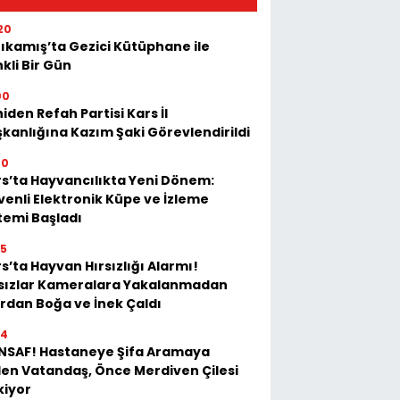
20
ıkamış’ta Gezici Kütüphane ile
kli Bir Gün
00
iden Refah Partisi Kars İl
kanlığına Kazım Şaki Görevlendirildi
20
s’ta Hayvancılıkta Yeni Dönem:
enli Elektronik Küpe ve İzleme
temi Başladı
35
s’ta Hayvan Hırsızlığı Alarmı!
rsızlar Kameralara Yakalanmadan
rdan Boğa ve İnek Çaldı
54
İNSAF! Hastaneye Şifa Aramaya
en Vatandaş, Önce Merdiven Çilesi
kiyor