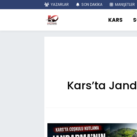
YAZARLAR
SON DAKİKA
MANŞETLER
KARS
S
Kars’ta Janda