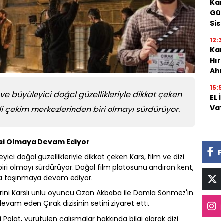
Ka
Gü
Si
12:
Kar
Hı
Ah
15:
ı ve büyüleyici doğal güzellikleriyle dikkat çeken
EL
Va
li çekim merkezlerinden biri olmayı sürdürüyor.
esi Olmaya Devam Ediyor
yici doğal güzellikleriyle dikkat çeken Kars, film ve dizi
ri olmayı sürdürüyor. Doğal film platosunu andıran kent,
ara taşınmaya devam ediyor.
lerini Karslı ünlü oyuncu Ozan Akbaba ile Damla Sönmez'in
devam eden Çırak dizisinin setini ziyaret etti.
 Polat, yürütülen çalışmalar hakkında bilgi alarak dizi