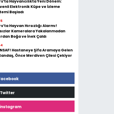
rs’ta Hayvancılıkta Yeni Dönem:
venli Elektronik Küpe ve İzleme
stemi Başladı
35
s’ta Hayvan Hırsızlığı Alarmı!
rsızlar Kameralara Yakalanmadan
ırdan Boğa ve İnek Çaldı
54
 İNSAF! Hastaneye Şifa Aramaya Gelen
tandaş, Önce Merdiven Çilesi Çekiyor
Facebook
Twitter
İnstagram