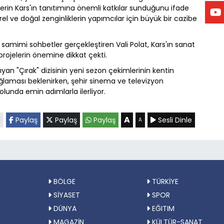
imlerin Kars'ın tanıtımına önemli katkılar sunduğunu ifade
rel ve doğal zenginliklerin yapımcılar için büyük bir cazibe
 samimi sohbetler gerçekleştiren Vali Polat, Kars'ın sanat
projelerin önemine dikkat çekti.
ıyan "Çırak" dizisinin yeni sezon çekimlerinin kentin
ağlaması beklenirken, şehir sinema ve televizyon
lunda emin adımlarla ilerliyor.
A
l
Paylaş
Paylaş
Paylaş
Sesli Dinle
A
BÖLGE
TÜRKİYE
SİYASET
SPOR
DÜNYA
EĞITIM
MAGAZİN
KÜLTÜR-SANAT