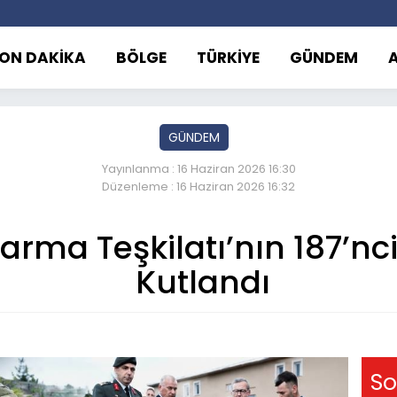
ON DAKİKA
BÖLGE
TÜRKİYE
GÜNDEM
GÜNDEM
Yayınlanma : 16 Haziran 2026 16:30
Düzenleme : 16 Haziran 2026 16:32
rma Teşkilatı’nın 187’nci
Kutlandı
So