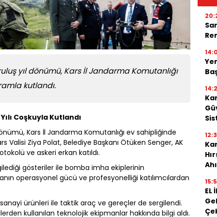
20:
Sar
Ren
14:
Yen
uruluş yıl dönümü, Kars İl Jandarma Komutanlığı
Baş
amla kutlandı.
14:
Kar
Güv
 Yılı Coşkuyla Kutlandı
Sis
 dönümü, Kars İl Jandarma Komutanlığı ev sahipliğinde
12:
s Valisi Ziya Polat, Belediye Başkanı Ötüken Senger, AK
Kar
tokolü ve askeri erkan katıldı.
Hı
Ahı
lediği gösteriler ile bomba imha ekiplerinin
anın operasyonel gücü ve profesyonelliği katılımcılardan
15:
EL 
Gel
anayi ürünleri ile taktik araç ve gereçler de sergilendi.
Çe
lilerden kullanılan teknolojik ekipmanlar hakkında bilgi aldı.