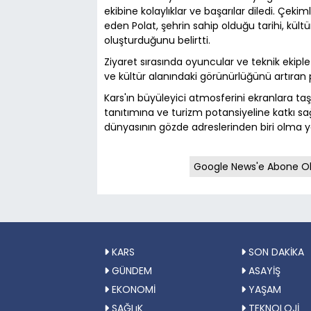
ekibine kolaylıklar ve başarılar diledi. Çek
eden Polat, şehrin sahip olduğu tarihi, kültü
oluşturduğunu belirtti.
Ziyaret sırasında oyuncular ve teknik ekiple
ve kültür alanındaki görünürlüğünü artıran 
Kars'ın büyüleyici atmosferini ekranlara taş
tanıtımına ve turizm potansiyeline katkı s
dünyasının gözde adreslerinden biri olma yo
Google News'e Abone O
KARS
SON DAKİKA
GÜNDEM
ASAYİŞ
EKONOMİ
YAŞAM
SAĞLıK
TEKNOLOJİ