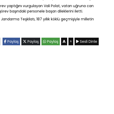
v yaptığını vurgulayan Vali Polat, vatan uğruna can
örev başındaki personele başarı dileklerini iletti.
Jandarma Teşkilatı, 187 yıllık köklü geçmişiyle milletin
A
Paylaş
Paylaş
Paylaş
Sesli Dinle
A