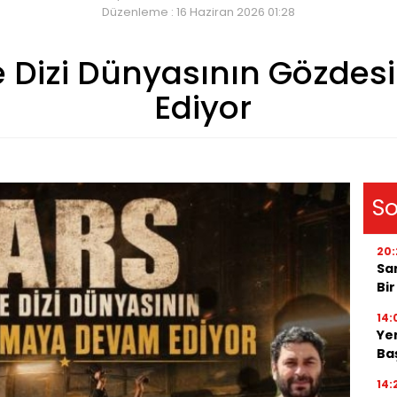
Düzenleme : 16 Haziran 2026 01:28
e Dizi Dünyasının Gözde
Ediyor
So
20:
Sar
Bi
14:
Yen
Ba
14: