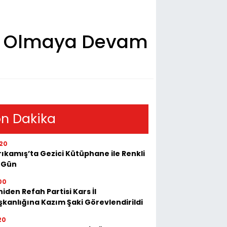
si Olmaya Devam
n Dakika
20
ıkamış’ta Gezici Kütüphane ile Renkli
r Gün
00
iden Refah Partisi Kars İl
şkanlığına Kazım Şaki Görevlendirildi
20