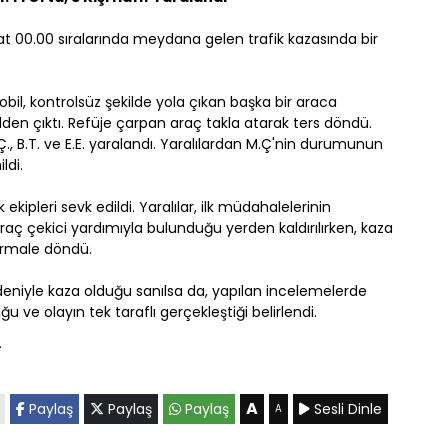
at 00.00 sıralarında meydana gelen trafik kazasında bir
mobil, kontrolsüz şekilde yola çıkan başka bir araca
n çıktı. Refüje çarpan araç takla atarak ters döndü.
, B.T. ve E.E. yaralandı. Yaralılardan M.Ç'nin durumunun
ldi.
ekipleri sevk edildi. Yaralılar, ilk müdahalelerinin
raç çekici yardımıyla bulunduğu yerden kaldırılırken, kaza
normale döndü.
edeniyle kaza olduğu sanılsa da, yapılan incelemelerde
 ve olayın tek taraflı gerçekleştiği belirlendi.
.
A
Paylaş
Paylaş
Paylaş
Sesli Dinle
A