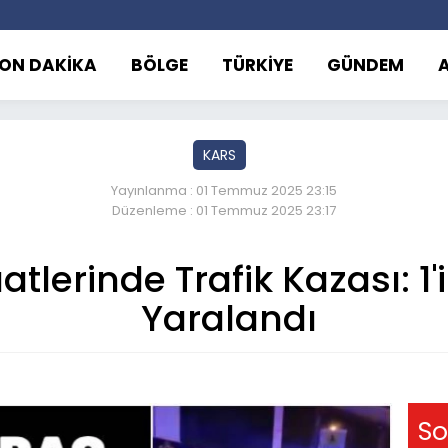
ON DAKİKA
BÖLGE
TÜRKİYE
GÜNDEM
KARS
Yayınlanma : 01 Temmuz 2025 23:15
Düzenleme : 01 Temmuz 2025 23:17
tlerinde Trafik Kazası: 1'i 
Yaralandı
So