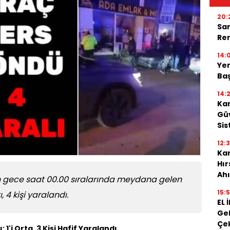
20:
Sar
Ren
14:
Yen
Baş
14:
Kar
Güv
Sis
12:
Kar
Hı
Ahı
ün gece saat 00.00 sıralarında meydana gelen
15:
, 4 kişi yaralandı.
EL 
Gel
Çe
1'i Orta, 3 Kişi Hafif Yaralandı