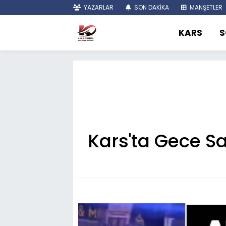
YAZARLAR
SON DAKİKA
MANŞETLER
KARS
S
Kars'ta Gece Saa