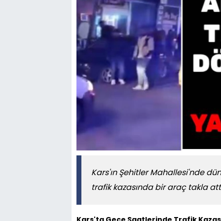
Kars'ın Şehitler Mahallesi'nde d
trafik kazasında bir araç takla attı
Kars'ta Gece Saatlerinde Trafik Kazası: 