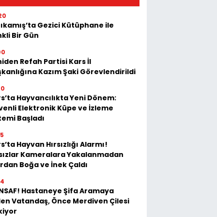
20
ıkamış’ta Gezici Kütüphane ile
kli Bir Gün
00
iden Refah Partisi Kars İl
kanlığına Kazım Şaki Görevlendirildi
20
s’ta Hayvancılıkta Yeni Dönem:
enli Elektronik Küpe ve İzleme
temi Başladı
35
s’ta Hayvan Hırsızlığı Alarmı!
rsızlar Kameralara Yakalanmadan
rdan Boğa ve İnek Çaldı
54
İNSAF! Hastaneye Şifa Aramaya
en Vatandaş, Önce Merdiven Çilesi
kiyor