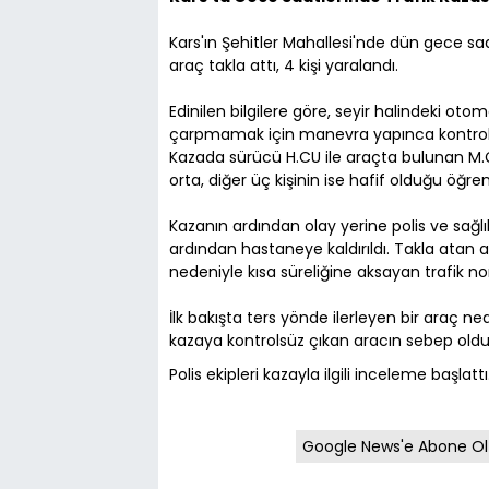
Kars'ın Şehitler Mahallesi'nde dün gece sa
araç takla attı, 4 kişi yaralandı.
Edinilen bilgilere göre, seyir halindeki oto
çarpmamak için manevra yapınca kontrolde
Kazada sürücü H.CU ile araçta bulunan M.Ç.
orta, diğer üç kişinin ise hafif olduğu öğreni
Kazanın ardından olay yerine polis ve sağlık 
ardından hastaneye kaldırıldı. Takla atan a
nedeniyle kısa süreliğine aksayan trafik 
İlk bakışta ters yönde ilerleyen bir araç n
kazaya kontrolsüz çıkan aracın sebep olduğu
Polis ekipleri kazayla ilgili inceleme başlattı
Google News'e Abone Ol