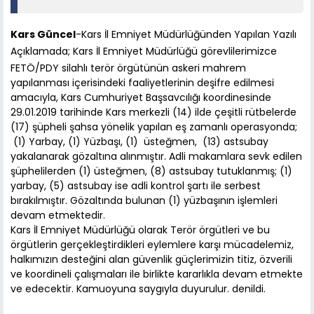
Kars Güncel
-Kars İl Emniyet Müdürlüğünden Yapılan Yazılı
Açıklamada; Kars İl Emniyet Müdürlüğü görevlilerimizce
FETÖ/PDY silahlı terör örgütünün askeri mahrem
yapılanması içerisindeki faaliyetlerinin deşifre edilmesi
amacıyla, Kars Cumhuriyet Başsavcılığı koordinesinde
29.01.2019 tarihinde Kars merkezli (14) ilde çeşitli rütbelerde
(17) şüpheli şahsa yönelik yapılan eş zamanlı operasyonda;
(1) Yarbay, (1) Yüzbaşı, (1) üsteğmen, (13) astsubay
yakalanarak gözaltına alınmıştır. Adli makamlara sevk edilen
şüphelilerden (1) üsteğmen, (8) astsubay tutuklanmış; (1)
yarbay, (5) astsubay ise adli kontrol şartı ile serbest
bırakılmıştır. Gözaltında bulunan (1) yüzbaşının işlemleri
devam etmektedir.
Kars İl Emniyet Müdürlüğü olarak Terör örgütleri ve bu
örgütlerin gerçekleştirdikleri eylemlere karşı mücadelemiz,
halkımızın desteğini alan güvenlik güçlerimizin titiz, özverili
ve koordineli çalışmaları ile birlikte kararlıkla devam etmekte
ve edecektir. Kamuoyuna saygıyla duyurulur. denildi.