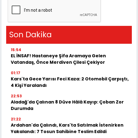
Son Dakika
15:54
EL İNSAF! Hastaneye Şifa Aramaya Gelen
Vatandaş, Önce Merdiven Çilesi Çekiyor
01:17
Kars'ta Gece Yarısı Feci Kaza: 2 Otomobil Çarpıştı,
4 Kişi Yaralandı
22:53
Aladağ'da Çalınan 8 Düve Hâlâ Kayıp: Çoban Zor
Durumda
21:22
Ardahan'da Çalındı, Kars'ta Satılmak İstenirken
Yakalandı: 7 Tosun Sahibine Teslim Edildi