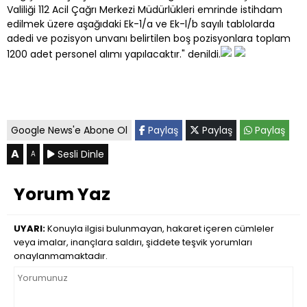
Valiliği 112 Acil Çağrı Merkezi Müdürlükleri emrinde istihdam
edilmek üzere aşağıdaki Ek-1/a ve Ek-l/b sayılı tablolarda
adedi ve pozisyon unvanı belirtilen boş pozisyonlara toplam
1200 adet personel alımı yapılacaktır." denildi.
Google News'e Abone Ol
Paylaş
Paylaş
Paylaş
A
Sesli Dinle
A
Yorum Yaz
UYARI:
Konuyla ilgisi bulunmayan, hakaret içeren cümleler
veya imalar, inançlara saldırı, şiddete teşvik yorumları
onaylanmamaktadır.