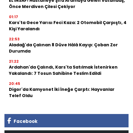
EL İNSAF! Hastaneye Şifa Aramaya Gelen Vatandaş,
Önce Merdiven Çilesi Çekiyor
01:17
Kars'ta Gece Yarısı Feci Kaza: 2 Otomobil Çarpıştı, 4
Kişi Yaralandı
22:53
Aladağ'da Çalınan 8 Düve Hâlâ Kayıp: Çoban Zor
Durumda
21:22
Ardahan'da Çalındı, Kars'ta Satılmak İstenirken
Yakalandı: 7 Tosun Sahibine Teslim Edildi
20:45
Digor'da Kamyonet İki İneğe Çarptı: Hayvanlar
Telef Oldu
Facebook