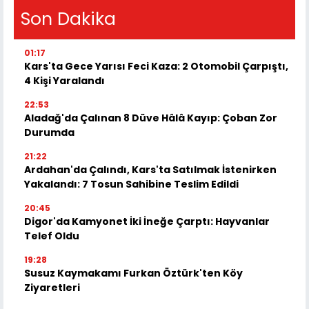
Son Dakika
01:17
Kars'ta Gece Yarısı Feci Kaza: 2 Otomobil Çarpıştı,
4 Kişi Yaralandı
22:53
Aladağ'da Çalınan 8 Düve Hâlâ Kayıp: Çoban Zor
Durumda
21:22
Ardahan'da Çalındı, Kars'ta Satılmak İstenirken
Yakalandı: 7 Tosun Sahibine Teslim Edildi
20:45
Digor'da Kamyonet İki İneğe Çarptı: Hayvanlar
Telef Oldu
19:28
Susuz Kaymakamı Furkan Öztürk'ten Köy
Ziyaretleri