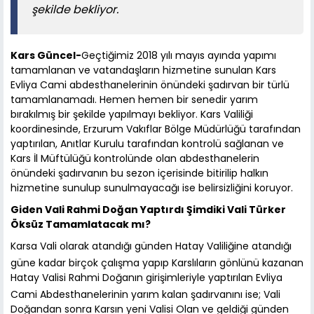
şekilde bekliyor.
Kars Güncel-
Geçtiğimiz 2018 yılı mayıs ayında yapımı
tamamlanan ve vatandaşların hizmetine sunulan Kars
Evliya Cami abdesthanelerinin önündeki şadırvan bir türlü
tamamlanamadı. Hemen hemen bir senedir yarım
bırakılmış bir şekilde yapılmayı bekliyor. Kars Valiliği
koordinesinde, Erzurum Vakıflar Bölge Müdürlüğü tarafından
yaptırılan, Anıtlar Kurulu tarafından kontrolü sağlanan ve
Kars İl Müftülüğü kontrolünde olan abdesthanelerin
önündeki şadırvanın bu sezon içerisinde bitirilip halkın
hizmetine sunulup sunulmayacağı ise belirsizliğini koruyor.
Giden Vali Rahmi Doğan Yaptırdı Şimdiki Vali Türker
Öksüz Tamamlatacak mı?
Karsa Vali olarak atandığı günden Hatay Valiliğine atandığı
güne kadar birçok çalışma yapıp Karslıların gönlünü kazanan
Hatay Valisi Rahmi Doğanın girişimleriyle yaptırılan Evliya
Cami Abdesthanelerinin yarım kalan şadırvanını ise; Vali
Doğandan sonra Karsın yeni Valisi Olan ve geldiği günden