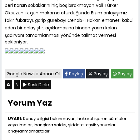
beri Karsın sokaklarını hiç boş bırakmayan Vali Türker
Öksüzün ilk gün makama oturduğunda Bizim anlayışımız
fakir fukarayı, garip gurebayı Cenab-ı Hakkın emaneti kabul
eden bir anlayıştır. açıklamasına binaen yarım kalan
şadırvanı tamamlanması yönünde talimat vermesi
bekleniyor.
Google News'e Abone Ol
Paylaş
Paylaş
Paylaş
A
Sesli Dinle
A
Yorum Yaz
UYARI:
Konuyla ilgisi bulunmayan, hakaret içeren cümleler
veya imalar, inançlara saldırı, şiddete teşvik yorumları
onaylanmamaktadır.