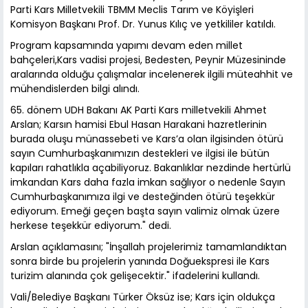
Parti Kars Milletvekili TBMM Meclis Tarım ve Köyişleri
Komisyon Başkanı Prof. Dr. Yunus Kılıç ve yetkililer katıldı.
Program kapsamında yapımı devam eden millet
bahçeleri,Kars vadisi projesi, Bedesten, Peynir Müzesininde
aralarında olduğu çalışmalar incelenerek ilgili müteahhit ve
mühendislerden bilgi alındı.
65. dönem UDH Bakanı AK Parti Kars milletvekili Ahmet
Arslan; Karsın hamisi Ebul Hasan Harakani hazretlerinin
burada oluşu münassebeti ve Kars’a olan ilgisinden ötürü
sayın Cumhurbaşkanımızın destekleri ve ilgisi ile bütün
kapıları rahatlıkla açabiliyoruz. Bakanlıklar nezdinde hertürlü
imkandan Kars daha fazla imkan sağlıyor o nedenle Sayın
Cumhurbaşkanımıza ilgi ve desteğinden ötürü teşekkür
ediyorum. Emeği geçen başta sayın valimiz olmak üzere
herkese teşekkür ediyorum." dedi.
Arslan açıklamasını; "İnşallah projelerimiz tamamlandıktan
sonra birde bu projelerin yanında Doğuekspresi ile Kars
turizim alanında çok gelişecektir." ifadelerini kullandı.
Vali/Belediye Başkanı Türker Öksüz ise; Kars için oldukça