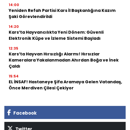
14:00
Yeniden Refah Partisi Kars İl Başkanlığına Kazım
Şaki Görevlendirildi
14:20
Kars’ta Hayvancılıkta Yeni Dönem: Güvenli
Elektronik Küpe ve İzleme Sistemi Başladı
12:35
Kars’ta Hayvan Hırsızlığı Alarmı! Hırsızlar
Kameralara Yakalanmadan Ahırdan Boğa ve İnek
Çaldı
15:54
EL İNSAF! Hastaneye Şifa Aramaya Gelen Vatandaş,
Önce Merdiven Çilesi Çekiyor
Facebook
Twitter