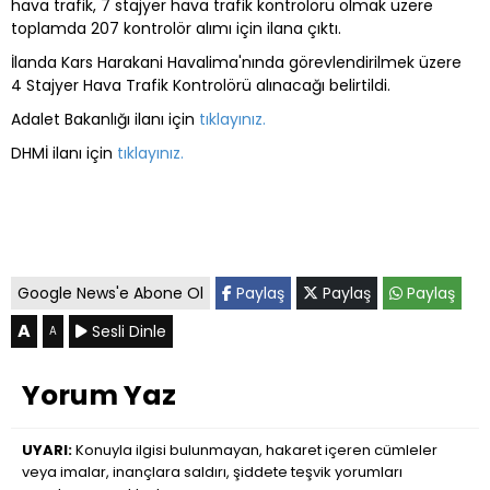
hava trafik, 7 stajyer hava trafik kontrolörü olmak üzere
toplamda 207 kontrolör alımı için ilana çıktı.
İlanda Kars Harakani Havalima'nında görevlendirilmek üzere
4 Stajyer Hava Trafik Kontrolörü alınacağı belirtildi.
Adalet Bakanlığı ilanı için
tıklayınız.
DHMİ ilanı için
tıklayınız.
Google News'e Abone Ol
Paylaş
Paylaş
Paylaş
A
Sesli Dinle
A
Yorum Yaz
UYARI:
Konuyla ilgisi bulunmayan, hakaret içeren cümleler
veya imalar, inançlara saldırı, şiddete teşvik yorumları