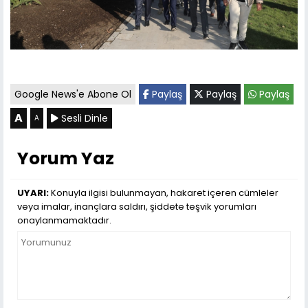
Google News'e Abone Ol
Paylaş
Paylaş
Paylaş
A
Sesli Dinle
A
Yorum Yaz
UYARI:
Konuyla ilgisi bulunmayan, hakaret içeren cümleler
veya imalar, inançlara saldırı, şiddete teşvik yorumları
onaylanmamaktadır.