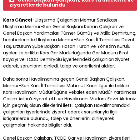
ziyaretlerde bulundu
Kars Güncel-
Ulaştırma Çalışanları Memur Sendikası
Ulaştırma Memur-Sen Genel Başkanı Kenan Çalışkan ve
Genel Başkan Yardımcıları Tümer Gümüş ve Atilla Demirtunç,
beraberlerinde Ulaştırma Memur-Sen Kars İl Temsilcisi Davut
Taş, Erzurum Şube Başkanı Hasan Turan ve Yönetim Kurulu
üyeleri ile birlikte Kars Gar Müdürlüğünde Gar Müdürü Birol
Kaya’yı ve TCDD Demiryolu işyerlerindeki çalışanları ziyaret
ederek, sorunlarını dinledi, talep ve önerilerini aldılar.
Daha sonra Havalimanına geçen Genel Başkan Çalışkan,
Memur-Sen Kars İl Temsilcisi Mahmut Kaan Ilgar ile birlikte
Kars Havalimanı Müdürlüğüne vekalet eden Müdür Yardımcısı
Casim Aslan’ı ziyaret etti ve Havalimanı Müdürü Fevzi Akdeniz
için geçmiş olsun dileklerini iletti. Çalışkan Havalimanındaki
çalışanları işyerlerinde ziyaret ederek sorunlarıyla ilgili
istişarelerde bulundu, talep ve önerilerini dinleyerek
çalışmaları hakkında bilgiler aldı.
Genel Başkan Çalışkan, TCDD Gar ve Havalimanı ziyaretleri