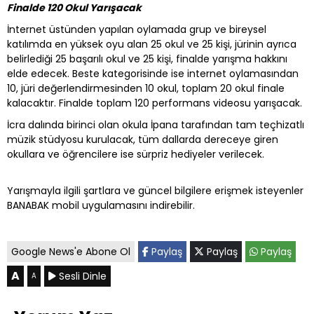
Finalde 120 Okul Yarışacak
İnternet üstünden yapılan oylamada grup ve bireysel
katılımda en yüksek oyu alan 25 okul ve 25 kişi, jürinin ayrıca
belirlediği 25 başarılı okul ve 25 kişi, finalde yarışma hakkını
elde edecek. Beste kategorisinde ise internet oylamasından
10, jüri değerlendirmesinden 10 okul, toplam 20 okul finale
kalacaktır. Finalde toplam 120 performans videosu yarışacak.
İcra dalında birinci olan okula İpana tarafından tam teçhizatlı
müzik stüdyosu kurulacak, tüm dallarda dereceye giren
okullara ve öğrencilere ise sürpriz hediyeler verilecek.
Yarışmayla ilgili şartlara ve güncel bilgilere erişmek isteyenler
BANABAK mobil uygulamasını indirebilir.
Google News'e Abone Ol
Paylaş
Paylaş
Paylaş
A
Sesli Dinle
A