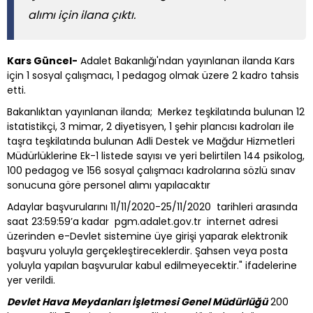
alımı için ilana çıktı.
Kars Güncel-
Adalet Bakanlığı'ndan yayınlanan ilanda Kars
için 1 sosyal çalışmacı, 1 pedagog olmak üzere 2 kadro tahsis
etti.
Bakanlıktan yayınlanan ilanda; Merkez teşkilatında bulunan 12
istatistikçi, 3 mimar, 2 diyetisyen, 1 şehir plancısı kadroları ile
taşra teşkilatında bulunan Adli Destek ve Mağdur Hizmetleri
Müdürlüklerine Ek-1 listede sayısı ve yeri belirtilen 144 psikolog,
100 pedagog ve 156 sosyal çalışmacı kadrolarına sözlü sınav
sonucuna göre personel alımı yapılacaktır
Adaylar başvurularını 11/11/2020-25/11/2020 tarihleri arasında
saat 23:59:59’a kadar pgm.adalet.gov.tr internet adresi
üzerinden e-Devlet sistemine üye girişi yaparak elektronik
başvuru yoluyla gerçekleştireceklerdir. Şahsen veya posta
yoluyla yapılan başvurular kabul edilmeyecektir." ifadelerine
yer verildi.
Devlet Hava Meydanları İşletmesi Genel Müdürlüğü
200