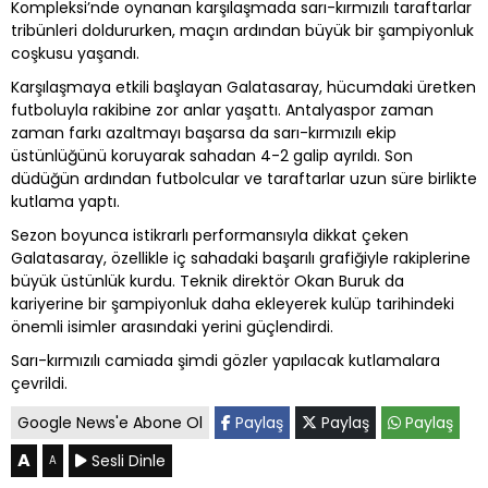
Kompleksi’nde oynanan karşılaşmada sarı-kırmızılı taraftarlar
tribünleri doldururken, maçın ardından büyük bir şampiyonluk
coşkusu yaşandı.
Karşılaşmaya etkili başlayan Galatasaray, hücumdaki üretken
futboluyla rakibine zor anlar yaşattı. Antalyaspor zaman
zaman farkı azaltmayı başarsa da sarı-kırmızılı ekip
üstünlüğünü koruyarak sahadan 4-2 galip ayrıldı. Son
düdüğün ardından futbolcular ve taraftarlar uzun süre birlikte
kutlama yaptı.
Sezon boyunca istikrarlı performansıyla dikkat çeken
Galatasaray, özellikle iç sahadaki başarılı grafiğiyle rakiplerine
büyük üstünlük kurdu. Teknik direktör Okan Buruk da
kariyerine bir şampiyonluk daha ekleyerek kulüp tarihindeki
önemli isimler arasındaki yerini güçlendirdi.
Sarı-kırmızılı camiada şimdi gözler yapılacak kutlamalara
çevrildi.
Google News'e Abone Ol
Paylaş
Paylaş
Paylaş
A
Sesli Dinle
A