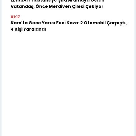
EL İNSAF! Hastaneye Şifa Aramaya Gelen
Vatandaş, Önce Merdiven Çilesi Çekiyor
01:17
Kars'ta Gece Yarısı Feci Kaza: 2 Otomobil Çarpıştı,
4 Kişi Yaralandı