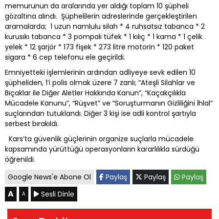
memurunun da aralarında yer aldığı toplam 10 şüpheli
gözaltına alındı. Şüphelilerin adreslerinde gerçekleştirilen
aramalarda; 1 uzun namlulu silah * 4 ruhsatsız tabanca * 2
kurusıkı tabanca * 3 pompalı tüfek * 1 kılıç * 1 kama * 1 çelik
yelek * 12 şarjör * 173 fişek * 273 litre motorin * 120 paket
sigara * 6 cep telefonu ele geçirildi.
Emniyetteki işlemlerinin ardından adliyeye sevk edilen 10
şüpheliden, 1’i polis olmak üzere 7 zanlı; “Ateşli Silahlar ve
Bıçaklar ile Diğer Aletler Hakkında Kanun”, “Kaçakçılıkla
Mücadele Kanunu”, “Rüşvet” ve “Soruşturmanın Gizliliğini İhlal”
suçlarından tutuklandı. Diğer 3 kişi ise adli kontrol şartıyla
serbest bırakıldı.
Kars’ta güvenlik güçlerinin organize suçlarla mücadele
kapsamında yürüttüğü operasyonların kararlılıkla sürdüğü
öğrenildi.
Google News'e Abone Ol
Paylaş
Paylaş
Paylaş
A
Sesli Dinle
A