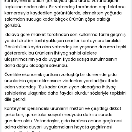
konteynerine atılan çok sayıda gıda ürünü vatandaşların
tepkisine neden oldu. Bir vatandaş tarafından cep telefonu
kamerasıyla kaydedilen görüntülerde, ekmekten yoğurda,
salamdan sucuğa kadar birçok ürünün çöpe atıldığı
görüldü.
İddiaya göre market tarafından son kullanma tarihi geçmiş
ya da tüketim tarihi yaklaşan ürünler konteynere bırakıldı.
Görüntüleri kayda alan vatandaş ise yaşanan duruma tepki
göstererek, bu ürünlerin ihtiyaç sahibi ailelere
ulaştırılmasının ya da uygun fiyatla satışa sunulmasının
daha doğru olacağını savundu.
Özellikle ekonomik şartların zorlaştığı bir dönemde gıda
ürünlerinin çöpe atılmasının vicdanları yaraladığını ifade
eden vatandaş, “Bu kadar ürün ziyan olacağına ihtiyaç
sahiplerine ulaştırılsa daha faydalı olurdu” sözleriyle tepkisini
dile getirdi.
Konteyner içerisindeki ürünlerin miktarı ve çeşitliliği dikkat
çekerken, görüntüler sosyal medyada da kısa sürede
gündem oldu. Vatandaşlar, gıda israfının önüne geçilmesi
adına daha duyarlı uygulamaların hayata geçirilmesi