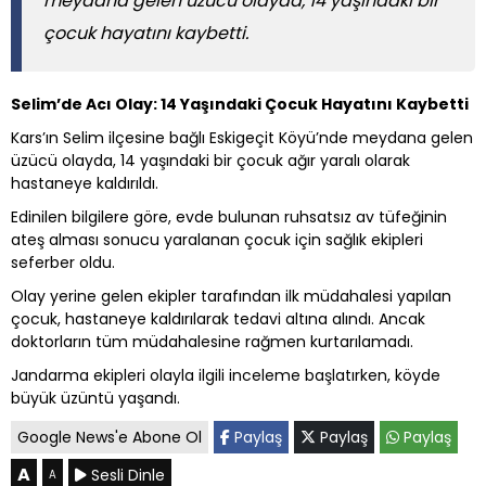
meydana gelen üzücü olayda, 14 yaşındaki bir
çocuk hayatını kaybetti.
Selim’de Acı Olay: 14 Yaşındaki Çocuk Hayatını Kaybetti
Kars’ın Selim ilçesine bağlı Eskigeçit Köyü’nde meydana gelen
üzücü olayda, 14 yaşındaki bir çocuk ağır yaralı olarak
hastaneye kaldırıldı.
Edinilen bilgilere göre, evde bulunan ruhsatsız av tüfeğinin
ateş alması sonucu yaralanan çocuk için sağlık ekipleri
seferber oldu.
Olay yerine gelen ekipler tarafından ilk müdahalesi yapılan
çocuk, hastaneye kaldırılarak tedavi altına alındı. Ancak
doktorların tüm müdahalesine rağmen kurtarılamadı.
Jandarma ekipleri olayla ilgili inceleme başlatırken, köyde
büyük üzüntü yaşandı.
Google News'e Abone Ol
Paylaş
Paylaş
Paylaş
A
Sesli Dinle
A