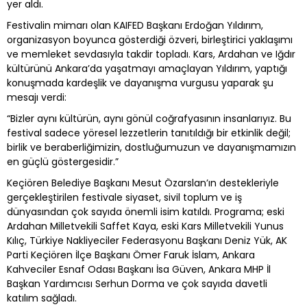
yer aldı.
Festivalin mimarı olan KAIFED Başkanı Erdoğan Yıldırım,
organizasyon boyunca gösterdiği özveri, birleştirici yaklaşımı
ve memleket sevdasıyla takdir topladı. Kars, Ardahan ve Iğdır
kültürünü Ankara’da yaşatmayı amaçlayan Yıldırım, yaptığı
konuşmada kardeşlik ve dayanışma vurgusu yaparak şu
mesajı verdi:
“Bizler aynı kültürün, aynı gönül coğrafyasının insanlarıyız. Bu
festival sadece yöresel lezzetlerin tanıtıldığı bir etkinlik değil;
birlik ve beraberliğimizin, dostluğumuzun ve dayanışmamızın
en güçlü göstergesidir.”
Keçiören Belediye Başkanı Mesut Özarslan’ın destekleriyle
gerçekleştirilen festivale siyaset, sivil toplum ve iş
dünyasından çok sayıda önemli isim katıldı. Programa; eski
Ardahan Milletvekili Saffet Kaya, eski Kars Milletvekili Yunus
Kılıç, Türkiye Nakliyeciler Federasyonu Başkanı Deniz Yük, AK
Parti Keçiören İlçe Başkanı Ömer Faruk İslam, Ankara
Kahveciler Esnaf Odası Başkanı İsa Güven, Ankara MHP İl
Başkan Yardımcısı Serhun Dorma ve çok sayıda davetli
katılım sağladı.