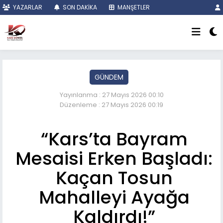
YAZARLAR
SON DAKİKA
MANŞETLER
GÜNDEM
Yayınlanma : 27 Mayıs 2026 00:10
Düzenleme : 27 Mayıs 2026 00:19
“Kars’ta Bayram
Mesaisi Erken Başladı:
Kaçan Tosun
Mahalleyi Ayağa
Kaldırdı!”