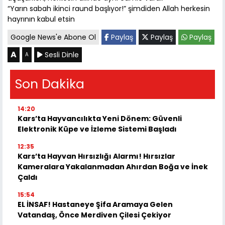
“Yarın sabah ikinci raund başlıyor!” şimdiden Allah herkesin
hayrının kabul etsin
Google News'e Abone Ol
Paylaş
Paylaş
Paylaş
A
Sesli Dinle
A
Son Dakika
14:20
Kars’ta Hayvancılıkta Yeni Dönem: Güvenli
Elektronik Küpe ve İzleme Sistemi Başladı
12:35
Kars’ta Hayvan Hırsızlığı Alarmı! Hırsızlar
Kameralara Yakalanmadan Ahırdan Boğa ve İnek
Çaldı
15:54
EL İNSAF! Hastaneye Şifa Aramaya Gelen
Vatandaş, Önce Merdiven Çilesi Çekiyor