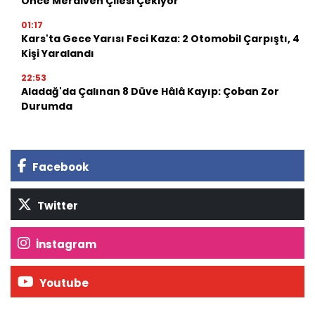
Önce Merdiven Çilesi Çekiyor
01:17
Kars'ta Gece Yarısı Feci Kaza: 2 Otomobil Çarpıştı, 4
Kişi Yaralandı
22:53
Aladağ'da Çalınan 8 Düve Hâlâ Kayıp: Çoban Zor
Durumda
Facebook
Twitter
İnstagram
Youtube