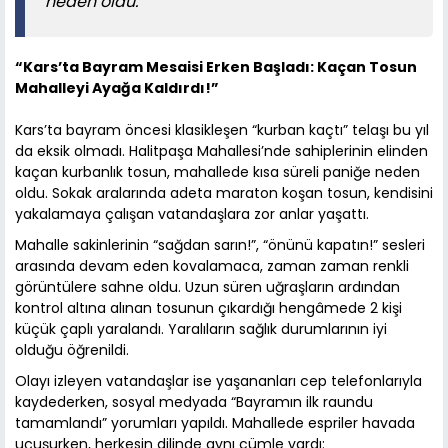
neden oldu.
“Kars’ta Bayram Mesaisi Erken Başladı: Kaçan Tosun
Mahalleyi Ayağa Kaldırdı!”
Kars’ta bayram öncesi klasikleşen “kurban kaçtı” telaşı bu yıl
da eksik olmadı. Halitpaşa Mahallesi’nde sahiplerinin elinden
kaçan kurbanlık tosun, mahallede kısa süreli paniğe neden
oldu. Sokak aralarında adeta maraton koşan tosun, kendisini
yakalamaya çalışan vatandaşlara zor anlar yaşattı.
Mahalle sakinlerinin “sağdan sarın!”, “önünü kapatın!” sesleri
arasında devam eden kovalamaca, zaman zaman renkli
görüntülere sahne oldu. Uzun süren uğraşların ardından
kontrol altına alınan tosunun çıkardığı hengâmede 2 kişi
küçük çaplı yaralandı. Yaralıların sağlık durumlarının iyi
olduğu öğrenildi.
Olayı izleyen vatandaşlar ise yaşananları cep telefonlarıyla
kaydederken, sosyal medyada “Bayramın ilk raundu
tamamlandı” yorumları yapıldı. Mahallede espriler havada
uçuşurken, herkesin dilinde aynı cümle vardı: