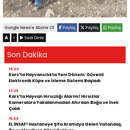
Google News'e Abone Ol
Paylaş
Paylaş
Paylaş
A
Sesli Dinle
A
Son Dakika
14:20
Kars’ta Hayvancılıkta Yeni Dönem: Güvenli
Elektronik Küpe ve İzleme Sistemi Başladı
12:35
Kars’ta Hayvan Hırsızlığı Alarmı! Hırsızlar
Kameralara Yakalanmadan Ahırdan Boğa ve İnek
Çaldı
15:54
EL İNSAF! Hastaneye Şifa Aramaya Gelen Vatandaş,