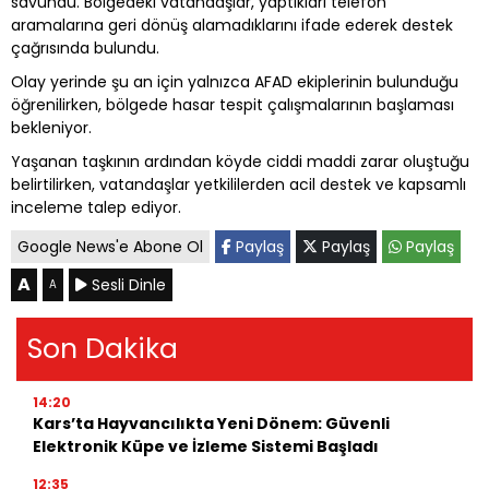
savundu. Bölgedeki vatandaşlar, yaptıkları telefon
aramalarına geri dönüş alamadıklarını ifade ederek destek
çağrısında bulundu.
Olay yerinde şu an için yalnızca AFAD ekiplerinin bulunduğu
öğrenilirken, bölgede hasar tespit çalışmalarının başlaması
bekleniyor.
Yaşanan taşkının ardından köyde ciddi maddi zarar oluştuğu
belirtilirken, vatandaşlar yetkililerden acil destek ve kapsamlı
inceleme talep ediyor.
Google News'e Abone Ol
Paylaş
Paylaş
Paylaş
A
Sesli Dinle
A
Son Dakika
14:20
Kars’ta Hayvancılıkta Yeni Dönem: Güvenli
Elektronik Küpe ve İzleme Sistemi Başladı
12:35