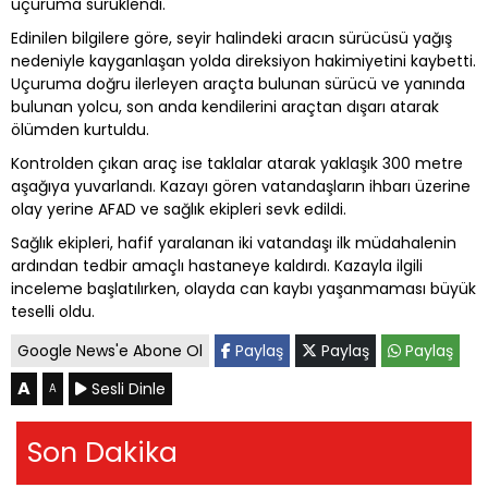
uçuruma sürüklendi.
Edinilen bilgilere göre, seyir halindeki aracın sürücüsü yağış
nedeniyle kayganlaşan yolda direksiyon hakimiyetini kaybetti.
Uçuruma doğru ilerleyen araçta bulunan sürücü ve yanında
bulunan yolcu, son anda kendilerini araçtan dışarı atarak
ölümden kurtuldu.
Kontrolden çıkan araç ise taklalar atarak yaklaşık 300 metre
aşağıya yuvarlandı. Kazayı gören vatandaşların ihbarı üzerine
olay yerine AFAD ve sağlık ekipleri sevk edildi.
Sağlık ekipleri, hafif yaralanan iki vatandaşı ilk müdahalenin
ardından tedbir amaçlı hastaneye kaldırdı. Kazayla ilgili
inceleme başlatılırken, olayda can kaybı yaşanmaması büyük
teselli oldu.
Google News'e Abone Ol
Paylaş
Paylaş
Paylaş
A
Sesli Dinle
A
Son Dakika