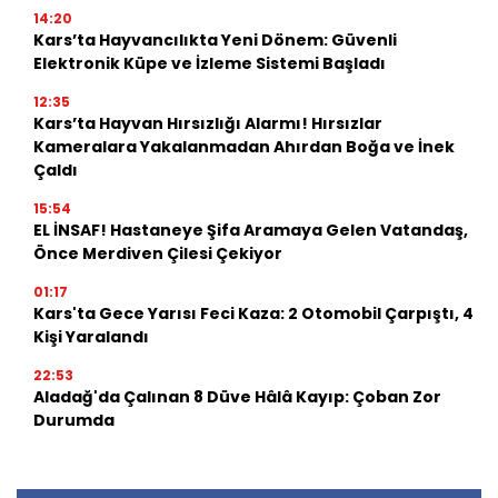
14:20
Kars’ta Hayvancılıkta Yeni Dönem: Güvenli
Elektronik Küpe ve İzleme Sistemi Başladı
12:35
Kars’ta Hayvan Hırsızlığı Alarmı! Hırsızlar
Kameralara Yakalanmadan Ahırdan Boğa ve İnek
Çaldı
15:54
EL İNSAF! Hastaneye Şifa Aramaya Gelen Vatandaş,
Önce Merdiven Çilesi Çekiyor
01:17
Kars'ta Gece Yarısı Feci Kaza: 2 Otomobil Çarpıştı, 4
Kişi Yaralandı
22:53
Aladağ'da Çalınan 8 Düve Hâlâ Kayıp: Çoban Zor
Durumda