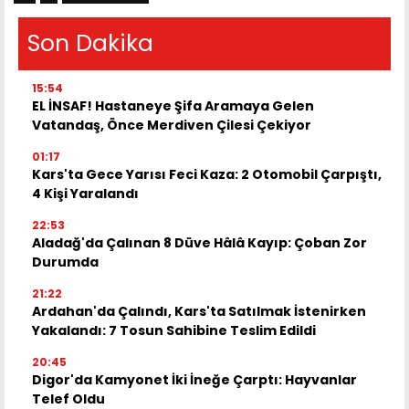
Son Dakika
15:54
EL İNSAF! Hastaneye Şifa Aramaya Gelen
Vatandaş, Önce Merdiven Çilesi Çekiyor
01:17
Kars'ta Gece Yarısı Feci Kaza: 2 Otomobil Çarpıştı,
4 Kişi Yaralandı
22:53
Aladağ'da Çalınan 8 Düve Hâlâ Kayıp: Çoban Zor
Durumda
21:22
Ardahan'da Çalındı, Kars'ta Satılmak İstenirken
Yakalandı: 7 Tosun Sahibine Teslim Edildi
20:45
Digor'da Kamyonet İki İneğe Çarptı: Hayvanlar
Telef Oldu