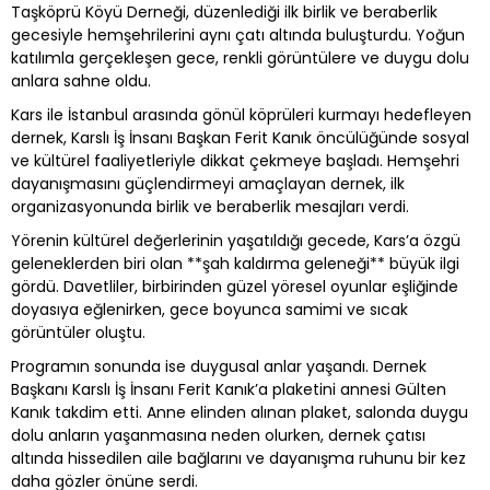
Taşköprü Köyü Derneği, düzenlediği ilk birlik ve beraberlik
gecesiyle hemşehrilerini aynı çatı altında buluşturdu. Yoğun
katılımla gerçekleşen gece, renkli görüntülere ve duygu dolu
anlara sahne oldu.
Kars ile İstanbul arasında gönül köprüleri kurmayı hedefleyen
dernek, Karslı İş İnsanı Başkan Ferit Kanık öncülüğünde sosyal
ve kültürel faaliyetleriyle dikkat çekmeye başladı. Hemşehri
dayanışmasını güçlendirmeyi amaçlayan dernek, ilk
organizasyonunda birlik ve beraberlik mesajları verdi.
Yörenin kültürel değerlerinin yaşatıldığı gecede, Kars’a özgü
geleneklerden biri olan **şah kaldırma geleneği** büyük ilgi
gördü. Davetliler, birbirinden güzel yöresel oyunlar eşliğinde
doyasıya eğlenirken, gece boyunca samimi ve sıcak
görüntüler oluştu.
Programın sonunda ise duygusal anlar yaşandı. Dernek
Başkanı Karslı İş İnsanı Ferit Kanık’a plaketini annesi Gülten
Kanık takdim etti. Anne elinden alınan plaket, salonda duygu
dolu anların yaşanmasına neden olurken, dernek çatısı
altında hissedilen aile bağlarını ve dayanışma ruhunu bir kez
daha gözler önüne serdi.