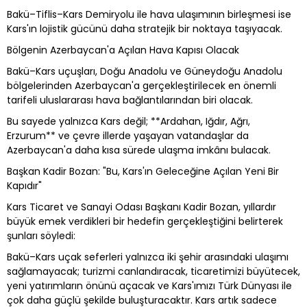
Bakü–Tiflis–Kars Demiryolu ile hava ulaşımının birleşmesi ise
Kars'ın lojistik gücünü daha stratejik bir noktaya taşıyacak.
Bölgenin Azerbaycan'a Açılan Hava Kapısı Olacak
Bakü–Kars uçuşları, Doğu Anadolu ve Güneydoğu Anadolu
bölgelerinden Azerbaycan'a gerçekleştirilecek en önemli
tarifeli uluslararası hava bağlantılarından biri olacak.
Bu sayede yalnızca Kars değil; **Ardahan, Iğdır, Ağrı,
Erzurum** ve çevre illerde yaşayan vatandaşlar da
Azerbaycan'a daha kısa sürede ulaşma imkânı bulacak.
Başkan Kadir Bozan: "Bu, Kars'ın Geleceğine Açılan Yeni Bir
Kapıdır"
Kars Ticaret ve Sanayi Odası Başkanı Kadir Bozan, yıllardır
büyük emek verdikleri bir hedefin gerçekleştiğini belirterek
şunları söyledi:
Bakü–Kars uçak seferleri yalnızca iki şehir arasındaki ulaşımı
sağlamayacak; turizmi canlandıracak, ticaretimizi büyütecek,
yeni yatırımların önünü açacak ve Kars'ımızı Türk Dünyası ile
çok daha güçlü şekilde buluşturacaktır. Kars artık sadece