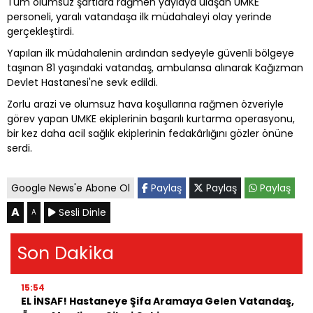
Tüm olumsuz şartlara rağmen yaylaya ulaşan UMKE
personeli, yaralı vatandaşa ilk müdahaleyi olay yerinde
gerçekleştirdi.
Yapılan ilk müdahalenin ardından sedyeyle güvenli bölgeye
taşınan 81 yaşındaki vatandaş, ambulansa alınarak Kağızman
Devlet Hastanesi'ne sevk edildi.
Zorlu arazi ve olumsuz hava koşullarına rağmen özveriyle
görev yapan UMKE ekiplerinin başarılı kurtarma operasyonu,
bir kez daha acil sağlık ekiplerinin fedakârlığını gözler önüne
serdi.
Google News'e Abone Ol
Paylaş
Paylaş
Paylaş
A
Sesli Dinle
A
Son Dakika
15:54
EL İNSAF! Hastaneye Şifa Aramaya Gelen Vatandaş,