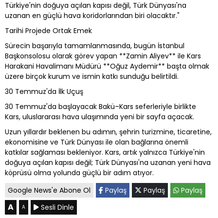
Türkiye'nin doğuya açılan kapısı değil, Türk Dünyası'na
uzanan en güçlü hava koridorlarından biri olacaktır."
Tarihi Projede Ortak Emek
Sürecin başarıyla tamamlanmasında, bugün İstanbul
Başkonsolosu olarak görev yapan **Zamin Aliyev** ile Kars
Harakani Havalimanı Müdürü **Oğuz Aydemir** başta olmak
üzere birçok kurum ve ismin katkı sunduğu belirtildi.
30 Temmuz'da İlk Uçuş
30 Temmuz'da başlayacak Bakü–Kars seferleriyle birlikte
Kars, uluslararası hava ulaşımında yeni bir sayfa açacak.
Uzun yıllardır beklenen bu adımın, şehrin turizmine, ticaretine,
ekonomisine ve Türk Dünyası ile olan bağlarına önemli
katkılar sağlaması bekleniyor. Kars, artık yalnızca Türkiye'nin
doğuya açılan kapısı değil; Türk Dünyası'na uzanan yeni hava
köprüsü olma yolunda güçlü bir adım atıyor.
Google News'e Abone Ol
Paylaş
Paylaş
Paylaş
A
Sesli Dinle
A