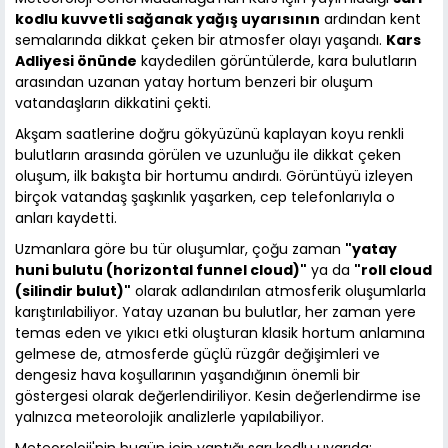
kodlu kuvvetli sağanak yağış uyarısının
ardından kent
semalarında dikkat çeken bir atmosfer olayı yaşandı.
Kars
Adliyesi önünde
kaydedilen görüntülerde, kara bulutların
arasından uzanan yatay hortum benzeri bir oluşum
vatandaşların dikkatini çekti.
Akşam saatlerine doğru gökyüzünü kaplayan koyu renkli
bulutların arasında görülen ve uzunluğu ile dikkat çeken
oluşum, ilk bakışta bir hortumu andırdı. Görüntüyü izleyen
birçok vatandaş şaşkınlık yaşarken, cep telefonlarıyla o
anları kaydetti.
Uzmanlara göre bu tür oluşumlar, çoğu zaman
"yatay
huni bulutu (horizontal funnel cloud)"
ya da
"roll cloud
(silindir bulut)"
olarak adlandırılan atmosferik oluşumlarla
karıştırılabiliyor. Yatay uzanan bu bulutlar, her zaman yere
temas eden ve yıkıcı etki oluşturan klasik hortum anlamına
gelmese de, atmosferde güçlü rüzgâr değişimleri ve
dengesiz hava koşullarının yaşandığının önemli bir
göstergesi olarak değerlendiriliyor. Kesin değerlendirme ise
yalnızca meteorolojik analizlerle yapılabiliyor.