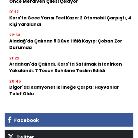
Önce Merdiven Çilesi Çekiyor
01:17
Kars'ta Gece Yarısı Feci Kaza: 2 Otomobil Çarpıştı, 4
Kişi Yaralandı
22:53
Aladağ'da Çalınan 8 Düve Hâlâ Kayıp: Çoban Zor
Durumda
21:22
Ardahan'da Çalındı, Kars'ta Satılmak İstenirken
Yakalandı: 7 Tosun Sahibine Teslim Edildi
20:45
Digor'da Kamyonet İki İneğe Çarptı: Hayvanlar
Telef Oldu
Facebook
Twitter