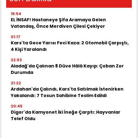
15:54
EL İNSAF! Hastaneye Şifa Aramaya Gelen
Vatandaş, Önce Merdiven Çilesi Çekiyor
01:17
Kars'ta Gece Yarısı Feci Kaza: 2 Otomobil Çarpıştı,
4 Kişi Yaralandı
22:53
Aladağ'da Çalınan 8 Düve Hâlâ Kayıp: Çoban Zor
Durumda
21:22
Ardahan'da Çalındı, Kars'ta Satılmak İstenirken
Yakalandı: 7 Tosun Sahibine Teslim Edildi
20:45
Digor'da Kamyonet İki İneğe Çarptı: Hayvanlar
Telef Oldu