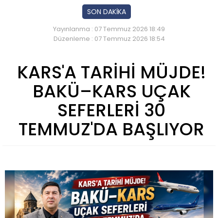
SON DAKİKA
Yayınlanma : 07 Temmuz 2026 18:49
Düzenleme : 07 Temmuz 2026 18:54
KARS'A TARİHİ MÜJDE!
BAKÜ–KARS UÇAK
SEFERLERİ 30
TEMMUZ'DA BAŞLIYOR