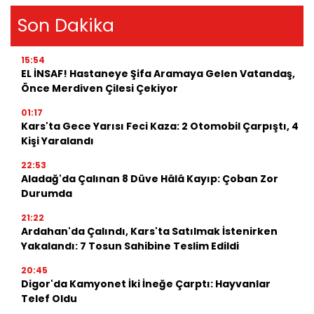
Son Dakika
15:54
EL İNSAF! Hastaneye Şifa Aramaya Gelen Vatandaş,
Önce Merdiven Çilesi Çekiyor
01:17
Kars'ta Gece Yarısı Feci Kaza: 2 Otomobil Çarpıştı, 4
Kişi Yaralandı
22:53
Aladağ'da Çalınan 8 Düve Hâlâ Kayıp: Çoban Zor
Durumda
21:22
Ardahan'da Çalındı, Kars'ta Satılmak İstenirken
Yakalandı: 7 Tosun Sahibine Teslim Edildi
20:45
Digor'da Kamyonet İki İneğe Çarptı: Hayvanlar
Telef Oldu