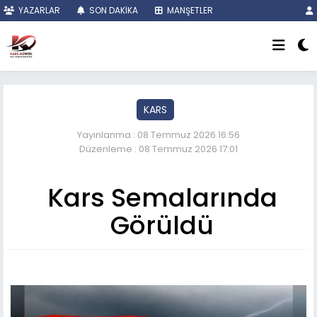
YAZARLAR
SON DAKİKA
MANŞETLER
KARS
Yayınlanma : 08 Temmuz 2026 16:56
Düzenleme : 08 Temmuz 2026 17:01
Kars Semalarında
Görüldü