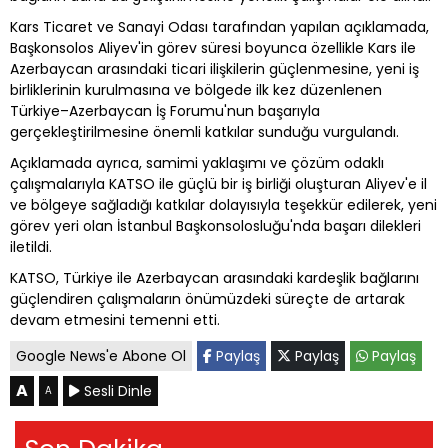
Kars Ticaret ve Sanayi Odası tarafından yapılan açıklamada,
Başkonsolos Aliyev'in görev süresi boyunca özellikle Kars ile
Azerbaycan arasındaki ticari ilişkilerin güçlenmesine, yeni iş
birliklerinin kurulmasına ve bölgede ilk kez düzenlenen
Türkiye–Azerbaycan İş Forumu'nun başarıyla
gerçekleştirilmesine önemli katkılar sunduğu vurgulandı.
Açıklamada ayrıca, samimi yaklaşımı ve çözüm odaklı
çalışmalarıyla KATSO ile güçlü bir iş birliği oluşturan Aliyev'e il
ve bölgeye sağladığı katkılar dolayısıyla teşekkür edilerek, yeni
görev yeri olan İstanbul Başkonsolosluğu'nda başarı dilekleri
iletildi.
KATSO, Türkiye ile Azerbaycan arasındaki kardeşlik bağlarını
güçlendiren çalışmaların önümüzdeki süreçte de artarak
devam etmesini temenni etti.
Google News'e Abone Ol
Paylaş
Paylaş
Paylaş
A
Sesli Dinle
A