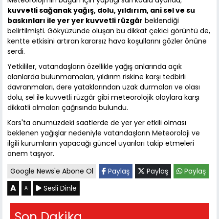
Meteoroloji'nin bugün için yaptığı sarı kodlu uyarıda;
kuvvetli sağanak yağış, dolu, yıldırım, ani sel ve su
baskınları ile yer yer kuvvetli rüzgâr
beklendiği
belirtilmişti. Gökyüzünde oluşan bu dikkat çekici görüntü de,
kentte etkisini artıran kararsız hava koşullarını gözler önüne
serdi.
Yetkililer, vatandaşların özellikle yağış anlarında açık
alanlarda bulunmamaları, yıldırım riskine karşı tedbirli
davranmaları, dere yataklarından uzak durmaları ve olası
dolu, sel ile kuvvetli rüzgâr gibi meteorolojik olaylara karşı
dikkatli olmaları çağrısında bulundu.
Kars'ta önümüzdeki saatlerde de yer yer etkili olması
beklenen yağışlar nedeniyle vatandaşların Meteoroloji ve
ilgili kurumların yapacağı güncel uyarıları takip etmeleri
önem taşıyor.
Google News'e Abone Ol
Paylaş
Paylaş
Paylaş
A
Sesli Dinle
A
Son Dakika