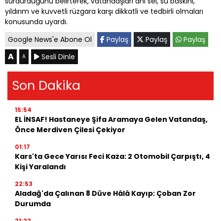
sürdürdüğünü belirterek, vatandaşları ani sel, su baskını,
yıldırım ve kuvvetli rüzgara karşı dikkatli ve tedbirli olmaları
konusunda uyardı.
Google News'e Abone Ol
Paylaş
Paylaş
Paylaş
A
Sesli Dinle
A
Son Dakika
15:54
EL İNSAF! Hastaneye Şifa Aramaya Gelen Vatandaş,
Önce Merdiven Çilesi Çekiyor
01:17
Kars'ta Gece Yarısı Feci Kaza: 2 Otomobil Çarpıştı, 4
Kişi Yaralandı
22:53
Aladağ'da Çalınan 8 Düve Hâlâ Kayıp: Çoban Zor
Durumda
21:22