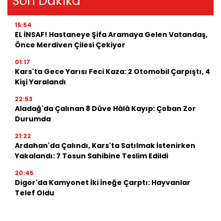
Son Dakika
15:54
EL İNSAF! Hastaneye Şifa Aramaya Gelen Vatandaş,
Önce Merdiven Çilesi Çekiyor
01:17
Kars'ta Gece Yarısı Feci Kaza: 2 Otomobil Çarpıştı, 4
Kişi Yaralandı
22:53
Aladağ'da Çalınan 8 Düve Hâlâ Kayıp: Çoban Zor
Durumda
21:22
Ardahan'da Çalındı, Kars'ta Satılmak İstenirken
Yakalandı: 7 Tosun Sahibine Teslim Edildi
20:45
Digor'da Kamyonet İki İneğe Çarptı: Hayvanlar
Telef Oldu