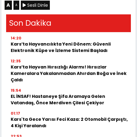
A
Sesli Dinle
A
Son Dakika
14:20
Kars’ta Hayvancılıkta Yeni Dönem: Güvenli
Elektronik Küpe ve İzleme Sistemi Başladı
12:35
Kars’ta Hayvan Hırsızlığı Alarmı! Hırsızlar
Kameralara Yakalanmadan Ahırdan Boğa ve İnek
Çaldı
15:54
EL İNSAF! Hastaneye Şifa Aramaya Gelen
Vatandaş, Önce Merdiven Çilesi Çekiyor
01:17
Kars'ta Gece Yarısı Feci Kaza: 2 Otomobil Çarpıştı,
4 Kişi Yaralandı
22:53