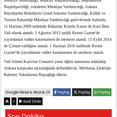
Mülkiye Müfettişliği, Mülkiye Başmüfettişliği, Başbakanlık
Başmüşavirliği, vekaleten Müsteşar Yardımcılığı, Ankara
Büyükşehir Belediyesi Genel Sekreter Yardımcılığı, Kültür ve
Turizm Bakanlığı Müsteşar Yardımcılığı görevlerinde bulundu.
11 Haziran 2009 tarihinde Bakanlar Kurulu Kararı ile Kars İline
Vali olarak atandı. 3 Ağustos 2012 tarihli Resmi Gazete'de
yayımlanan valiler kararnamesi ile merkeze atandı. 15 Eylül 2014
de Çorum valiliğine atandı. 1 Haziran 2016 tarihinde Resmi
Gazete'de yayımlanan valiler kararnamesi ile merkeze atandı.
Vali Ahmet Kara'nın Cenazesi yarın öğlen namazına müteakip
Ankara karşıyaka mezarlığında defnedilecek. Merhuma Allah'tan
Rahmet, Yakınlarına Başsağlığı dileriz.
Google News'e Abone Ol
Paylaş
Paylaş
Paylaş
A
Sesli Dinle
A
Son Dakika