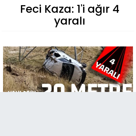
Feci Kaza: 1'i ağır 4
yaralı
Kars'ın Kağızman ilçesinde meydana gelen
kazada 1'i ağır olmak üzere 4 kişi yaralandı.