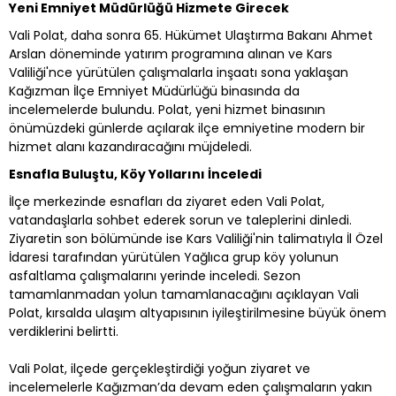
Yeni Emniyet Müdürlüğü Hizmete Girecek
Vali Polat, daha sonra 65. Hükümet Ulaştırma Bakanı Ahmet
Arslan döneminde yatırım programına alınan ve Kars
Valiliği'nce yürütülen çalışmalarla inşaatı sona yaklaşan
Kağızman İlçe Emniyet Müdürlüğü binasında da
incelemelerde bulundu. Polat, yeni hizmet binasının
önümüzdeki günlerde açılarak ilçe emniyetine modern bir
hizmet alanı kazandıracağını müjdeledi.
Esnafla Buluştu, Köy Yollarını İnceledi
İlçe merkezinde esnafları da ziyaret eden Vali Polat,
vatandaşlarla sohbet ederek sorun ve taleplerini dinledi.
Ziyaretin son bölümünde ise Kars Valiliği'nin talimatıyla İl Özel
İdaresi tarafından yürütülen Yağlıca grup köy yolunun
asfaltlama çalışmalarını yerinde inceledi. Sezon
tamamlanmadan yolun tamamlanacağını açıklayan Vali
Polat, kırsalda ulaşım altyapısının iyileştirilmesine büyük önem
verdiklerini belirtti.
Vali Polat, ilçede gerçekleştirdiği yoğun ziyaret ve
incelemelerle Kağızman’da devam eden çalışmaların yakın