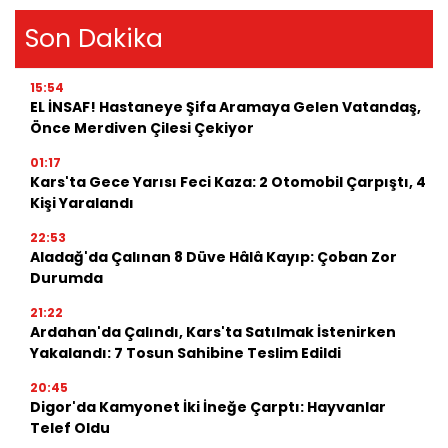
Son Dakika
15:54
EL İNSAF! Hastaneye Şifa Aramaya Gelen Vatandaş,
Önce Merdiven Çilesi Çekiyor
01:17
Kars'ta Gece Yarısı Feci Kaza: 2 Otomobil Çarpıştı, 4
Kişi Yaralandı
22:53
Aladağ'da Çalınan 8 Düve Hâlâ Kayıp: Çoban Zor
Durumda
21:22
Ardahan'da Çalındı, Kars'ta Satılmak İstenirken
Yakalandı: 7 Tosun Sahibine Teslim Edildi
20:45
Digor'da Kamyonet İki İneğe Çarptı: Hayvanlar
Telef Oldu