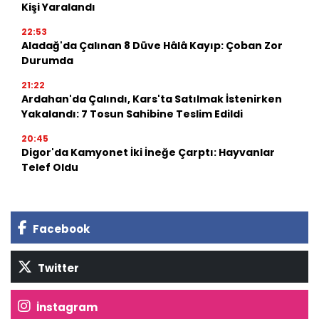
Kişi Yaralandı
22:53
Aladağ'da Çalınan 8 Düve Hâlâ Kayıp: Çoban Zor
Durumda
21:22
Ardahan'da Çalındı, Kars'ta Satılmak İstenirken
Yakalandı: 7 Tosun Sahibine Teslim Edildi
20:45
Digor'da Kamyonet İki İneğe Çarptı: Hayvanlar
Telef Oldu
Facebook
Twitter
İnstagram