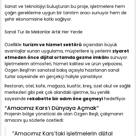
Sanat ve teknolojiyi buluşturan bu proje, işletmelere hem
çağın gereklerine uygun bir tanıtım aracı sunuyor hem de
şehir ekonomisine katkı sağlıyor.
Sanal Tur ile Mekanlar Artık Her Yerde
Özellikle
turizm ve hizmet sektörü
açısından büyük
avantajlar sunan uygulama, müşterilere iş yerlerini
ziyaret
etmeden önce dijital ortamda gezme imkânı
sunuyor.
İşletmelerin atmosferi, hizmet kalitesi ve ürün yelpazesi,
Özgen Beşli’nin sanatsal bakış açısıyla hazırlanan sanal
turlar sayesinde en gerçekçi haliyle yansıtılıyor.
Restoran, otel, kafe, mağaza, kuaför, kreş, özel okul ve sağlık
merkezleri gibi pek çok alandaki işletme, bu yenilik
sayesinde
rekabette bir adım öne geçmeyi
hedefliyor.
“Amacımız Kars’ı Dünyaya Açmak”
Projenin bölge yöneticisi de olan Özgen Beşli, çalışmanın
amacını şu sözlerle özetledi:
“Amacımız Kars’taki işletmelerin dijital