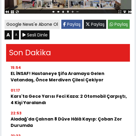
Google News'e Abone Ol
Paylaş
Paylaş
Paylaş
A
Sesli Dinle
A
Son Dakika
15:54
EL İNSAF! Hastaneye Şifa Aramaya Gelen
Vatandaş, Önce Merdiven Çilesi Çekiyor
01:17
Kars'ta Gece Yarısı Feci Kaza: 2 Otomobil Çarpıştı,
4 Kişi Yaralandı
22:53
Aladağ'da Çalınan 8 Düve Hâlâ Kayıp: Çoban Zor
Durumda
21:22