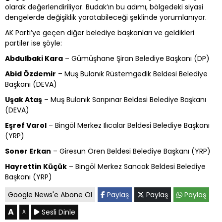
olarak değerlendiriliyor. Budak’ın bu adımı, bölgedeki siyasi
dengelerde değişiklik yaratabileceği şeklinde yorumlanıyor.
AK Parti’ye geçen diğer belediye başkanları ve geldikleri
partiler ise şöyle:
Abdulbaki Kara
– Gümüşhane Şiran Belediye Başkanı (DP)
Abid Özdemir
– Muş Bulanık Rüstemgedik Beldesi Belediye
Başkanı (DEVA)
Uşak Ataş
– Muş Bulanık Sarıpınar Beldesi Belediye Başkanı
(DEVA)
Eşref Varol
– Bingöl Merkez Ilıcalar Beldesi Belediye Başkanı
(YRP)
Soner Erkan
– Giresun Ören Beldesi Belediye Başkanı (YRP)
Hayrettin Küçük
– Bingöl Merkez Sancak Beldesi Belediye
Başkanı (YRP)
Google News'e Abone Ol
Paylaş
Paylaş
Paylaş
A
Sesli Dinle
A