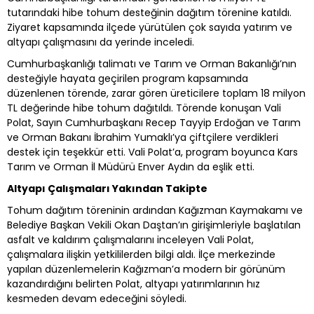
tutarındaki hibe tohum desteğinin dağıtım törenine katıldı.
Ziyaret kapsamında ilçede yürütülen çok sayıda yatırım ve
altyapı çalışmasını da yerinde inceledi.
Cumhurbaşkanlığı talimatı ve Tarım ve Orman Bakanlığı’nın
desteğiyle hayata geçirilen program kapsamında
düzenlenen törende, zarar gören üreticilere toplam 18 milyon
TL değerinde hibe tohum dağıtıldı. Törende konuşan Vali
Polat, Sayın Cumhurbaşkanı Recep Tayyip Erdoğan ve Tarım
ve Orman Bakanı İbrahim Yumaklı’ya çiftçilere verdikleri
destek için teşekkür etti. Vali Polat’a, program boyunca Kars
Tarım ve Orman İl Müdürü Enver Aydın da eşlik etti.
Altyapı Çalışmaları Yakından Takipte
Tohum dağıtım töreninin ardından Kağızman Kaymakamı ve
Belediye Başkan Vekili Okan Daştan’ın girişimleriyle başlatılan
asfalt ve kaldırım çalışmalarını inceleyen Vali Polat,
çalışmalara ilişkin yetkililerden bilgi aldı. İlçe merkezinde
yapılan düzenlemelerin Kağızman’a modern bir görünüm
kazandırdığını belirten Polat, altyapı yatırımlarının hız
kesmeden devam edeceğini söyledi.