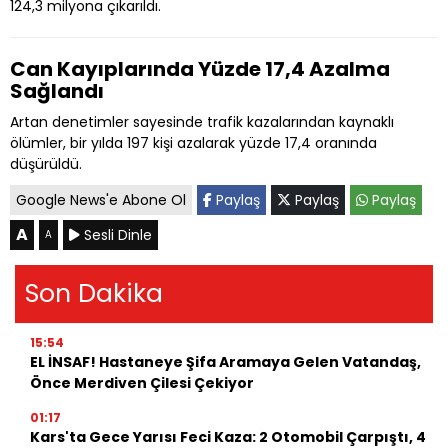
124,3 milyona çıkarıldı.
Can Kayıplarında Yüzde 17,4 Azalma
Sağlandı
Artan denetimler sayesinde trafik kazalarından kaynaklı
ölümler, bir yılda 197 kişi azalarak yüzde 17,4 oranında
düşürüldü.
Google News'e Abone Ol
Paylaş
Paylaş
Paylaş
A
Sesli Dinle
A
Son Dakika
15:54
EL İNSAF! Hastaneye Şifa Aramaya Gelen Vatandaş,
Önce Merdiven Çilesi Çekiyor
01:17
Kars'ta Gece Yarısı Feci Kaza: 2 Otomobil Çarpıştı, 4