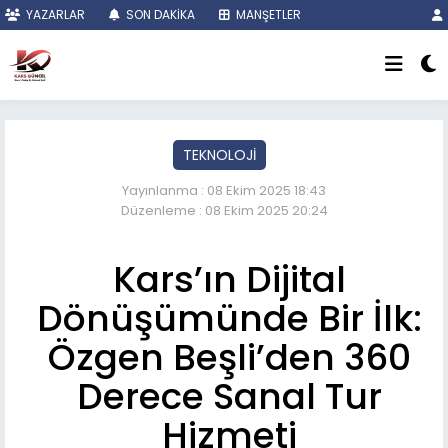
YAZARLAR
SON DAKİKA
MANŞETLER
TEKNOLOJİ
Yayınlanma : 08 Ekim 2025 18:43
Düzenleme : 08 Ekim 2025 20:24
Kars’ın Dijital
Dönüşümünde Bir İlk:
Özgen Beşli’den 360
Derece Sanal Tur
Hizmeti