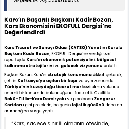
ve gelecek vizyonunu anlattı.
Kars’ın Başarılı Başkanı Kadir Bozan,
Kars Ekonomisini EKOFULL Dergisi’ne
Değerlendirdi
Kars Ticaret ve Sanayi Odası (KATSO) Yönetim Kurulu
Başkanı Kadir Bozan
, EKOFULL Dergisi’ne verdiği özel
röportajda
Kars’ın ekonomik potansiyelini
,
bölgesel
kalkınma stratejilerini
ve
gelecek vizyonunu
anlattı.
Başkan Bozan, Kars’ın
stratejik konumuna
dikkat çekerek,
şehrin
Kafkasya’ya açılan bir kapı
ve aynı zamanda
Türkiye’nin kuzeydoğu ticaret merkezi
olma yolunda
önemli bir konumda bulunduğunu ifade etti. Özellikle
Bakü–Tiflis–Kars Demiryolu
ve planlanan
Zengezur
Koridoru
gibi projelerin, bölgenin
lojistik gücünü
daha da
artıracağına vurgu yaptı.
“Kars, sadece sınır ili olmanın ötesinde,