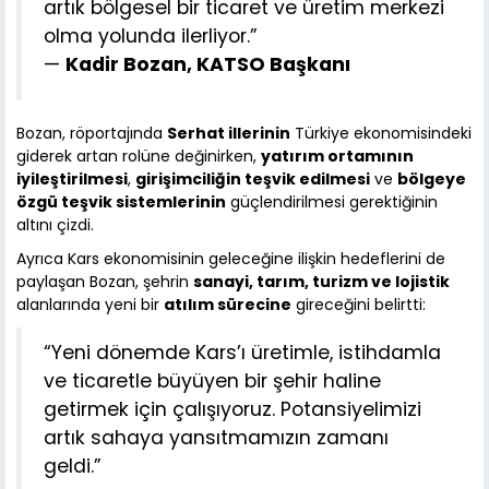
artık bölgesel bir ticaret ve üretim merkezi
olma yolunda ilerliyor.”
—
Kadir Bozan, KATSO Başkanı
Bozan, röportajında
Serhat illerinin
Türkiye ekonomisindeki
giderek artan rolüne değinirken,
yatırım ortamının
iyileştirilmesi
,
girişimciliğin teşvik edilmesi
ve
bölgeye
özgü teşvik sistemlerinin
güçlendirilmesi gerektiğinin
altını çizdi.
Ayrıca Kars ekonomisinin geleceğine ilişkin hedeflerini de
paylaşan Bozan, şehrin
sanayi, tarım, turizm ve lojistik
alanlarında yeni bir
atılım sürecine
gireceğini belirtti:
“Yeni dönemde Kars’ı üretimle, istihdamla
ve ticaretle büyüyen bir şehir haline
getirmek için çalışıyoruz. Potansiyelimizi
artık sahaya yansıtmamızın zamanı
geldi.”