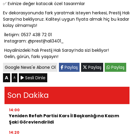
✅ Evinize değer katacak özel tasarımlar
Ev dekorasyonunda fark yaratmak isteyen herkesi, Prestij Halı
Sarayı’na bekliyoruz. Kaliteyi uygun fiyata almak hiç bu kadar
kolay olmamıştı!
İletişim: 0537 438 72 01
Instagram: @prestijhali3401_
Hayalinizdeki halı Prestij Halı Sarayı’nda sizi bekliyor!
Gelin, görün, farkı yaşayın!
Google News'e Abone Ol
Paylaş
Paylaş
Paylaş
A
Sesli Dinle
A
Son Dakika
14:00
Yeniden Refah Partisi Kars İl Başkanlığına Kazım
Şaki Görevlendirildi
14:20