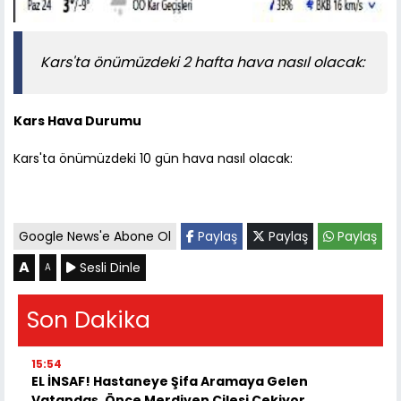
Kars'ta önümüzdeki 2 hafta hava nasıl olacak:
Kars Hava Durumu
Kars'ta önümüzdeki 10 gün hava nasıl olacak:
Google News'e Abone Ol
Paylaş
Paylaş
Paylaş
A
Sesli Dinle
A
Son Dakika
15:54
EL İNSAF! Hastaneye Şifa Aramaya Gelen
Vatandaş, Önce Merdiven Çilesi Çekiyor