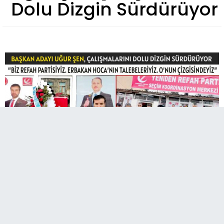
Dolu Dizgin Sürdürüyor
Yeniden Refah Partisi (YRP) Kars Belediye
Başkan Adayı Uğur Şen, seçim çalışmalarını
dolu dizgin sürdürüyor.